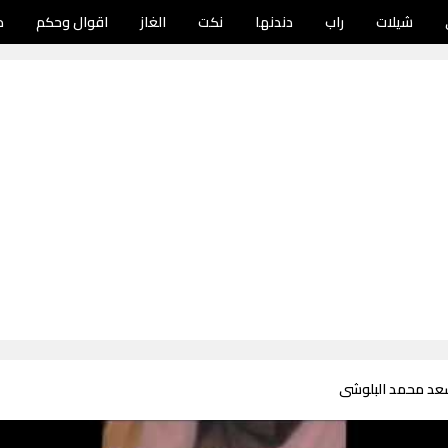
شيلات
راب
دندنها
نكت
الغاز
اقوال وحكم
د
سعد محمد البلوشى