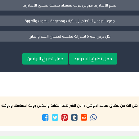
تعلم الانجليزية بدروس عربية مبسطة تجعلك تعشق الانجليزية
جميع الدروس لا تحتاج الى انترنت ومدعومة بالصوت والصورة
كل درس فيه 5 اختبارات تفاعلية لتحسين اللفظ والنطق
حمل تطبيق الاندرويد
حمل تطبيق الايفون
هل انت من عشاق محمد البلوشى ؟ اذن انشر هذه الاغنية واعكس روعة احساسك وذوقك