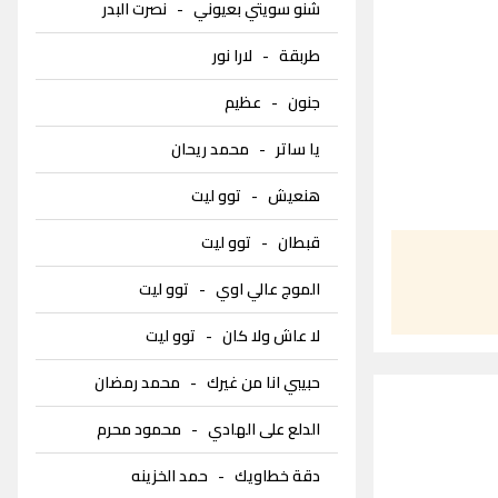
شنو سويتي بعيوني
-
نصرت البدر
طربقة
-
لارا نور
جنون
-
عظيم
يا ساتر
-
محمد ريحان
هنعيش
-
توو ليت
قبطان
-
توو ليت
الموج عالي اوي
-
توو ليت
لا عاش ولا كان
-
توو ليت
حبيبي انا من غيرك
-
محمد رمضان
الدلع على الهادي
-
محمود محرم
دقة خطاويك
-
حمد الخزينه