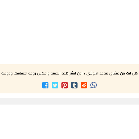
هل انت من عشاق محمد البلوشى ؟ اذن انشر هذه الاغنية واعكس روعة احساسك وذوقك