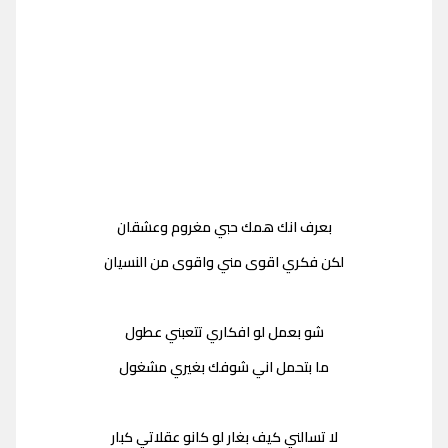
بعرف انك همك حبي مغروم وعشقان
لكن فكري اقوى مني واقوى من النسيان
شو بعمل لو افكاري تتعبني عطول
ما بتحمل اني شوفك بغيري مشغول
لا تسالني كيف بغار لو كانو عقلاتي كبار