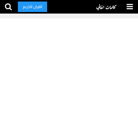
كلمات اغاني
القران الكريم