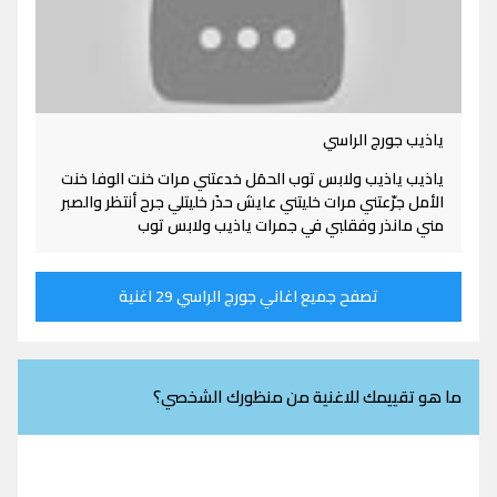
ياذيب جورج الراسي
ياذيب ياذيب ولابس توب الحمَل خدعتني مرات خنت الوفا خنت
الأمل جرّعتني مرات خليتني عايش حذَر خليتلي جرح أنتظر والصبر
مني مانذر وفقلبي في جمرات ياذيب ولابس توب
تصفح جميع اغاني جورج الراسي 29 اغنية
ما هو تقييمك للاغنية من منظورك الشخصي؟