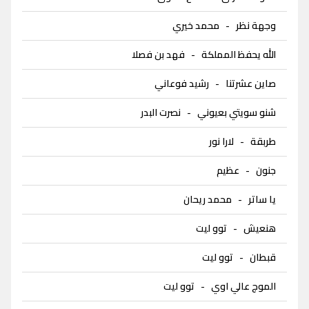
وجهة نظر
-
محمد خيري
الله يحفظ المملكة
-
فهد بن فصلا
صاين عشرتنا
-
رشيد فوعاني
شنو سويتي بعيوني
-
نصرت البدر
طربقة
-
لارا نور
جنون
-
عظيم
يا ساتر
-
محمد ريحان
هنعيش
-
توو ليت
قبطان
-
توو ليت
الموج عالي اوي
-
توو ليت