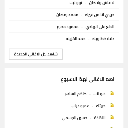
لا عاش ولا كان
-
توو ليت
حبيبي انا من غيرك
-
محمد رمضان
الدلع على الهادي
-
محمود محرم
دقة خطاويك
-
حمد الخزينه
شاهد كل الاغاني الجديدة
اهم الاغاني لهذا الاسبوع
هو انت
-
كاظم الساهر
حبيتك
-
عمرو دياب
اللذاذة
-
حسين الجسمي