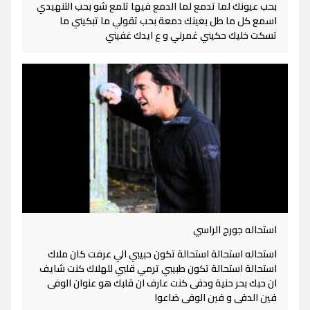
بحب عيونك لما تدمع لما الدمع فيها تلمع شو بحب التنهيدي
اسمع كل ما طل بعينك دمعة بحب تقولي ما تبكيني ما
تسكت خليك حكيني غمرني و ع ايدك غفيني
استحاله جورج الراسي
استحاله استحالة استحالة تكون حبيبي الي عرفت كان ملاك
استحالة استحالة تكون طبيبي ترمي قلبي للهلاك كنت شايف
ان حبك بحر حنية ودفى كنت عارف ان قلبك هو عنوان الوفى
فين الدفى و فين الوفى ضاعوا