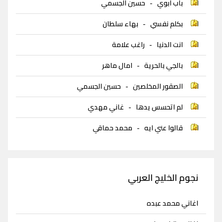
باب ابوي
-
حسين الجسمي
بكلم نفسي
-
بهاء سلطان
انت الدنيا
-
راغب علامة
بالجي بالحرية
-
امال ماهر
الصقور المخلصين
-
حسين الجسمي
لم اتحسس يدها
-
غاني مهدي
قالوا عني ايه
-
محمد حماقي
نجوم الخليج العربي
اغاني محمد عبده