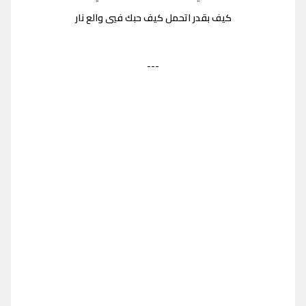
كيف بقدر اتحمل كيف حبك فيي والع نار
---