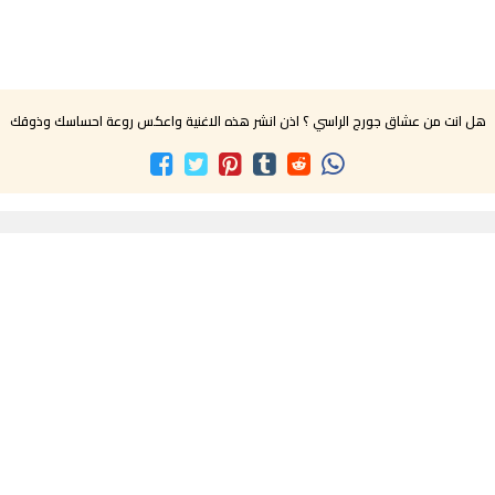
هل انت من عشاق جورج الراسي ؟ اذن انشر هذه الاغنية واعكس روعة احساسك وذوقك