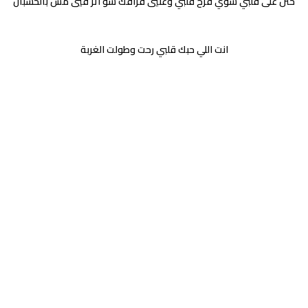
حنن على قلبي شوي فرح قلبي وعنيي فراقك شو اثر فيي مش بالحسبان
انت اللي حبك قلبي رحت وطولت الغربة