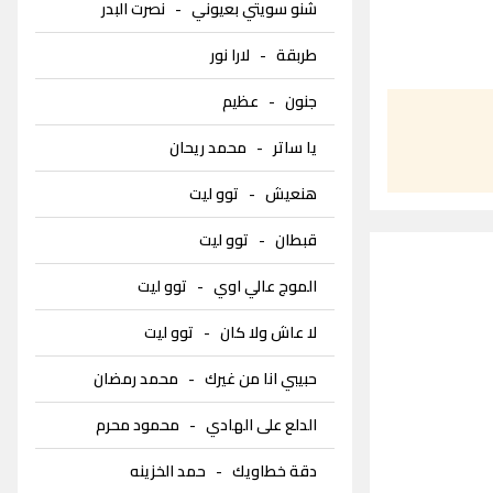
شنو سويتي بعيوني
-
نصرت البدر
طربقة
-
لارا نور
جنون
-
عظيم
يا ساتر
-
محمد ريحان
هنعيش
-
توو ليت
قبطان
-
توو ليت
الموج عالي اوي
-
توو ليت
لا عاش ولا كان
-
توو ليت
حبيبي انا من غيرك
-
محمد رمضان
الدلع على الهادي
-
محمود محرم
دقة خطاويك
-
حمد الخزينه