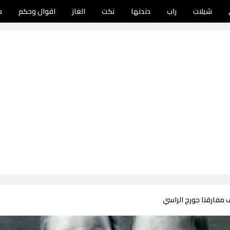
شيلات
راب
دندنها
نكت
الغاز
اقوال وحكم
د
 مفارقنا جورج الراسي