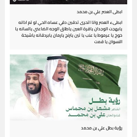
ابطى العصر علي بن محمد
ابطىء العصر وانا اتحرى تدقين دقي عساه الحي لو تم اذانه
يابهجت الوجدان ياقرة العين ياطلق الوجه الضاعني يالسانه يا
خوخ يا عرموط يا عنب يا تين يترنج يارمان يابردقانه ياشيخة
النسوان يا قمت
رؤية بطل علي بن محمد