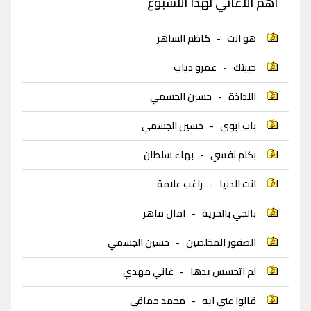
اهم الاغاني لهذا الاسبوع
هو انت
-
كاظم الساهر
حبيتك
-
عمرو دياب
اللذاذة
-
حسين الجسمي
باب ابوي
-
حسين الجسمي
بكلم نفسي
-
بهاء سلطان
انت الدنيا
-
راغب علامة
بالجي بالحرية
-
امال ماهر
الصقور المخلصين
-
حسين الجسمي
لم اتحسس يدها
-
غاني مهدي
قالوا عني ايه
-
محمد حماقي