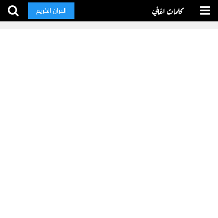
كلمات اغاني
القران الكريم