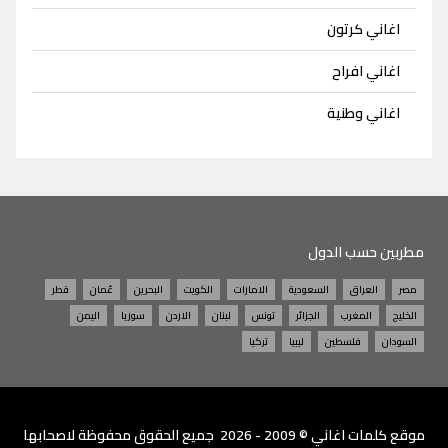
اغاني كرتون
اغاني افراح
اغاني وطنية
مطربين حسب الدول
مصر
العراق
السعودية
الامارات
الكويت
البحرين
عُمان
قطر
الخليج
المغرب
الجزائر
تونس
لبنان
الاردن
سوريا
اليمن
السودان
فلسطين
ليبيا
تركيا
موقع
كلمات اغاني
© 2009 - 2026 جميع الحقوق محفوظة لاصحابها