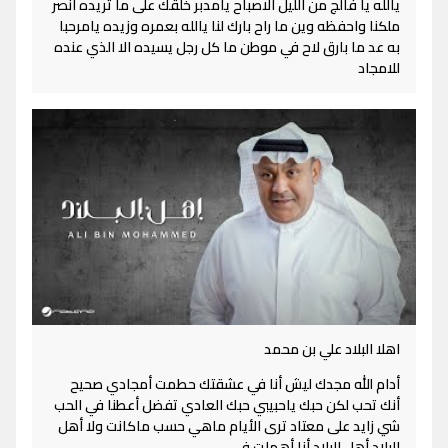
يالله يا فالج من الليل الاصباح يامدبر خلقك على ما تريده انصر
ملكنا واحفظه وين ما راح بارك لنا يالله بعمره وزيده يامرحبا
به عد ما بارق لاح في موطن ما كل رجل يسيده الا الذي عنده
للامجاد
اهلا البلاد علي بن محمد
أدام الله مجدك ليش أنا في عشقتك حطمت أمجادي صحيح
أنك تحب لكن حبك ياحبيبي حبك العادي تفضل أعطنا في الحب
شي زايد على معتاد ترى الأيام ماهي حسب ماكانت ولا أهل
البلاد أهل البلاد أنا أهملت في