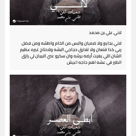
لاني علي بن محمد
لاني بجايع ولا ضميان والبس من الخام واطشه ومن فضل
ربي كذا قنعان ولا تفارق حجاجي البشه ولاحتاج غيره عظيم
الشان اللي يغيث أرضه برشه وان سكرو عني البيبان لي رازق
الطير في عشه اهم حاجه اعيش