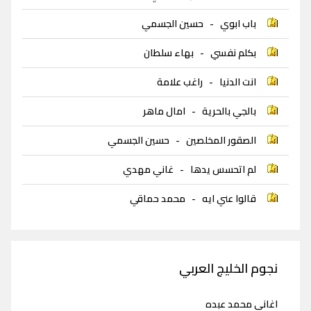
باب ابوي
-
حسين الجسمي
بكلم نفسي
-
بهاء سلطان
انت الدنيا
-
راغب علامة
بالجي بالحرية
-
امال ماهر
الصقور المخلصين
-
حسين الجسمي
لم اتحسس يدها
-
غاني مهدي
قالوا عني ايه
-
محمد حماقي
نجوم الخليج العربي
اغاني محمد عبده