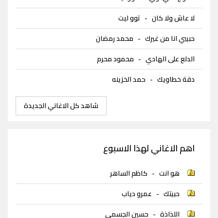
لا عاش ولا كان
-
توو ليت
حبيبي انا من غيرك
-
محمد رمضان
الدلع على الهادي
-
محمود محرم
دقة خطاويك
-
حمد الخزينه
شاهد كل الاغاني الجديدة
اهم الاغاني لهذا الاسبوع
هو انت
-
كاظم الساهر
حبيتك
-
عمرو دياب
اللذاذة
-
حسين الجسمي