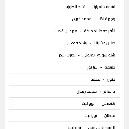
اشوف الفراق
-
فالح الطوق
وجهة نظر
-
محمد خيري
الله يحفظ المملكة
-
فهد بن فصلا
صاين عشرتنا
-
رشيد فوعاني
شنو سويتي بعيوني
-
نصرت البدر
طربقة
-
لارا نور
جنون
-
عظيم
يا ساتر
-
محمد ريحان
هنعيش
-
توو ليت
قبطان
-
توو ليت
الموج عالي اوي
-
توو ليت