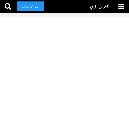
كلمات اغاني
القران الكريم