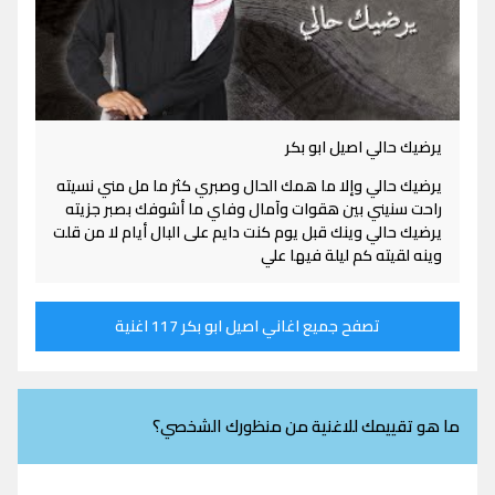
يرضيك حالي اصيل ابو بكر
يرضيك حالي وإلا ما همك الحال وصبري كثر ما مل مني نسيته
راحت سنيني بين هقوات وآمال وفاي ما أشوفك بصبر جزيته
يرضيك حالي وينك قبل يوم كنت دايم على البال أيام لا من قلت
وينه لقيته كم ليلة فيها علي
تصفح جميع اغاني اصيل ابو بكر 117 اغنية
ما هو تقييمك للاغنية من منظورك الشخصي؟