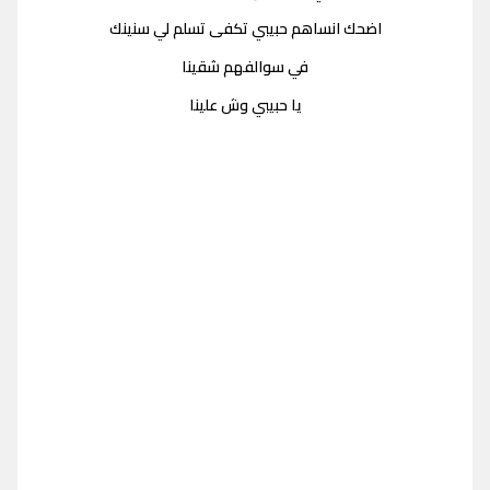
اضحك انساهم حبيبي تكفى تسلم لي سنينك
في سوالفهم شقينا
يا حبيبي وش علينا