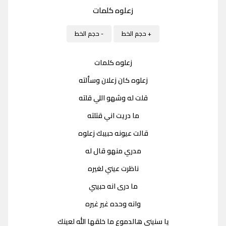
زعلوه كلمات
+ حجم الخط
- حجم الخط
زعلوه كلمات
زعلوه كان زعلان وسألته
قلت له وشهو اللي قلته
ما دريت اني قتلته
قالت عيونه حبيبك زعلوه
مدري منهو قال له
ناظرت عيني لغيره
ما درى انه حبيبي
وانه وحده غير غيره
يا سنيني هالدموع ما خلقها الله لعينك