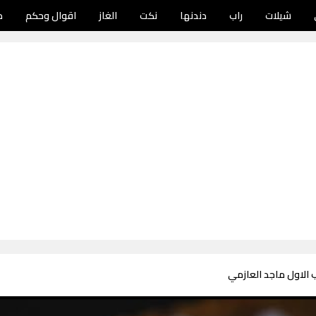
شيلات
راب
دندنها
نكت
الغاز
اقوال وحكم
د
 الاول ماجد العازمي