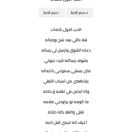
+ حجم الخط
- حجم الخط
الحب الاول كلمات
هلا باللي بعد شح بوصاله
دعاه الشوق وارسل لي رساله
بشوف رسالته قرت عيوني
متى يسقي سموعي باتصاله
يقاطعني من اسباب التغلي
وانا ابخص في تغليه و دلاله
ما الومه لو يراودني ملامه
تغلى والغلا كله حلاله
اعرف انه حبيبي قبل احبه