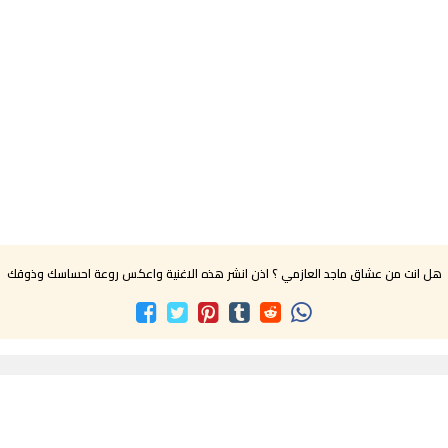
هل انت من عشاق ماجد العازمي ؟ اذن انشر هذه الاغنية واعكس روعة احساسك وذوقك