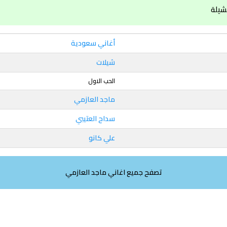
شيلة
أغاني سعودية
شيلات
الحب الاول
ماجد العازمي
سداح العتيبي
علي كانو
تصفح جميع اغاني ماجد العازمي