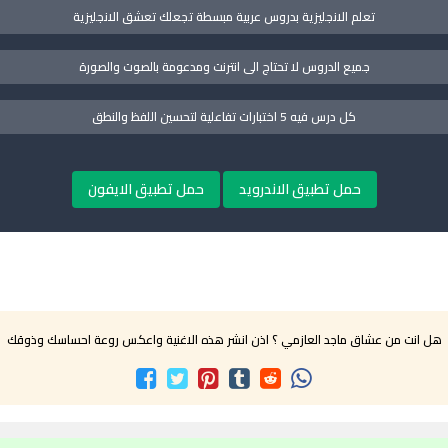
تعلم الانجليزية بدروس عربية مبسطة تجعلك تعشق الانجليزية
جميع الدروس لا تحتاج الى انترنت ومدعومة بالصوت والصورة
كل درس فيه 5 اختبارات تفاعلية لتحسين اللفظ والنطق
حمل تطبيق الاندرويد
حمل تطبيق الايفون
هل انت من عشاق ماجد العازمي ؟ اذن انشر هذه الاغنية واعكس روعة احساسك وذوقك