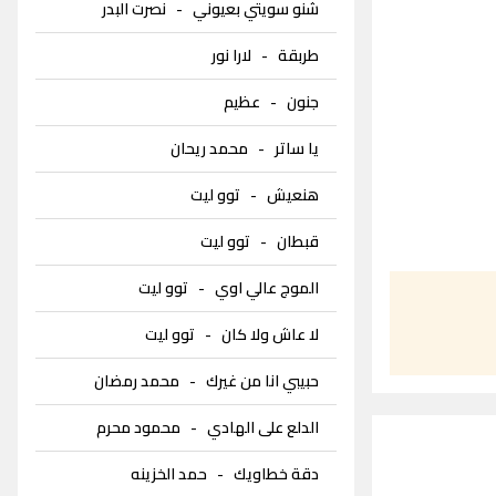
شنو سويتي بعيوني
-
نصرت البدر
طربقة
-
لارا نور
جنون
-
عظيم
يا ساتر
-
محمد ريحان
هنعيش
-
توو ليت
قبطان
-
توو ليت
الموج عالي اوي
-
توو ليت
لا عاش ولا كان
-
توو ليت
حبيبي انا من غيرك
-
محمد رمضان
الدلع على الهادي
-
محمود محرم
دقة خطاويك
-
حمد الخزينه