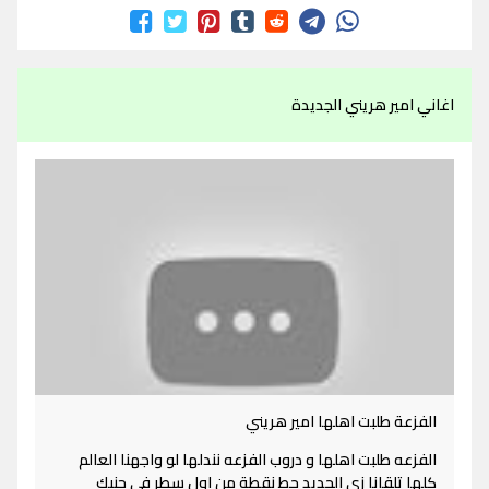
اغاني امير هريني الجديدة
الفزعة طلبت اهلها امير هريني
الفزعه طلبت اهلها و دروب الفزعه نندلها لو واجهنا العالم
كلها تلقانا زي الحديد حط نقطة من اول سطر في جنبك