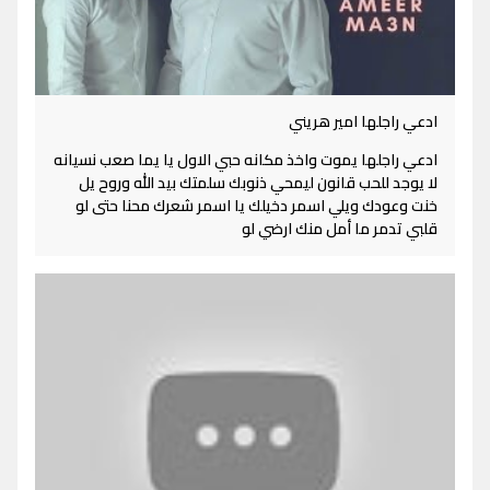
ادعي راجلها امير هريني
ادعي راجلها يموت واخذ مكانه حبي الاول يا يما صعب نسيانه
لا يوجد للحب قانون ليمحي ذنوبك سلمتك بيد الله وروح يل
خنت وعودك ويلي اسمر دخيلك يا اسمر شعرك محنا حتى لو
قلبي تدمر ما أمل منك ارضي لو