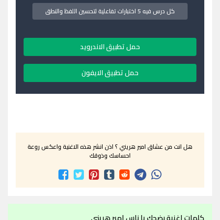
كل درس فيه 5 اختبارات تفاعلية لتحسين اللفظ والنطق
حمل تطبيق الاندرويد
حمل تطبيق الايفون
هل انت من عشاق امير هريني ؟ اذن انشر هذه الاغنية واعكس روعة
احساسك وذوقك
كلمات اغنية بضحك يا ناس امير هريني