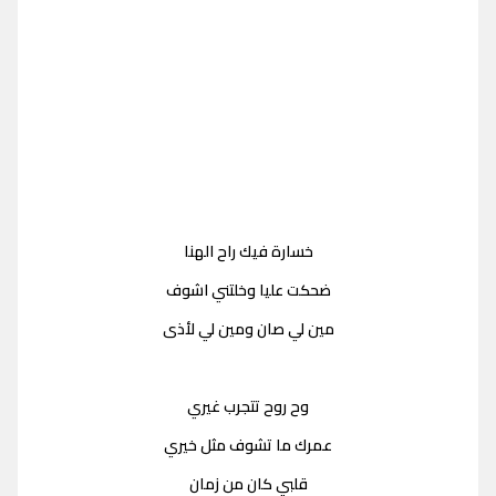
خسارة فيك راح الهنا
ضحكت عليا وخلتني اشوف
مين لي صان ومين لي لأذى
وح روح تتجرب غيري
عمرك ما تشوف مثل خيري
قلبي كان من زمان