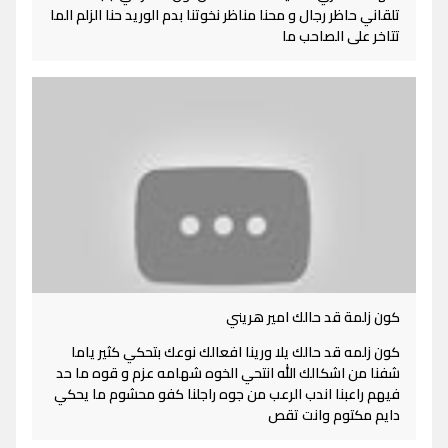
تلقاني حاظر رجال و محنا مناظر نخوتنا بدم الوريد حنا الزلم الما
تتاخر على الصاحب ما
كون زلمة قد حالك امير هريني
كون زلمه قد حالك يلا ورينا افعالك نوعك بتحكي كثير ياما
شفنا من اشكالك الله انتحي الخوه شهامه عزم و قوه ما حد
فيهم راعبنا اندب الرعب من جوه راجلنا كفو محشوم ما يحكي
دايم مكتوم وانت تقص