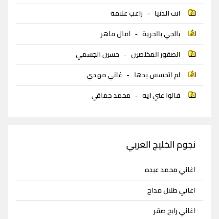
انت الدنيا
-
راغب علامة
بالجي بالحرية
-
امال ماهر
الصقور المخلصين
-
حسين الجسمي
لم اتحسس يدها
-
غاني مهدي
قالوا عني ايه
-
محمد حماقي
نجوم الخليج العربي
اغاني محمد عبده
اغاني طلال مداح
اغاني رابح صقر