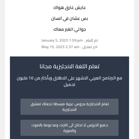
عايش غارق هواك
بس عشان في انسان
جواتي اتغير معاك
تم النشر : January 5, 2023 1:59 pm
اخر تعديل : May 15, 2023 2:37 am
تعلم اللغة الانجليزية مجانا
مع البرنامج العربي الاشهر على الاطلاق وبأكثر من 10 مليون
تحميل
تعلم الانجليزية بدروس عربية مبسطة تجعلك تعشق
الانجليزية
جميع الدروس لا تحتاج الى انترنت ومدعومة بالصوت
والصورة