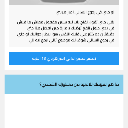
لو جاي في رجوع انساني امير هريني
بقى جاي تقول نفتح باب ليه سنين مقفول معلش ما فيش
في يدي حلول تنفع ترضيك بامارة مين افضل هنا حتى
دقيقتين ده كثير على قلبك اتنفس هوا بيطير حواليك لو جاي
في رجوع انساني شوف لك موضوع ثاني ارجع ليه للي
تصفح جميع اغاني امير هريني 13 اغنية
ما هو تقييمك للاغنية من منظورك الشخصي؟