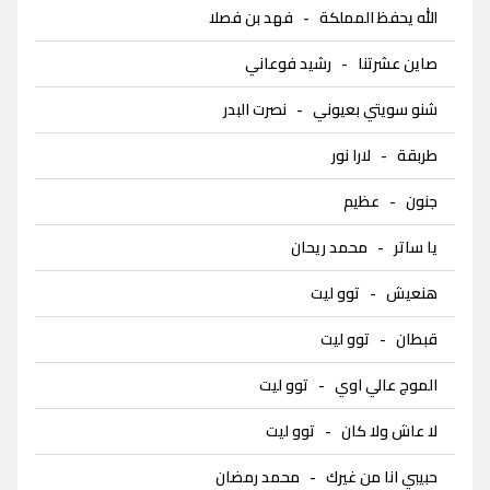
الله يحفظ المملكة
-
فهد بن فصلا
صاين عشرتنا
-
رشيد فوعاني
شنو سويتي بعيوني
-
نصرت البدر
طربقة
-
لارا نور
جنون
-
عظيم
يا ساتر
-
محمد ريحان
هنعيش
-
توو ليت
قبطان
-
توو ليت
الموج عالي اوي
-
توو ليت
لا عاش ولا كان
-
توو ليت
حبيبي انا من غيرك
-
محمد رمضان