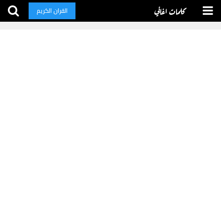
كلمات اغاني
القران الكريم