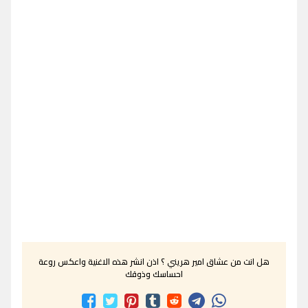
هل انت من عشاق امير هريني ؟ اذن انشر هذه الاغنية واعكس روعة
احساسك وذوقك