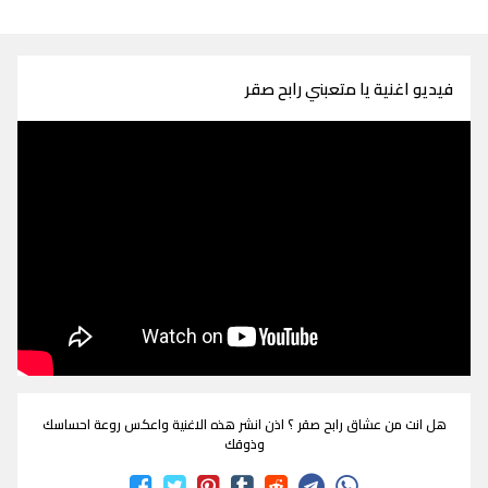
فيديو اغنية يا متعبني رابح صقر
هل انت من عشاق رابح صقر ؟ اذن انشر هذه الاغنية واعكس روعة احساسك
وذوقك