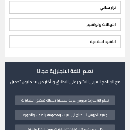
نزار قباني
ابتهالات وتواشيح
اناشيد اسلامية
تعلم اللغة الانجليزية مجانا
مع البرنامج العربي الاشهر على الاطلاق وبأكثر من 10 مليون تحميل
تعلم الانجليزية بدروس عربية مبسطة تجعلك تعشق الانجليزية
جميع الدروس لا تحتاج الى انترنت ومدعومة بالصوت والصورة
كل درس فيه 5 اختبارات تفاعلية لتحسين اللفظ والنطق