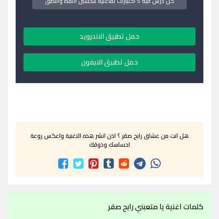
كل درس فيه 5 اختبارات تفاعلية لتحسين اللفظ والنطق
حمل تطبيق الاندرويد
حمل تطبيق الايفون
هل انت من عشاق رابح صقر ؟ اذن انشر هذه الاغنية واعكس روعة
احساسك وذوقك
كلمات اغنية يا متعبني رابح صقر