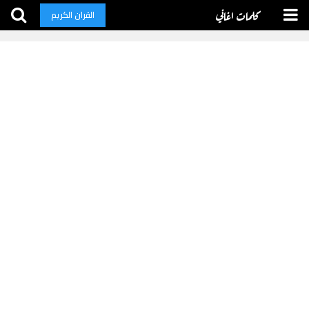
كلمات اغاني
القران الكريم