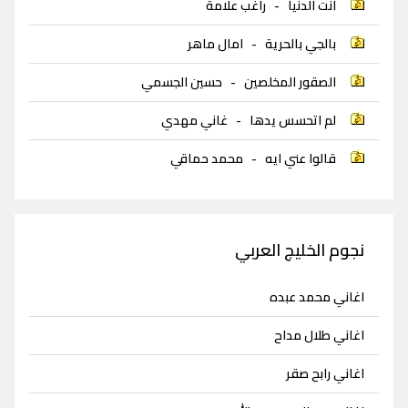
انت الدنيا
-
راغب علامة
بالجي بالحرية
-
امال ماهر
الصقور المخلصين
-
حسين الجسمي
لم اتحسس يدها
-
غاني مهدي
قالوا عني ايه
-
محمد حماقي
نجوم الخليج العربي
اغاني محمد عبده
اغاني طلال مداح
اغاني رابح صقر