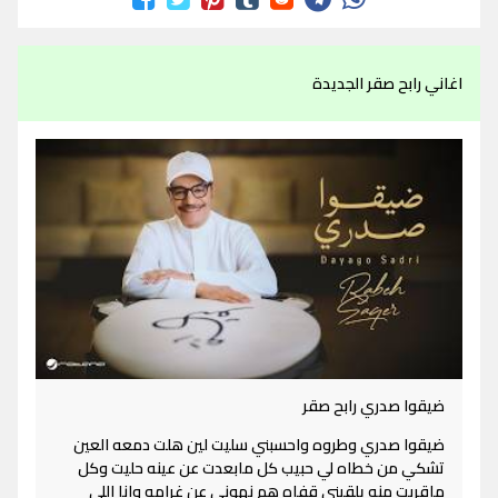
اغاني رابح صقر الجديدة
ضيقوا صدري رابح صقر
ضيقوا صدري وطروه واحسبني سليت لين هلت دمعه العين
تشكي من خطاه لي حبيب كل مابعدت عن عينه حليت وكل
ماقربت منه يلقيني قفاه هم نهوني عن غرامه وانا اللي