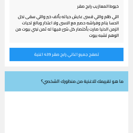
خيوط المعازيب رابح صقر
اللي ظلم واللي قسى عايش حياته بألف خير واللي سقى نخل
الحسا ينام وفراشه حصير مع الاسى ولا اعتذار وبالغ تحيات
الزمن الدنيا صارت بأختصار كل شئ فيها له ثمن نبني بيوت من
الوهم تشبه بيوت
تصفح جميع اغاني رابح صقر 439 اغنية
ما هو تقييمك للاغنية من منظورك الشخصي؟