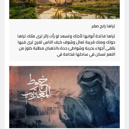
تراها رابح صقر
تراها فاتحة أبوابها لأجلك وتسعد لو رأت زائر ترى مثلك تراها
حولك ومنك قريبة تعال وشوف كيف الناس تفرح ترى فيها
بتلقى أجواء بحرية وشواطئ جدة بالذهبان مطلية كنوز من
النعم تسكن في ساحلها فخامة في