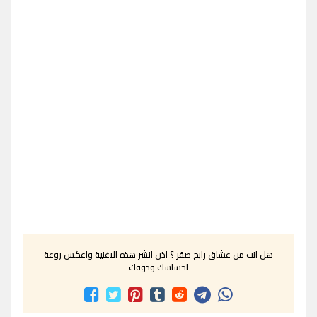
هل انت من عشاق رابح صقر ؟ اذن انشر هذه الاغنية واعكس روعة
احساسك وذوقك