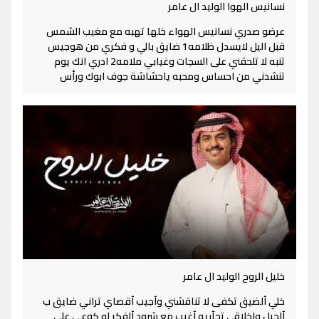
نسانيس الهوا الوليد ال عامر
عرضو صدري نسانيس الهواء خلها تهبه مع مغيب الشمس
قبل اليل لايسدل ظلامه1 ضايق بالي و فكري من هوجيس
تنبه لا تلحقني على السجات وغيابي ملامه2 ادري انك يوم
تنشدني من احساس ومحبه ياحشاشة جوف ابوك ورأس
خليل الروح الوليد ال عامر
خلي آلضيق تكفى لا تناقشني وآجيب آقصاي تراني ضايق ب
آلحيل واخلاقي تجآريه آغيب مع شرود آلفكر لو كوعي على