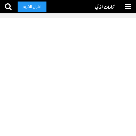
كلمات اغاني
القران الكريم