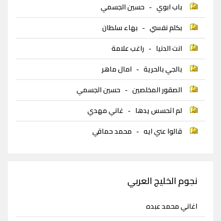
باب ابوي
-
حسين الجسمي
بكلم نفسي
-
بهاء سلطان
انت الدنيا
-
راغب علامة
بالجي بالحرية
-
امال ماهر
الصقور المخلصين
-
حسين الجسمي
لم اتحسس يدها
-
غاني مهدي
قالوا عني ايه
-
محمد حماقي
نجوم الخليج العربي
اغاني محمد عبده