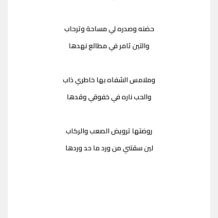
حضنه وصدره لي مساحة وترحاب
والتين ثامر في مطالع نهدها
وملامس الشفاه بها خاطري ذاب
والحب ناره في خفوقي وقدها
روضتها ترويض الصعب والركاب
لين سقتني من ورد ما حد وردها