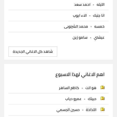
الليله
-
احمد سعد
انا جنبك
-
الاء ايوب
خمسه
-
محمد الشرنوبى
عيشني
-
سامو زين
شاهد كل الاغاني الجديدة
اهم الاغاني لهذا الاسبوع
هو انت
-
كاظم الساهر
حبيتك
-
عمرو دياب
اللذاذة
-
حسين الجسمي