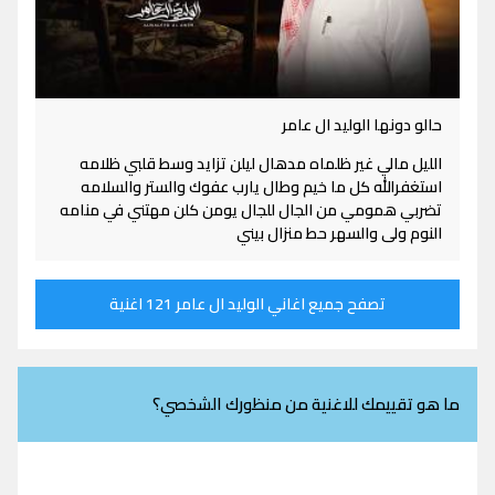
حالو دونها الوليد ال عامر
الليل مالي غير ظلماه مدهال ليلن تزايد وسط قلبي ظلامه
استغفرالله كل ما خيم وطال يارب عفوك والستر والسلامه
تضربي همومي من الجال للجال يومن كلن مهتني في منامه
النوم ولى والسهر حط منزال بيني
تصفح جميع اغاني الوليد ال عامر 121 اغنية
ما هو تقييمك للاغنية من منظورك الشخصي؟