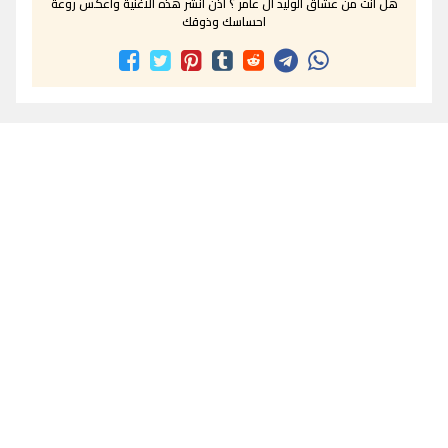
هل انت من عشاق الوليد ال عامر ؟ اذن انشر هذه الاغنية واعكس روعة
احساسك وذوقك