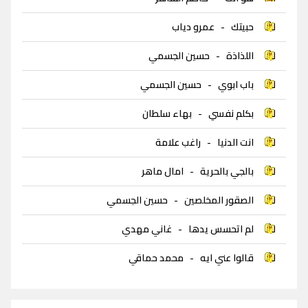
حبيتك
-
عمرو دياب
اللذاذة
-
حسين الجسمي
باب ابوي
-
حسين الجسمي
بكلم نفسي
-
بهاء سلطان
انت الدنيا
-
راغب علامة
بالجي بالحرية
-
امال ماهر
الصقور المخلصين
-
حسين الجسمي
لم اتحسس يدها
-
غاني مهدي
قالوا عني ايه
-
محمد حماقي