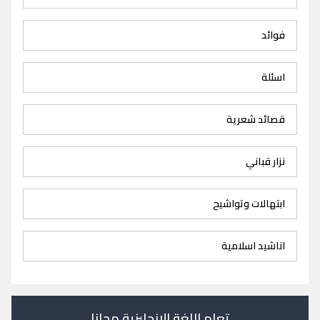
فوائد
اسئلة
قصائد شعرية
نزار قباني
ابتهالات وتواشيح
اناشيد اسلامية
تعلم اللغة الانجليزية مجانا