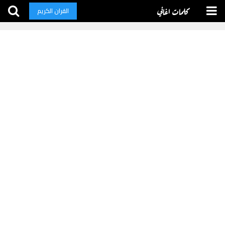
كلمات اغاني
القران الكريم