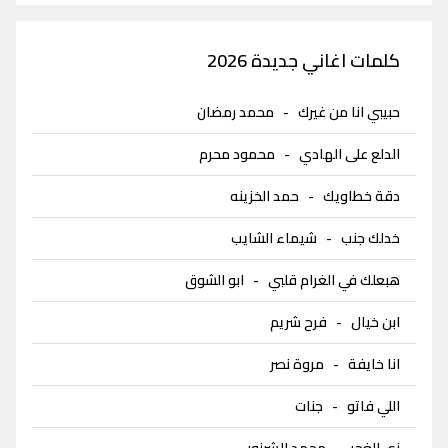
كلمات اغاني جديدة 2026
حبيبي انا من غيرك
-
محمد رمضان
الدلع على الهادي
-
محمود محرم
دقة خطاويك
-
حمد الخزينه
خدلك جنب
-
شيماء الشايب
هبعلك في الغرام قلبي
-
ابو الشوق
ابن خيال
-
فرح شريم
انا خايفة
-
مروة نصر
اللي فاتو
-
جنات
زي الغجر
-
محمد الشرنوبى