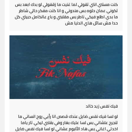
كنت مستني انتي تقولي لما غنيت ما زقفولي لو بدك ابعد بس
تكوني عمان حلوه بس مندوني و انا كنت مفكر حالي شاطر
ما بدي اطلع فيكي ناطر بس مقلبني و باع عالكامل حبيتي كل
حدا مش سائل هاي الدنيا مش
فيك نفس زيد خالد
لو لسا فيك نفس ضايل عندك قصص انا رأيي روح انساني ما
تنجرح علشاني بس لسا عليك بغار وفي بقلبي ليكي تار ياما
اخدتي اغاني بس هاد الألبوم عشاني لو لسا فيك نفس ضايل