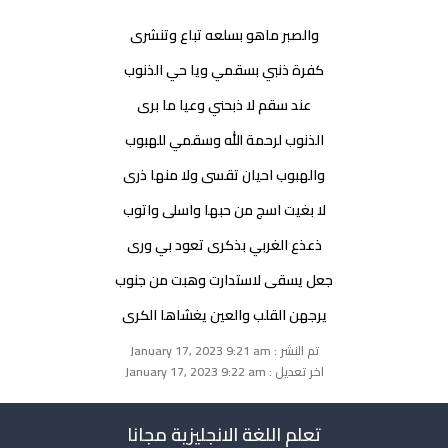
والصبر ماهو بسلعه تباع وتنشرى
كفرة ذنبي بسقمي ويا حي الذنوب
عند سقم لا ذبحني وعيا ما برى
الذنوب لرحمة الله وسقمي للهبوب
والهبوب احيان تقسى ولا منها ذرى
لا بغيت اسج من حبها واسلى واتوب
ذعذع الغربي بذكرى تعود بي ورى
جعل يسقى لاستدارت وهبت من جنوب
يرجهن القلب والعين يغشاها الكرى
تم النشر : January 17, 2023 9:21 am
اخر تعديل : January 17, 2023 9:22 am
تعلم اللغة الانجليزية مجانا