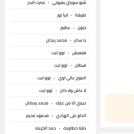
شنو سويتي بعيوني
-
نصرت البدر
طربقة
-
لارا نور
جنون
-
عظيم
يا ساتر
-
محمد ريحان
هنعيش
-
توو ليت
قبطان
-
توو ليت
الموج عالي اوي
-
توو ليت
لا عاش ولا كان
-
توو ليت
حبيبي انا من غيرك
-
محمد رمضان
الدلع على الهادي
-
محمود محرم
دقة خطاويك
-
حمد الخزينه