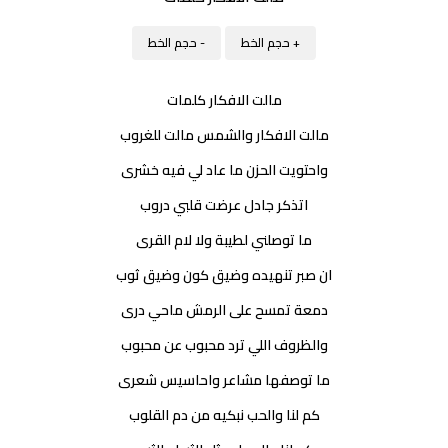
+ حجم الخط
- حجم الخط
مالت الافكار كلمات
مالت الافكار والشمس مالت للغروب
واحتويت الحزن ما عاد لي فيه خشرى
اتذكر جادل عرضت قلبي دروب
ما توصلني لطيبة ولا لام القرى
ان صبر تنهيده وضيق كون وضيق ثوب
دمعة تمسح على الرمش ماحي درى
والظروف اللي ترد محبوب عن محبوب
ما توصفها مشاعر واحاسيس شعرى
كم لنا والحب نبكيه من دم القلوب