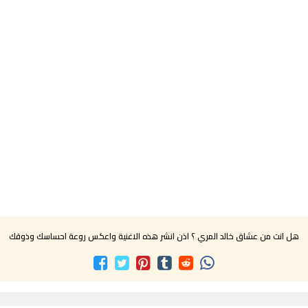
هل انت من عشاق خالد المري ؟ اذن انشر هذه الاغنية واعكس روعة احساسك وذوقك