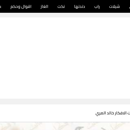
شيلات
راب
دندنها
نكت
الغاز
اقوال وحكم
د
 الافكار خالد المري