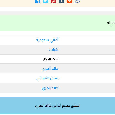
شيلة
أغاني سعودية
شيلات
مالت الافكار
خالد المري
مقبل العرجاني
خالد المري
تصفح جميع اغاني خالد المري