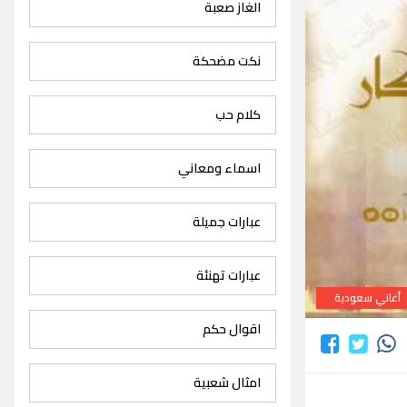
الغاز صعبة
نكت مضحكة
كلام حب
اسماء ومعاني
عبارات جميلة
عبارات تهنئة
أغاني سعودية
اقوال حكم
امثال شعبية