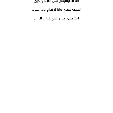
كم لنا والوصل مثل الثريا والثرى
انجحت كبدي وانا لا نجاح ولا رسوب
ليت قلبي مثل راسي ليا رد البرى