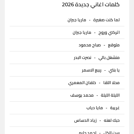
كلمات اغاني جديدة 2026
لما كنت صغيرة
-
ماريا جبران
اتركني وروح
-
ماريا جبران
متوقع
-
صباح محمود
منشغل بالي
-
نصرت البدر
يا بنتي
-
ربيع الاسمر
محلا اللقا
-
خلفان المعمري
الليلة الليلة
-
محمد يوسف
غريبة
-
مايا دياب
حبك لعنه
-
زياد الدساس
ست الكل
-
احمد حليم