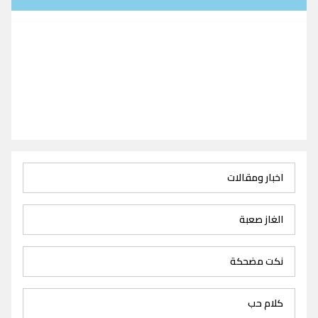
اخبار ومقالات
الغاز صعبة
نكت مضحكة
كلام حب