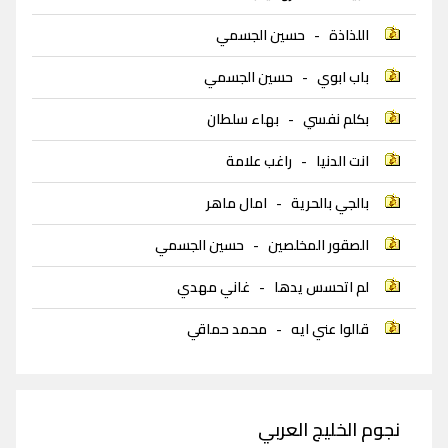
اللذاذة
-
حسين الجسمي
باب ابوي
-
حسين الجسمي
بكلم نفسي
-
بهاء سلطان
انت الدنيا
-
راغب علامة
بالجي بالحرية
-
امال ماهر
الصقور المخلصين
-
حسين الجسمي
لم اتحسس يدها
-
غاني مهدي
قالوا عني ايه
-
محمد حماقي
نجوم الخليج العربي