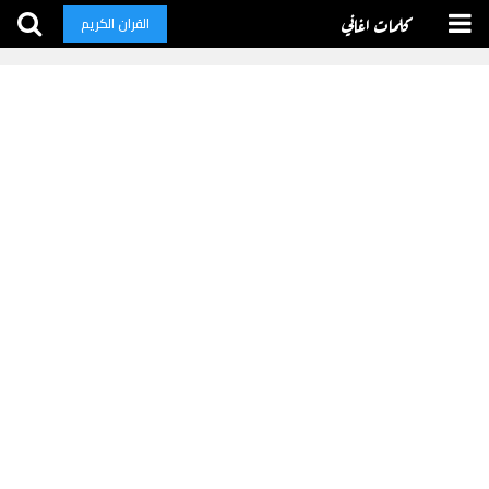
كلمات اغاني
القران الكريم