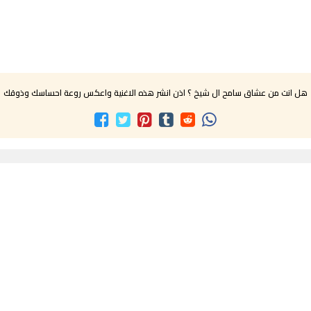
هل انت من عشاق سامح ال شيخ ؟ اذن انشر هذه الاغنية واعكس روعة احساسك وذوقك