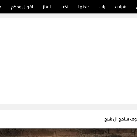
شيلات
راب
دندنها
نكت
الغاز
اقوال وحكم
د
نوف سامح ال شيخ