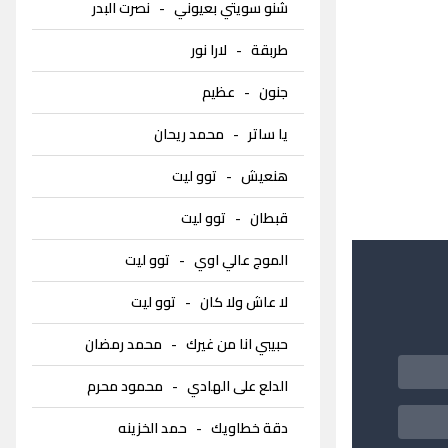
شنو سويتي بعيوني
-
نصرت البدر
طربقة
-
لارا نور
جنون
-
عظيم
يا ساتر
-
محمد ريحان
هنعيش
-
توو ليت
قبطان
-
توو ليت
الموج عالي اوي
-
توو ليت
لا عاش ولا كان
-
توو ليت
حبيبي انا من غيرك
-
محمد رمضان
الدلع على الهادي
-
محمود محرم
دقة خطاويك
-
حمد الخزينه