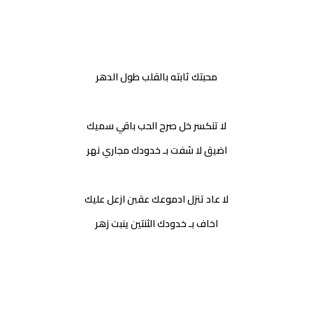
محبتك ثابته بالقلب طول الدهر
لا تنكسر خل صرح الحب باقي سميك
اضيق لا شفت بـ خدودك مجاري نهر
لا عاد تنزل ادموعك عقبن ازعل عليك
اخاف بـ خدودك الثنتين ينبت زهر