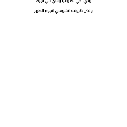
ودي اجي لك وعيا وقتي اني اجيك
وقتن ظروفه اتشوفني انجوم الظهر