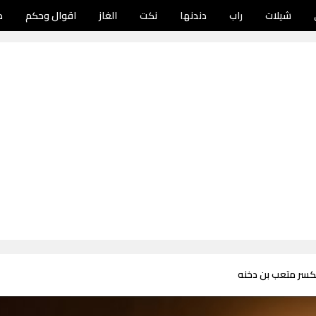
شيلات
راب
دندنها
نكت
الغاز
اقوال وحكم
د
نكسر متعب بن دخنه