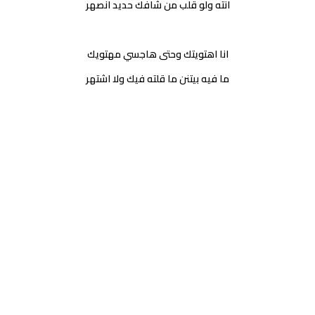
انته ولو قلب من شافك حديد انصهر
انا اهتويتك وحتى هاجسي مهتويك
ما فيه بيتنن ما قلته فيك ولا اشتهر