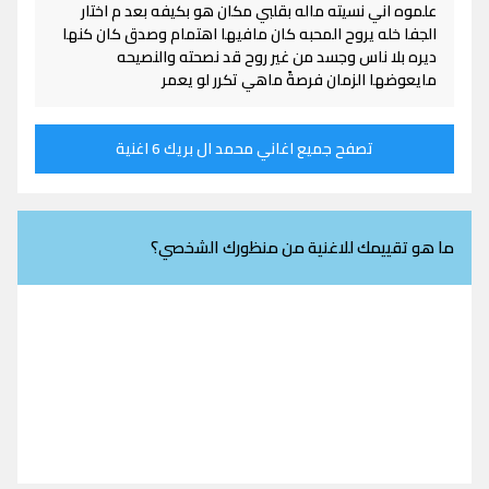
علموه اني نسيته ماله بقلبي مكان هو بكيفه بعد م اختار
الجفا خله يروح المحبه كان مافيها اهتمام وصدق كان كنها
ديره بلا ناس وجسد من غير روح قد نصحته والنصيحه
مايعوضها الزمان فرصةً ماهي تكرر لو يعمر
تصفح جميع اغاني محمد ال بريك 6 اغنية
ما هو تقييمك للاغنية من منظورك الشخصي؟