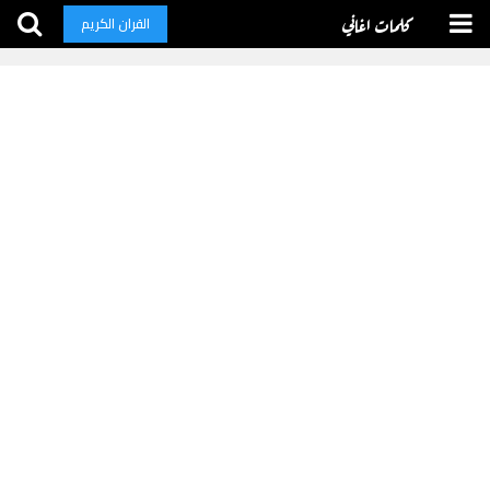
كلمات اغاني
القران الكريم