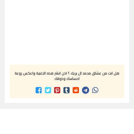
هل انت من عشاق محمد ال بريك ؟ اذن انشر هذه الاغنية واعكس روعة
احساسك وذوقك