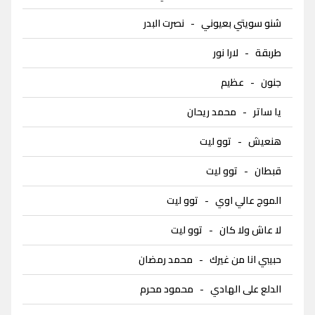
شنو سويتي بعيوني
-
نصرت البدر
طربقة
-
لارا نور
جنون
-
عظيم
يا ساتر
-
محمد ريحان
هنعيش
-
توو ليت
قبطان
-
توو ليت
الموج عالي اوي
-
توو ليت
لا عاش ولا كان
-
توو ليت
حبيبي انا من غيرك
-
محمد رمضان
الدلع على الهادي
-
محمود محرم