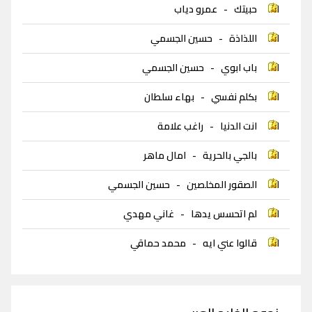
حبيتك
-
عمرو دياب
اللذاذة
-
حسين الجسمي
باب ابوي
-
حسين الجسمي
بكلم نفسي
-
بهاء سلطان
انت الدنيا
-
راغب علامة
بالجي بالحرية
-
امال ماهر
الصقور المخلصين
-
حسين الجسمي
لم اتحسس يدها
-
غاني مهدي
قالوا عني ايه
-
محمد حماقي