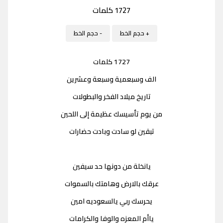
1727 كلمات
+ حجم الخط
- حجم الخط
1727 كلمات
الف وسبعمية وسبعة وعشرين
تاريخ ميلاد الفخر والبطولات
من يوم تأسيسك عظيمة إلى اللحين
تبقين لو سادت وبادت حضارات
يانخلة من دونها حد سيفين
عرقك بالارض وهامتك بالسموات
يحرسك ربي يالسعوديه امين
ياأم المعزه والوفا والكرامات