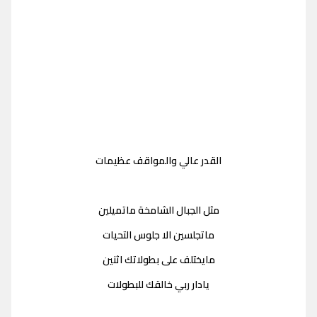
القدر عالي والمواقف عظيمات
مثل الجبال الشامخة ماتميلين
ماتجلسين الا جلوس التحيات
مايختلف على بطولاتك اثنين
يادار ربي خالقك للبطولات