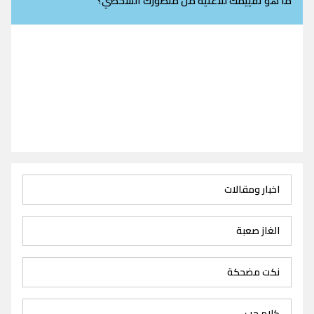
ما هو تقييمك للاغنية من منظورك الشخصي؟
اخبار ومقالات
الغاز صعبة
نكت مضحكة
كلام حب