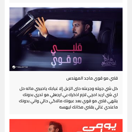
قلبي مو قوي ماجد المهندس
كل شي جربته وجرعته حتى الزعل إلا غيابك ياحبيبي ماله حل
اي شي اريد احچي لازم اذكرك بي ارجعلي مو تدري بدونك
ينتهي قلبي مو قوي بعد عيونك مالاگي حالي واني بدونك
ماعندي غالي بقلبي مكانك ليهسه