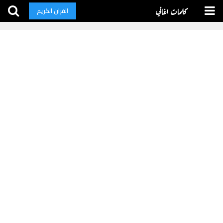
كلمات اغاني
القران الكريم