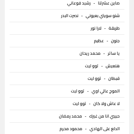
صاين عشرتنا
-
رشيد فوعاني
شنو سويتي بعيوني
-
نصرت البدر
طربقة
-
لارا نور
جنون
-
عظيم
يا ساتر
-
محمد ريحان
هنعيش
-
توو ليت
قبطان
-
توو ليت
الموج عالي اوي
-
توو ليت
لا عاش ولا كان
-
توو ليت
حبيبي انا من غيرك
-
محمد رمضان
الدلع على الهادي
-
محمود محرم