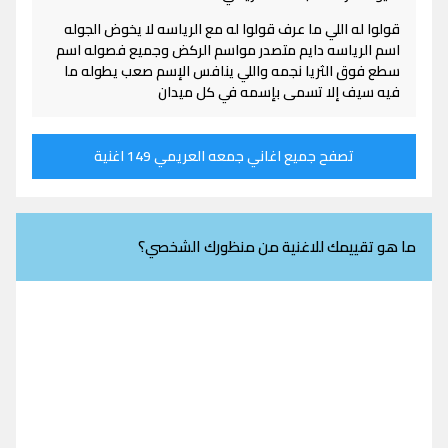
قولوا له اللي ما عرف قولوا له مع الرياسه لا يخوض الجوله
اسم الرياسه دايم متصدر مواسم الركض وجميع فصوله اسم
سطع فوق الثريا نجمه واللي ينافس الإسم صعب يطوله ما
فيه سيف إلا تسمى بإسمه في كل ميدان
تصفح جميع اغاني جمعه العريمي 149 اغنية
ما هو تقييمك للاغنية من منظورك الشخصي؟