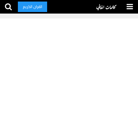
كلمات اغاني
القران الكريم