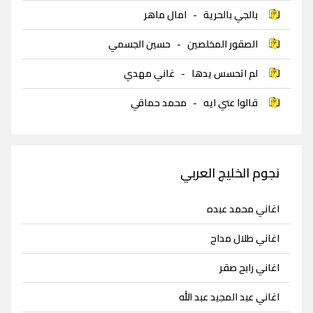
بالجي بالحرية
-
امال ماهر
الصقور المخلصين
-
حسين الجسمي
لم اتحسس يدها
-
غاني مهدي
قالوا عني ايه
-
محمد حماقي
نجوم الخليج العربي
اغاني محمد عبده
اغاني طلال مداح
اغاني رابح صقر
اغاني عبد المجيد عبد الله