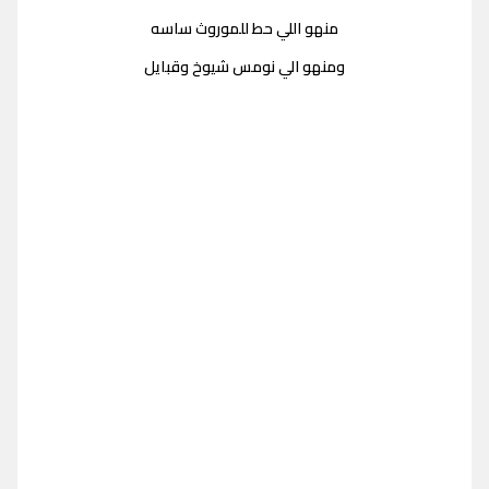
منهو اللي حط للموروث ساسه
ومنهو الي نومس شيوخ وقبايل