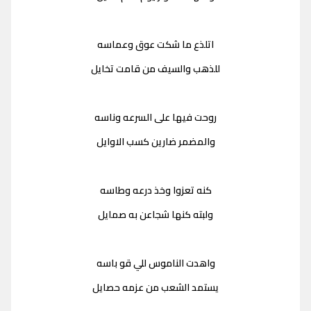
اتلذع ما شكت عوق وعماسه
للذهب والسيف من قامت تخايل
روحت فيها على السرعه وناسه
والمضمر ضارين كسب الاوايل
كنه تعزوا وخذ درعه وطاسه
ولبته كنها شجاعن به صمايل
واهدت الناموس للي قو باسه
يستمد الشعب من عزمه حصايل