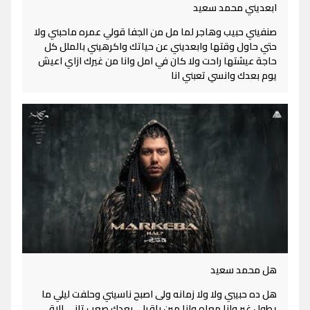
ابعديني محمد سعيد
صنفيني حبيب وهاجر لما مل من الجفا قولي عمره ماحبني ولا
حتي حاول وقتها وابعديني عن حياتك واكرهيني بالملل كل
حاجة عيشتها راحت ولا كان في امل وانا من غيرك ازاي اعيش
يوم بعدك وانسي تعبني انا
هل محمد سعيد
هل ده حبيبي ولا ولا زمانه ولى اصبح ناسيني وحلفت ليلي ما
يطول غير وانا معاه وانا مين باقيلي بعدك صعب تاني الاقي