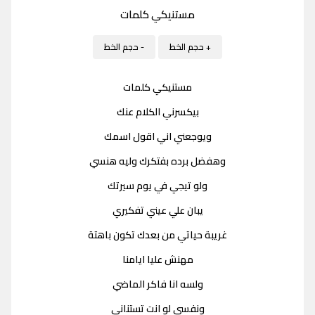
مستنيكي كلمات
+ حجم الخط
- حجم الخط
مستنيكي كلمات
بيكسرني الكلام عنك
ويوجعني اني اقول اسمك
وهفضل برده بفتكرك وليه هنسي
ولو تيجي في يوم سيرتك
يبان علي عيني تفكيري
غريبة حياتي من بعدك تكون باهتة
مهنش عليا ايامنا
ولسه انا فاكر الماضي
ونفسي لو انت تستناني