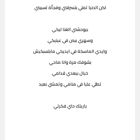
لكن الدنيا تملي بتسرقني وفجأة تسيبني
بيوحشني الغنا ليكي
وسهري ببص في عينيكي
وايدي الماسكة في ايديكي مابتسبكيش
بشوفك مرة وانا صاحي
خيال بيعدي قدامي
تطلي عليا في منامي وتمشي بعيد
ياريتك حتي فكرتي