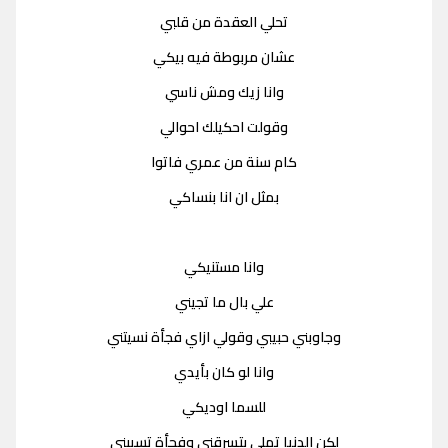
تحلي العقدة من قلبي
عشان مربوطة فيه بيكي
وانا زيك ومش ناسي
وقولت احكيلك احوالي
كام سنة من عمري فاتوا
بمثل ان انا بنساكي
وانا مستنيكي
علي بال ما تجيني
وجاوبني حبيبي وقولي ازاي فجأة نسيتني
وانا لو كان بأيدي
للسما اوديكي
لكن الدنيا تملي بتسرقني وفجأة تسيبني