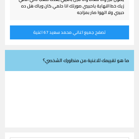
زيك خط النهاية ياحبيبي صورتك انا حلمي كان وياك هل ده
حبيبي ولا الهوا صار بمزاجه
تصفح جميع اغاني محمد سعيد 67 اغنية
ما هو تقييمك للاغنية من منظورك الشخصي؟