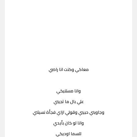
معاكي وكنت انا راضي
وانا مستنيكي
علي بال ما تجيني
وجاوبني حبيبي وقولي ازاي فجأة نسيتني
وانا لو كان بأيدي
للسما اوديكي