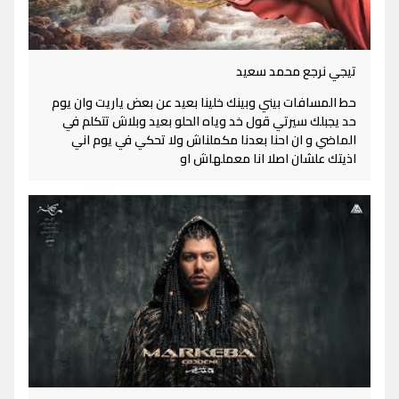
تيجي نرجع محمد سعيد
حط المسافات بيني وبينك خلينا بعيد عن بعض ياريت وان يوم
حد يجبلك سيرتي قول خد وياه الحلو بعيد وبلاش تتكلم في
الماضي و ان احنا بعدنا مكملناش ولا تحكي في يوم اني
اذيتك علشان اصلا انا معملهاش او