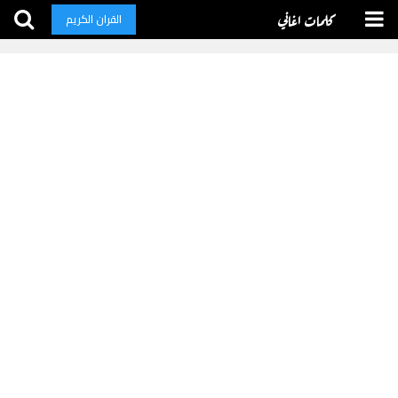
كلمات اغاني
القران الكريم