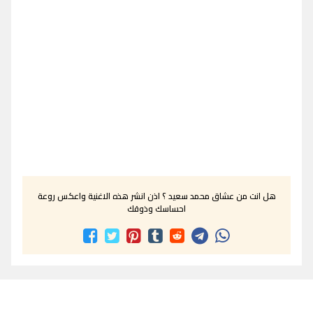
هل انت من عشاق محمد سعيد ؟ اذن انشر هذه الاغنية واعكس روعة
احساسك وذوقك