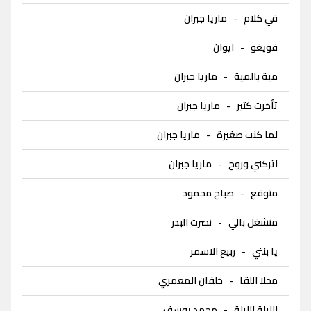
في كلام
-
ماريا جبران
فويغو
-
ايوان
مية بالمية
-
ماريا جبران
تأخرت كتير
-
ماريا جبران
لما كنت صغيرة
-
ماريا جبران
اتركني وروح
-
ماريا جبران
متوقع
-
صباح محمود
منشغل بالي
-
نصرت البدر
يا بنتي
-
ربيع الاسمر
محلا اللقا
-
خلفان المعمري
الليلة الليلة
-
محمد يوسف