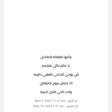
ببانها مقفله قصادي
يا عالم باللي متكسر
في روحي انجدني ضعفي داويه
انا عايش بروح فارقتني
وانت الحي قلبي احييه
تم النشر : April 5, 2023 11:01 am
اخر تعديل : May 15, 2023 2:37 am