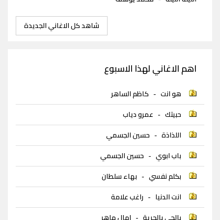
شاهد كل الاغاني الجديدة
اهم الاغاني لهذا الاسبوع
هو انت
-
كاظم الساهر
حبيتك
-
عمرو دياب
اللذاذة
-
حسين الجسمي
باب ابوي
-
حسين الجسمي
بكلم نفسي
-
بهاء سلطان
انت الدنيا
-
راغب علامة
بالجي بالحرية
-
امال ماهر