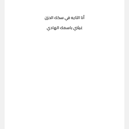
أنا التايه في سكك الحزن
غيثني باسمك الهادي