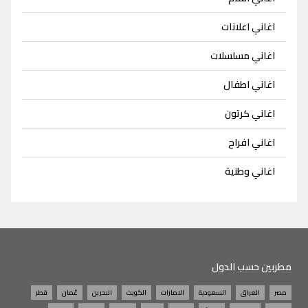
اغاني اعلانات
اغاني مسلسلات
اغاني اطفال
اغاني كرتون
اغاني افراح
اغاني وطنية
مطربين حسب الدول
مصر
العراق
السعودية
الامارات
الكويت
البحرين
عُمان
قطر