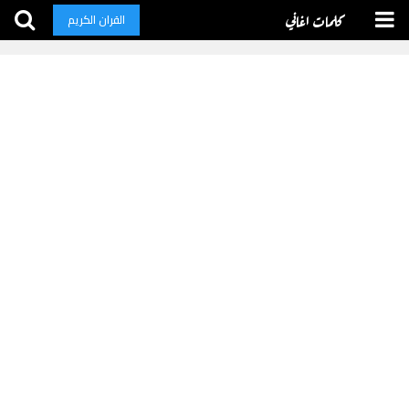
كلمات اغاني
القران الكريم