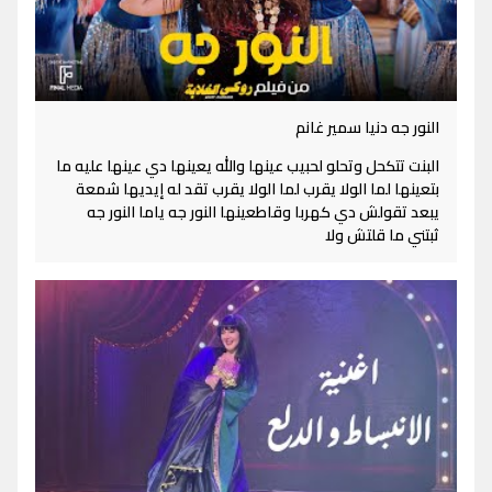
النور جه دنيا سمير غانم
البنت تتكحل وتحلو لحبيب عينها والله يعينها دي عينها عليه ما
بتعينها لما الولا يقرب لما الولا يقرب تقد له إيديها شمعة
يبعد تقولش دي كهربا وقاطعينها النور جه ياما النور جه
ثبتني ما قلتش ولا