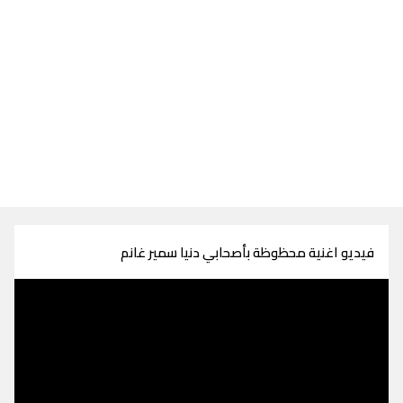
فيديو اغنية محظوظة بأصحابي دنيا سمير غانم