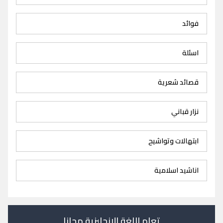
فوائد
اسئلة
قصائد شعرية
نزار قباني
ابتهالات وتواشيح
اناشيد اسلامية
تعلم اللغة الانجليزية مجانا