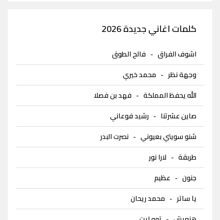
كلمات اغاني جديدة 2026
اشوف الفراق
-
فالح الطوق
وجهة نظر
-
محمد خيري
الله يحفظ المملكة
-
فهد بن فصلا
صاين عشرتنا
-
رشيد فوعاني
شنو سويتي بعيوني
-
نصرت البدر
طربقة
-
لارا نور
جنون
-
عظيم
يا ساتر
-
محمد ريحان
هنعيش
-
توو ليت