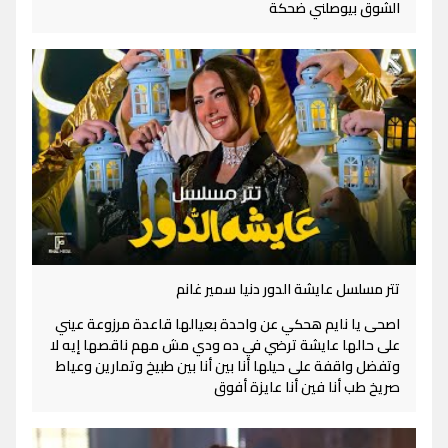
الشوق بيوصلني ضحكة
تتر مسلسل عايشة الدور دنيا سمير غانم
اصحى يا نايم هحكي عن واحدة بعيالها قاعدة مرزوعة عيني
على حالها عايشة ترضي في ده ودي مش مهم ناقصها إيه لا
وتفضل واقفة على حيلها أنا بين أنا بين طبيخ وتمارين وعياط
صريخ طب أنا فين أنا عايزة أفوق