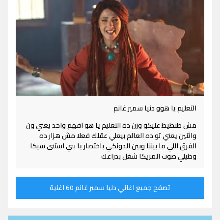
التعليم يا هوو دنيا سمير غانم
مش طنطيط عليكو وزن دة التعليم يا هو افهم واحد يعني ون
واثنين يعني تو ده العالم بيعلي عقلك فعلا مش هزار ده
الفرق اللي ما بيننا وبين الدونكي باختصار يا بني استنى سيكا
وطيلي صوت المزيكا شغل بدراعك
تصفح جميع اغاني دنيا سمير غانم 60 اغنية