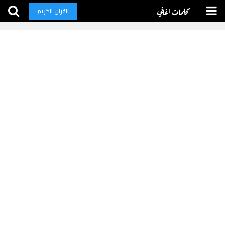
كلمات اغاني
القران الكريم