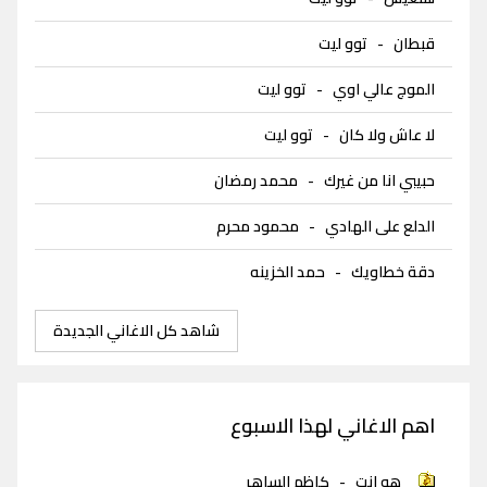
قبطان
-
توو ليت
الموج عالي اوي
-
توو ليت
لا عاش ولا كان
-
توو ليت
حبيبي انا من غيرك
-
محمد رمضان
الدلع على الهادي
-
محمود محرم
دقة خطاويك
-
حمد الخزينه
شاهد كل الاغاني الجديدة
اهم الاغاني لهذا الاسبوع
هو انت
-
كاظم الساهر