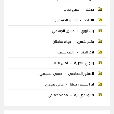
حبيتك
-
عمرو دياب
اللذاذة
-
حسين الجسمي
باب ابوي
-
حسين الجسمي
بكلم نفسي
-
بهاء سلطان
انت الدنيا
-
راغب علامة
بالجي بالحرية
-
امال ماهر
الصقور المخلصين
-
حسين الجسمي
لم اتحسس يدها
-
غاني مهدي
قالوا عني ايه
-
محمد حماقي