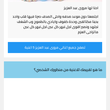
احنا لها مروى عبد العزيز
اجتمعنا دون موعد صدفه واحلى الصدف صرنا فيها قلب واحد
بحبنا مكتاتفين وحدة كفوف وايادي بالطموح وب الشغف
نجتهد ونصير اقوى لجل نبهر كل عين لجل نبهر كل عين
ماتراخى العزم
تصفح جميع اغاني مروى عبد العزيز 5 اغنية
ما هو تقييمك للاغنية من منظورك الشخصي؟