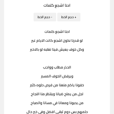
احنا اشجع كلمات
+ حجم الخط
- حجم الخط
احنا اشجع كلمات
لو قدرنا نكون اشجع كانت الايام غير
وكل خوف يعيش فينا نغلبه لو بالاخير
الحذر مطلب وواجب
ويرفض الخوف المسير
خفونا ياكم منعنا من فرص حلوه كثير
لجل من يملح ضيانا وينتظر منا النجاح
من يحبونا ومعانا في مسانا والصباح
حلمهم بس دوم تبقى افضل وفي خير حال