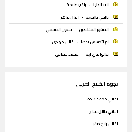
انت الدنيا
-
راغب علامة
بالجي بالحرية
-
امال ماهر
الصقور المخلصين
-
حسين الجسمي
لم اتحسس يدها
-
غاني مهدي
قالوا عني ايه
-
محمد حماقي
نجوم الخليج العربي
اغاني محمد عبده
اغاني طلال مداح
اغاني رابح صقر