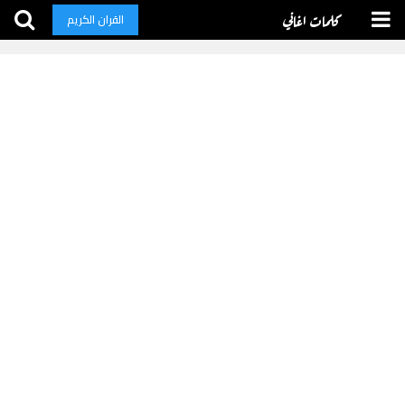
كلمات اغاني
القران الكريم