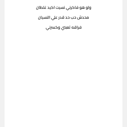
ولو هو فاكرني نسيت اكيد غلطان
محدش حب حد قدر علي النسيان
فراقه تعبني وكسرني