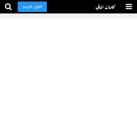
كلمات اغاني
القران الكريم