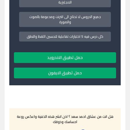
الانجليزية
جميع الدروس لا تحتاج الى انترنت ومدعومة بالصوت
والصورة
كل درس فيه 5 اختبارات تفاعلية لتحسين اللفظ والنطق
حمل تطبيق الاندرويد
حمل تطبيق الايفون
هل انت من عشاق احمد سعد ؟ اذن انشر هذه الاغنية واعكس روعة
احساسك وذوقك