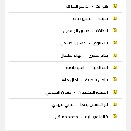
هو انت
-
كاظم الساهر
حبيتك
-
عمرو دياب
اللذاذة
-
حسين الجسمي
باب ابوي
-
حسين الجسمي
بكلم نفسي
-
بهاء سلطان
انت الدنيا
-
راغب علامة
بالجي بالحرية
-
امال ماهر
الصقور المخلصين
-
حسين الجسمي
لم اتحسس يدها
-
غاني مهدي
قالوا عني ايه
-
محمد حماقي