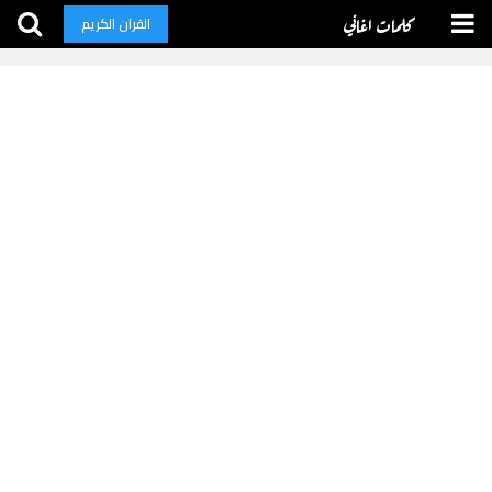
كلمات اغاني
القران الكريم