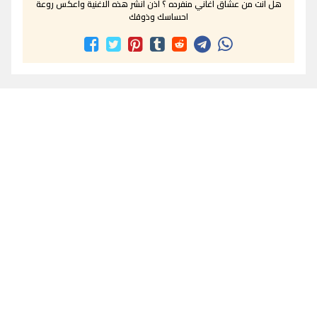
هل انت من عشاق اغاني منفرده ؟ اذن انشر هذه الاغنية واعكس روعة
احساسك وذوقك