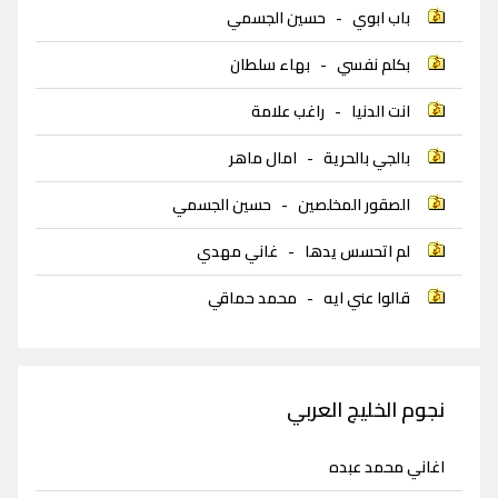
باب ابوي
-
حسين الجسمي
بكلم نفسي
-
بهاء سلطان
انت الدنيا
-
راغب علامة
بالجي بالحرية
-
امال ماهر
الصقور المخلصين
-
حسين الجسمي
لم اتحسس يدها
-
غاني مهدي
قالوا عني ايه
-
محمد حماقي
نجوم الخليج العربي
اغاني محمد عبده