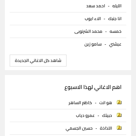
الليله
-
احمد سعد
انا جنبك
-
الاء ايوب
خمسه
-
محمد الشرنوبى
عيشني
-
سامو زين
شاهد كل الاغاني الجديدة
اهم الاغاني لهذا الاسبوع
هو انت
-
كاظم الساهر
حبيتك
-
عمرو دياب
اللذاذة
-
حسين الجسمي