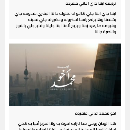
ترنيمة ابننا جاي اغاني منفرده
ابننا جاي ابننا جاي هاللو له طبلوله جاتنا البشري بقدومه جاي
بخلاصنا وهايرفع راسنا احضروله وحضروله جاي فحينه
وفيومه هايعيد زمنا ويزيح ألمنا ابننا جايلنا وفاير جاي بالفوز
والنصرة جالنا
اخو محمد اغاني منفرده
هذا الوطن روحي فدا لترابه اموت به ولا العزيز أحيا به هذي
إمارات الوفا المرحابة المجد نوخ في ثراها اركابه ولفعولها