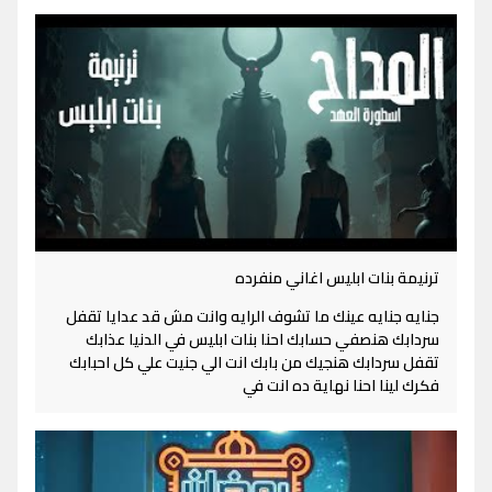
ترنيمة بنات ابليس اغاني منفرده
جنايه جنايه عينك ما تشوف الرايه وانت مش قد عدايا تقفل
سردابك هنصفي حسابك احنا بنات ابليس في الدنيا عذابك
تقفل سردابك هنجيك من بابك انت الي جنيت علي كل احبابك
فكرك لينا احنا نهاية ده انت في