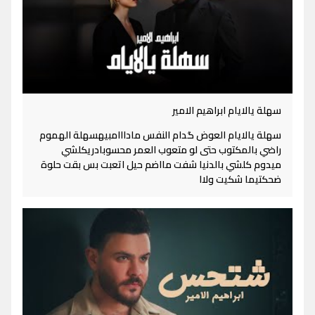
سهلة يالايام ابراهيم الامير
سهلة يالايام العوض گدام النفس مادااامبيهسهلة الهموم
راضي بالمكتوب حتى لو متعوب العمر محسوبادريكلشي
ميدوم كلشي بالدنيا شفت مااضم حيل اتعبت بس بقت حلوة
ضحكتيما شكيت ولاا