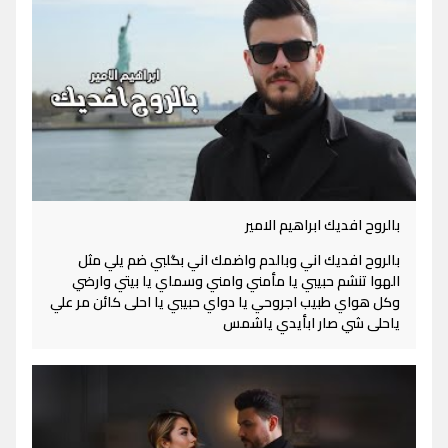
بالروح افديك ابراهيم الامير
بالروح افديك اني وبالدم واضمك اني بگلبي ضم يلي مثل
الهوا تنشم حبيبي يا مأمني وامني وسماي يا بيتي وارضي
وكل هواي طبيب اجروحي يا دواي حبيبي يا احلى كائن مر علي
ياحلى شي صار ابأيدي ياشمس