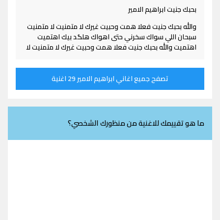
بحبك جنيت ابراهيم الامير
والله بحبك جنيت فعلا همت وحبيت غيرك لا متمنيت لا متمنيت
سبحان اللي سواك سخرني حتى اهواك هلگد بيك اهتميت
اهتميت والله بحبك جنيت فعلا همت وحبيت غيرك لا متمنيت لا
تصفح جميع اغاني ابراهيم الامير 29 اغنية
ما هو تقييمك للاغنية من منظورك الشخصي؟