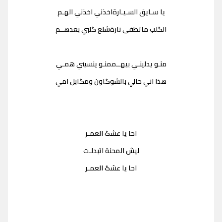
يا سـايق السـيـارةاخذني اخذني الهـم
الگلب ماتطفى نارةشلع گلبي بعدهــم
منـو يدلينـي بيهــممنـو ينسيني همـي
هذا اني حالي بالشوگاون ومگابل امي
احا يا عشگ العمـر
ليش المحنة اتبدلـت
احا يا عشگ العمـر