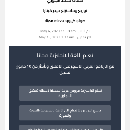
كلمات محمد الجبوري
توزيع وماسترنغ حيدر كيتارا
صولو كيبورد diyar mirza
تم النشر : May 4, 2023 11:58 am
اخر تعديل : May 15, 2023 2:37 am
تعلم اللغة الانجليزية مجانا
مع البرنامج العربي الاشهر على الاطلاق وبأكثر من 10 مليون
تحميل
تعلم الانجليزية بدروس عربية مبسطة تجعلك تعشق
الانجليزية
جميع الدروس لا تحتاج الى انترنت ومدعومة بالصوت
والصورة
كل درس فيه 5 اختبارات تفاعلية لتحسين اللفظ والنطق