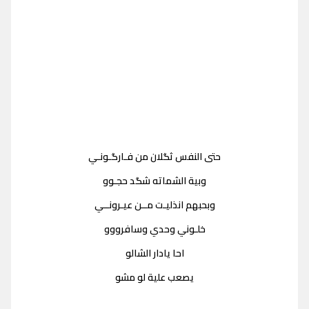
حتى النفس ثگلان من فـارگـونـي
وبية الشماته شگد حجـوو
وبحبهم انذليـت مــن عيـرونــي
خلـوني وحدي وسافرووو
احا يادار الشالو
يصعب علية لو مشو