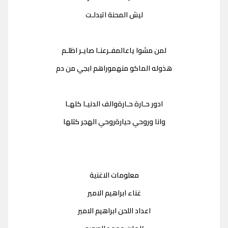
ليش المحنة اتبدلـت
لمن مشوا ياعالمفـرعنـا صايـر اظلـم
هذوله الماكو منهموراهم ابجي من دم
ادور حـارة حـارةوالف الدنيـا كلهـا
وانا وروحي حيارةروحي الهجر كتلها
معلومات الاغنية
غناء ابراهيم الامير
اعداد اللحن ابراهيم الامير