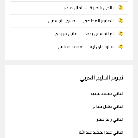
بالجي بالحرية
-
امال ماهر
الصقور المخلصين
-
حسين الجسمي
لم اتحسس يدها
-
غاني مهدي
قالوا عني ايه
-
محمد حماقي
نجوم الخليج العربي
اغاني محمد عبده
اغاني طلال مداح
اغاني رابح صقر
اغاني عبد المجيد عبد الله