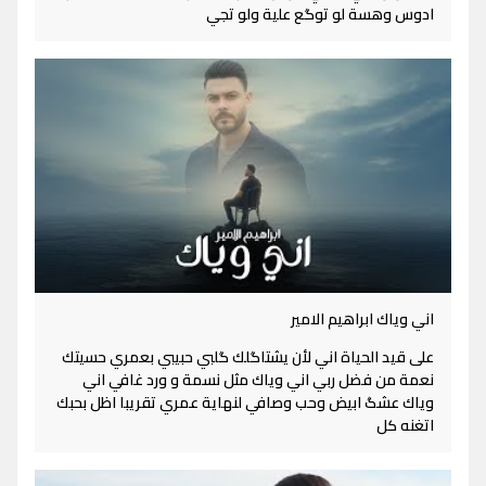
ادوس وهسة لو توگع علية ولو تجي
اني وياك ابراهيم الامير
على قيد الحياة اني لأن يشتاگلك گلبي حبيبي بعمري حسيتك
نعمة من فضل ربي اني وياك مثل نسمة و ورد غافي اني
وياك عشگ ابيض وحب وصافي لنهاية عمري تقريبا اظل بحبك
اتغنه كل