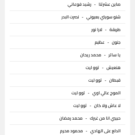
صاين عشرتنا
-
رشيد فوعاني
شنو سويتي بعيوني
-
نصرت البدر
طربقة
-
لارا نور
جنون
-
عظيم
يا ساتر
-
محمد ريحان
هنعيش
-
توو ليت
قبطان
-
توو ليت
الموج عالي اوي
-
توو ليت
لا عاش ولا كان
-
توو ليت
حبيبي انا من غيرك
-
محمد رمضان
الدلع على الهادي
-
محمود محرم