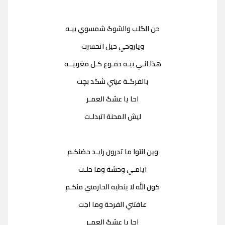
حن الگلب والشوگ شمسوي بيـه
وياروحي حيل اتحسرت
هذا انـي بيـه دمـوع كـل مغربيــه
بالفرگـة عيني شگد بچت
احا يا عشگ العمـر
ليش المحنة اتبدلـت
وين انتوا ما تدرون رايـد حضنكـم
ايامـي وحشة وما حلـت
كون الله لا ينطيه الحارمني منكـم
عافتني الفرحة وما اجت
احا يا عشگ العمـر