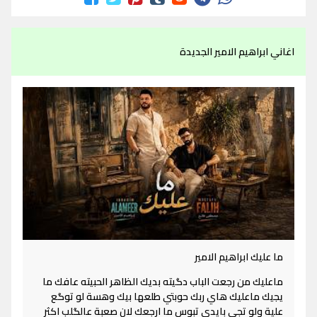
اغاني ابراهيم الامير الجديدة
ما عليك ابراهيم الامير
ماعليك من رجعت الباب دگيته بديك الظاهر الحبيته عافك ما
يجيك ماعليك هاي ربك حوبتي طلعها بيك وهسة لو توگع
علية ولو تجي بايدي تبوس ما ارجعك لان صعبة عالگلب اكثر