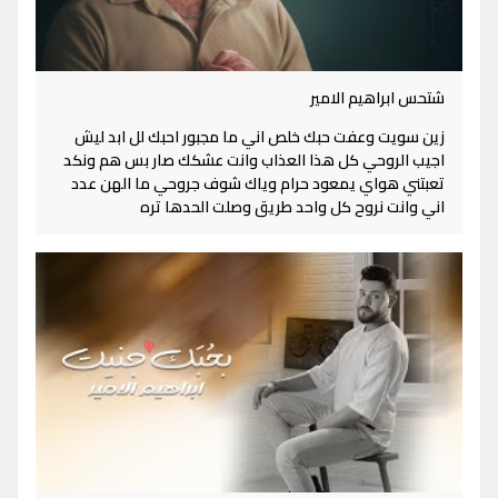
شتحس ابراهيم الامير
زين سويت وعفت حبك خلص اني ما مجبور احبك لل ابد ليش
اجيب الروحي كل هذا العذاب وانت عشكك صار بس هم ونكد
تعبتني هواي يمعود حرام وياك شوف جروحي ما الهن عدد
اني وانت نروح كل واحد طريق وصلت الحدها تره