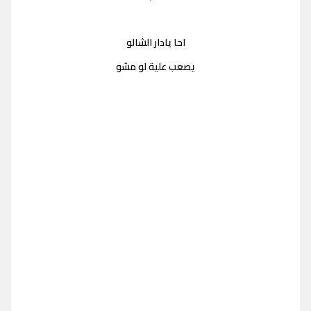
احا يادار الشالو
يصعب علية لو مشو