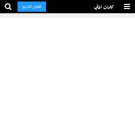
كلمات اغاني
القران الكريم