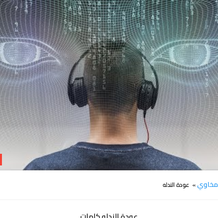
كلمات اغنية عودة الندله مخاوي
خاوي
» عودة الندله
عودة الندله كلمات