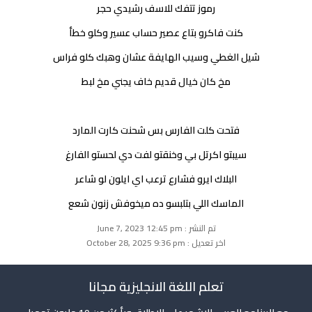
رموز تتفك للاسف رشيدي حجر
كنت فاكرو بتاع عصير حساب عسير وكلو خطأ
شيل الغطي وسيب الهايفة عشان وهبك كلو فراس
مخ كان خيال قديم خاف يجني مخ لبط
فتحت كلت الفارس بس شحنت كارت المارد
سيبتو اكرتل بي وخنقتو لفت دي لحستو الفارغ
البلاك ايرو فشارع ترعب اي ايلون لو شاعر
الماسك اللي بتلبسو ده ميخوفش زنون شعع
تم النشر : June 7, 2023 12:45 pm
اخر تعديل : October 28, 2025 9:36 pm
تعلم اللغة الانجليزية مجانا