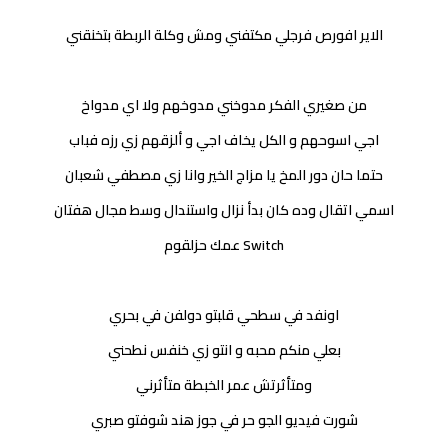
الاير افورص فرجلي مكتفني ومش وكلة الربطة بتخنقني
من صغيري الفكر مدوخني مدوخهم ولا اي مدواخ
اجي اسوحهم و الكل يخاف اجي و ألزقهم زي رزه فباب
حتما حان دور المخ يا مزاج الخير وانا زي مصطفي شعبان
اسمي اتقال وده كان بدأ نزال واستندال وسط مجال هفتان
Switch عمك حزلقوم
اونفد في سطحي قلبتو دولفن في بحري
بعلي منكم محبه و انتو زي خنفس نطحني
ومتأثرتش عمر الخبطة متأثرني
شورت فيديو الجو حر في جوز هند شوفتو صبري