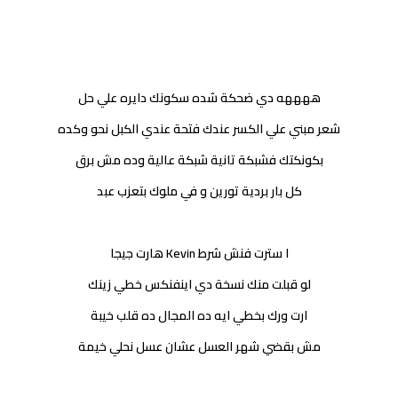
ههههه دي ضحكة شده سكونك دايره علي حل
شعر مبني علي الكسر عندك فتحة عندي الكبل نحو وكده
بكونكتك فشبكة تانية شبكة عالية وده مش برق
كل بار بردية تورين و في ملوك بتعزب عبد
ا سترت فنش شرط Kevin هارت جيجا
لو قبلت منك نسخة دي اينفنكس خطي زينك
ارت ورك بخطي ايه ده المجال ده قلب خيبة
مش بقضي شهر العسل عشان عسل نحلي خيمة