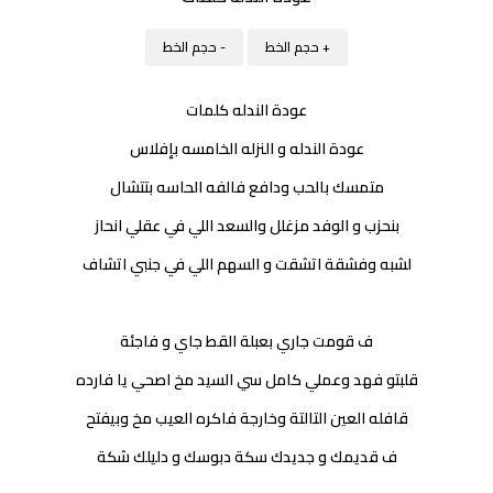
+ حجم الخط
- حجم الخط
عودة الندله كلمات
عودة الندله و النزله الخامسه بإفلاس
متمسك بالحب ودافع فالفه الحاسه بتتشال
بنحزب و الوفد مزغلل والسعد اللي في عقلي انحاز
لشبه وفشقة اتشقت و السهم اللي في جنبي اتشاف
ف قومت جاري بعبلة القط جاي و فاجئة
قلبتو فهد وعملي كامل سي السيد مخ اصحي يا فارده
قافله العين التالتة وخارجة فاكره العيب مخ وبيفتح
ف قديمك و جديدك سكة دبوسك و دليلك شكة