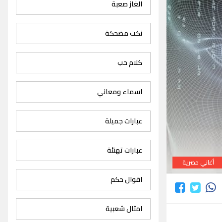
الغاز صعبة
نكت مضحكة
كلام حب
اسماء ومعاني
عبارات جميلة
عبارات تهنئة
أغاني مصرية
اقوال حكم
امثال شعبية