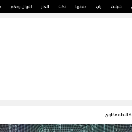
شيلات
راب
دندنها
نكت
الغاز
اقوال وحكم
د
ة الندله مخاوي