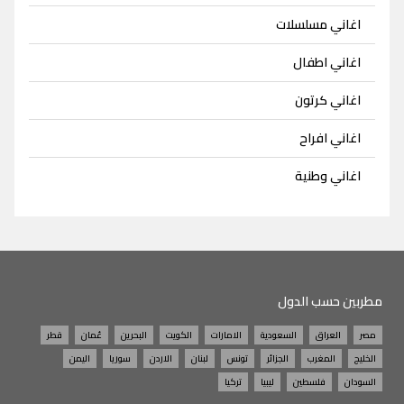
اغاني مسلسلات
اغاني اطفال
اغاني كرتون
اغاني افراح
اغاني وطنية
مطربين حسب الدول
مصر
العراق
السعودية
الامارات
الكويت
البحرين
عُمان
قطر
الخليج
المغرب
الجزائر
تونس
لبنان
الاردن
سوريا
اليمن
السودان
فلسطين
ليبيا
تركيا