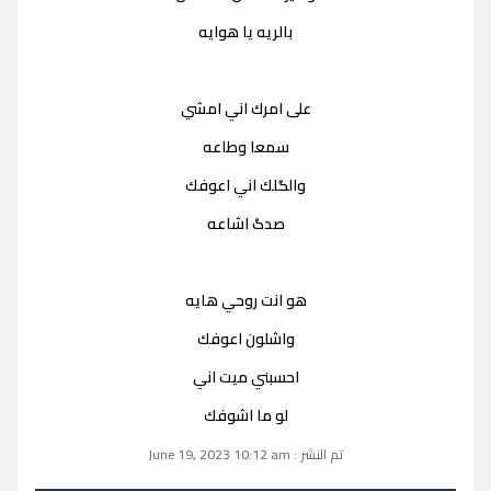
بالريه يا هوايه
على امرك اني امشي
سمعا وطاعه
والگلك اني اعوفك
صدگ اشاعه
هو انت روحي هايه
واشلون اعوفك
احسبني ميت اني
لو ما اشوفك
تم النشر : June 19, 2023 10:12 am