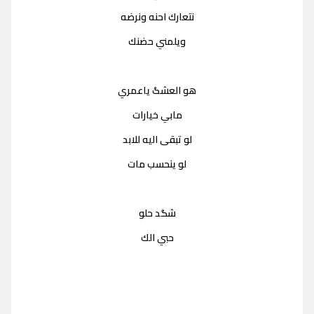
نتعارك احنه ونرضه
ويلمني حضنك
هو العشگ ياعمري
مابي خيارات
لو تبقى اليه للابد
لو ينحسب مات
شگد حلو
حبي الك