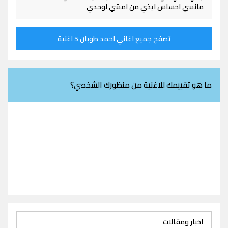
مانسي احساس ايذي من امشي لوحدي
تصفح جميع اغاني احمد طوبان 5 اغنية
ما هو تقييمك للاغنية من منظورك الشخصي؟
اخبار ومقالات