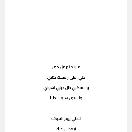
ماريد تهمل حبي
خلي اعلى راســك گلبي
واعشگني ظل حبني اهواي
ونسيني هاي الدنيا
لتخلي يوم الفرگة
تبعدني عنك