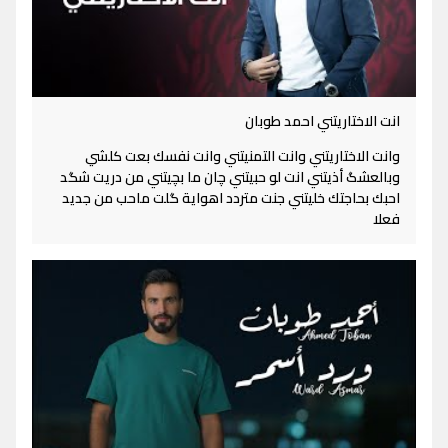
انت الاختاريتني احمد طوبان
وانت الاختاريتني وانت التمنيتني وانت نفسك بعت كلشي
وبالعشگ أذيتني انت لو حبيتني چان ما بچيتني من دريت شگد
احبك بحاجتك خليتني جنت متردد اهواية گلت ماحب من جديد
فعلا