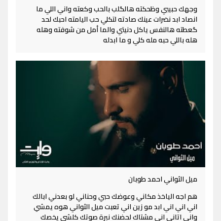
وجهك حبيبي وظحكته هالگلب بالحب وكعته واني اللي ما
انصاد ابد نضرات عينك صادته لتكلي حب اليامته احبك لحد
گعطته هالنفس ياكل دنيتي والما أمل من شوفته وهله
هله باللي حبه مله كلي و ما ابدله
ميل الثواني احمد طوبان
هم اجه الياخذ مكاني وعوضك حبي وحناني لو بعدني ابالك
اني اني اني ابد مو زين اني تعبت ميل الثواني هوه يمشي
واني اتاني اني مشتاك لحضنك نبرة صوتك كلشي يخصك