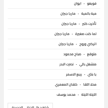
فويغو
-
ايوان
مية بالمية
-
ماريا جبران
تأخرت كتير
-
ماريا جبران
لما كنت صغيرة
-
ماريا جبران
اتركني وروح
-
ماريا جبران
متوقع
-
صباح محمود
منشغل بالي
-
نصرت البدر
يا بنتي
-
ربيع الاسمر
محلا اللقا
-
خلفان المعمري
الليلة الليلة
-
محمد يوسف
شاهد كل الاغاني الجديدة