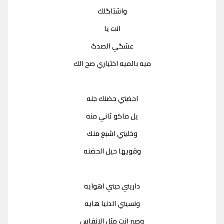
واشتاگلك
انت يا
عشگي الصدگ
ميه بالميه اختياري صح الك
احضني حضنك جنه
يل ماكو ثاني منه
وخليني اشبع منك
وقويها حيل الحضنه
داريني حبني اهوايه
ونسيني الدنيا هايه
وصير انت مثل الانفاس