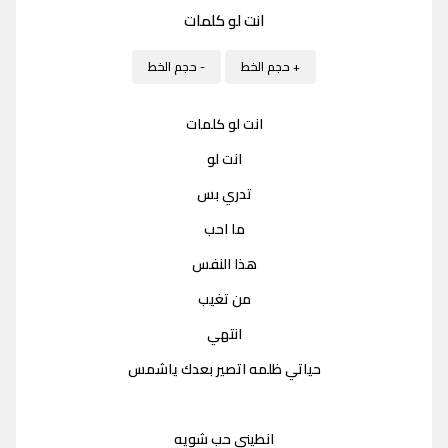
انت لو كلمات
+ حجم الخط
- حجم الخط
انت لو كلمات
انت لو
تدري بس
ما احب
هذا النفس
من تغيب
انتهي
حياتي ظلمه اتصير بعدك ياشمس
انطيني حب شويه