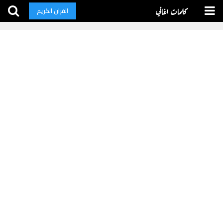
كلمات اغاني
القران الكريم