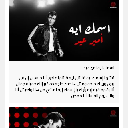
اسمك ايه امير عيد
قلتلها إسمك إيه قالتلي ليه قلتلها عادي أنا حاسس إن في
بيني وبينك حاجه ومش هنخسر حاجه ده غير إنك جميله جمال
أنا بفهم فيه إيه رأيك يا إسمك إيه نمشي من هنا ونعيش أنا
وانت يوم لنفسنا أنا ممكن