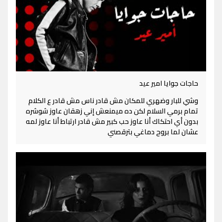
حاجات جوايا امير عيد
وشي للبار وضهري للمكان مش قادر ناس مش قادر ع الكلام
تمام برمي السلام لكن ده ميمنعش إني زهقان عاوز شوشره
بدون أي احتكاك أنا عاوز حب كبير مش قادر ارتباط أنا عاوز لمه
عشان لما بروح دماغي بترقصني