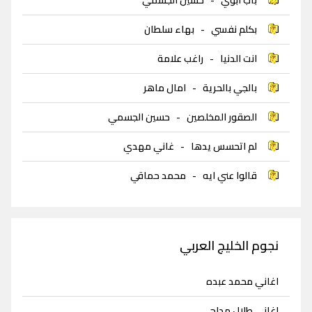
بكلم نفسي
-
بهاء سلطان
انت الدنيا
-
راغب علامة
بالجي بالحرية
-
امال ماهر
الصقور المخلصين
-
حسين الجسمي
لم اتحسس يدها
-
غاني مهدي
قالوا عني ايه
-
محمد حماقي
نجوم الخليج العربي
اغاني محمد عبده
اغاني طلال مداح