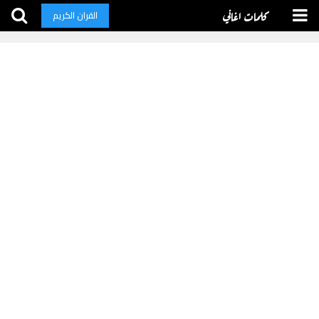
كلمات اغاني
القران الكريم