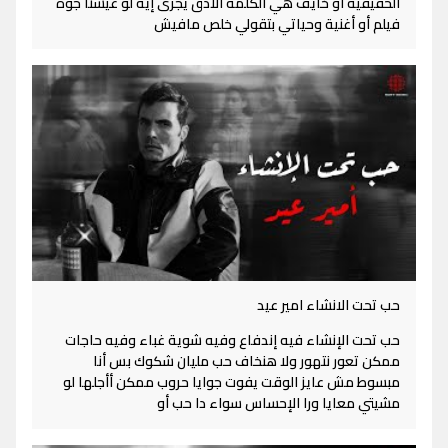
الحقيقية أو خايف هي الكلمة الأدق يجرى إيه لو عيشنا جوة
فيلم أو أغنية وحياتي بتقولي خلص مافيش
حب تحت الانشاء امير عيد
حب تحت الإنشاء فيه إندفاع وفيه شوية غباء وفيه حاجات
ممكن تعور نتهور ولا هنخاف حب مليان شكوك بس أنا
مبسوط مش عايز الوقت يفوت جوايا حروب ممكن أأجلها لو
مشيتي معايا ورا الإحساس سواء دا حب أو