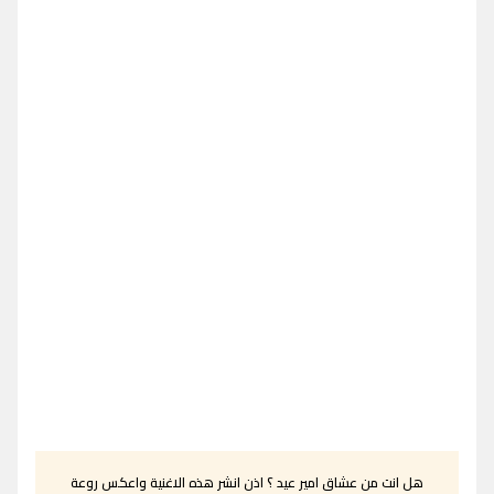
هل انت من عشاق امير عيد ؟ اذن انشر هذه الاغنية واعكس روعة