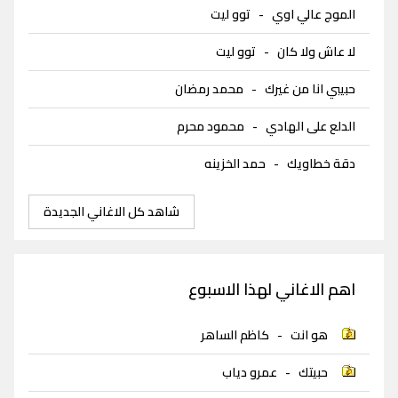
الموج عالي اوي
-
توو ليت
لا عاش ولا كان
-
توو ليت
حبيبي انا من غيرك
-
محمد رمضان
الدلع على الهادي
-
محمود محرم
دقة خطاويك
-
حمد الخزينه
شاهد كل الاغاني الجديدة
اهم الاغاني لهذا الاسبوع
هو انت
-
كاظم الساهر
حبيتك
-
عمرو دياب