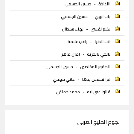
اللذاذة
-
حسين الجسمي
باب ابوي
-
حسين الجسمي
بكلم نفسي
-
بهاء سلطان
انت الدنيا
-
راغب علامة
بالجي بالحرية
-
امال ماهر
الصقور المخلصين
-
حسين الجسمي
لم اتحسس يدها
-
غاني مهدي
قالوا عني ايه
-
محمد حماقي
نجوم الخليج العربي