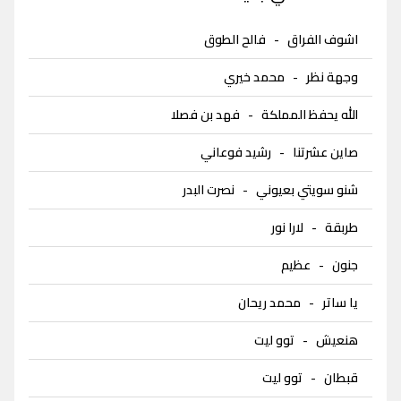
اشوف الفراق
-
فالح الطوق
وجهة نظر
-
محمد خيري
الله يحفظ المملكة
-
فهد بن فصلا
صاين عشرتنا
-
رشيد فوعاني
شنو سويتي بعيوني
-
نصرت البدر
طربقة
-
لارا نور
جنون
-
عظيم
يا ساتر
-
محمد ريحان
هنعيش
-
توو ليت
قبطان
-
توو ليت