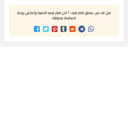
هل انت من عشاق ناصر نايف ؟ اذن انشر هذه الاغنية واعكس روعة
احساسك وذوقك