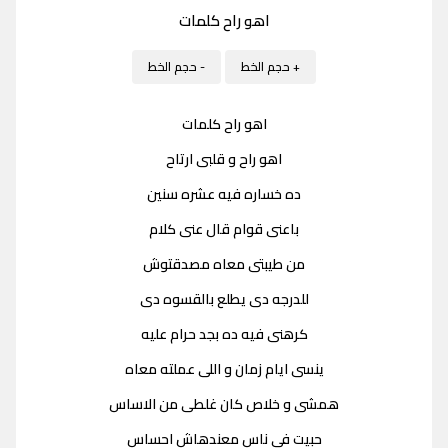
اهو راح كلمات
+ حجم الخط
- حجم الخط
اهو راح كلمات
اهو راح و قلبى ارتاح
ده خساره فيه عشره سنين
باعنى قوام قال عنى كلام
من طيبتى معاه مصدقتوش
للدرجه دى يطلع بالقسوه دى
كرهنى فيه ده بجد حرام عليه
ينسى ايام زمان و اللى عملته معاه
همشى و خلاص كان غلطى من الاساس
حبيت فى ناس معندهاش احساس