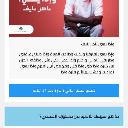
واذا يعني ناصر نايف
وإذا يعني تفارقنا وبكيت وطاحت العبرة واذا دنياي عافتني
وطريقي تاه بي واظلم واذا كمي بكى مثلي وخنقني الحزن
من كبره واذا حتى واذا قلي وفهمني أبي افهم واذا يعني
تماديت وعشت بهالألم فترة واذا
تصفح جميع اغاني ناصر نايف 21 اغنية
ما هو تقييمك للاغنية من منظورك الشخصي؟