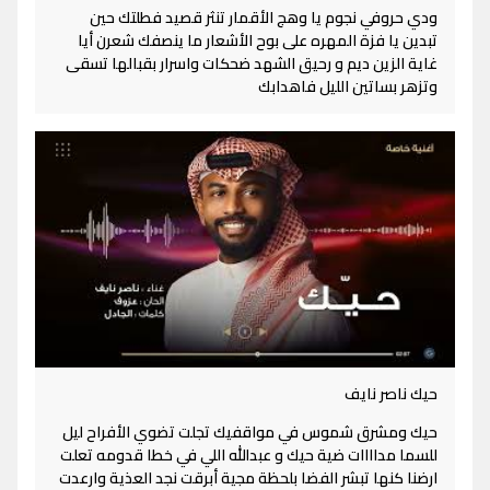
ودي حروفي نجوم يا وهج الأقمار تنثر قصيد فطلتك حين
تبدين يا فزة المهره على بوح الأشعار ما ينصفك شعرن أيا
غاية الزين ديم و رحيق الشهد ضحكات واسرار بقبالها تسقى
وتزهر بساتين الليل فاهدابك
حيك ناصر نايف
حيك ومشرق شموس في مواقفيك تجلت تضوي الأفراح ليل
للسما مداااات ضية حيك و عبدالله اللي في خطا قدومه تعلت
ارضنا كنها تبشر الفضا بلحظة مجية أبرقت نجد العذية وارعدت