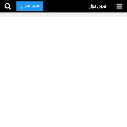
كلمات اغاني
القران الكريم