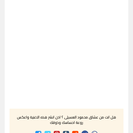
هل انت من عشاق محمود العسيلى ؟ اذن انشر هذه الاغنية واعكس
روعة احساسك وذوقك