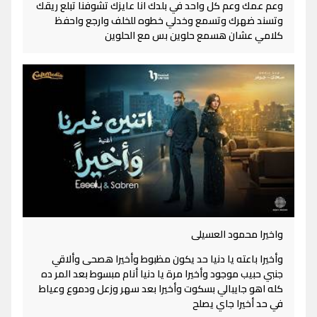
وعم عمك وعم كل واحد في بلدك انا عايزك تشوفنا تبلع ريقك
وتسند ضهرك وتسمع وخدلي خطوه للخلف وارجع واحفظ
كلامي عشان هسمع حلوين بس مع الحلوين
واخيرا محمود العسيلى
وأخيرا باعته يا دنيا حد يكون مظبوط وأخيرا هصحى وألاقي
جنبي حبيب موجود وأخيرا مرة يا دنيا أنام مبسوط بعد المر ده
كله اهو جايبالي بسكوت وأخيرا بعد سهر وزعل ودموع وعياط
في حد أخيرا جاي يصلح