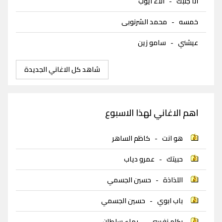
انا جنبك
-
الاء ايوب
خمسه
-
محمد الشرنوبى
عيشني
-
سامو زين
شاهد كل الاغاني الجديدة
اهم الاغاني لهذا الاسبوع
هو انت
-
كاظم الساهر
حبيتك
-
عمرو دياب
اللذاذة
-
حسين الجسمي
باب ابوي
-
حسين الجسمي
بكلم نفسي
-
بهاء سلطان