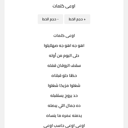
اوعى كلمات
+ حجم الخط
- حجم الخط
اوعى كلمات
اهو جه اهو جه صهلليلوا
حلى اليوم من أوله
سقف الروقان قفله
حظنا حلو قبلناه
شغلوا مزيكا شغلوا
حد يروح يستقبله
ده جمال اللي يبصله
يدمنه عمره ما ينساه
اوعى اوعى حاسب اوعى