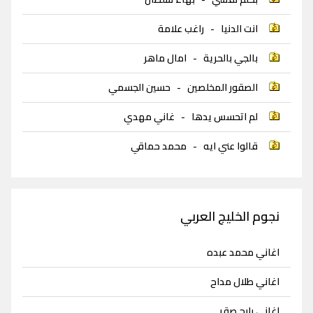
انت الدنيا
-
راغب علامة
بالجي بالحرية
-
امال ماهر
الصقور المخلصين
-
حسين الجسمي
لم اتحسس يدها
-
غاني مهدي
قالوا عني ايه
-
محمد حماقي
نجوم الخليج العربي
اغاني محمد عبده
اغاني طلال مداح
اغاني رابح صقر