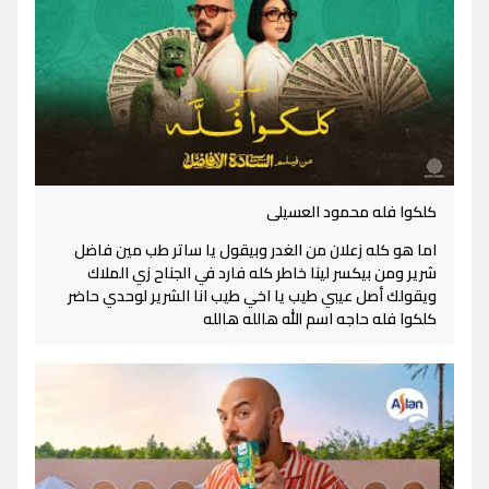
كلكوا فله محمود العسيلى
اما هو كله زعلان من الغدر وبيقول يا ساتر طب مين فاضل
شرير ومن بيكسر لينا خاطر كله فارد في الجناح زي الملاك
ويقولك أصل عيبي طيب يا اخي طيب انا الشرير لوحدي حاضر
كلكوا فله حاجه اسم الله هالله هالله