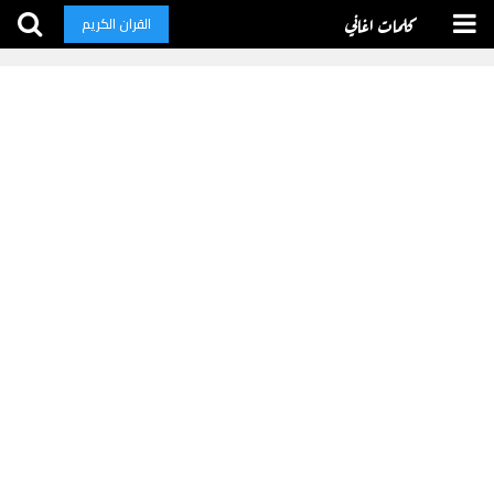
كلمات اغاني
القران الكريم