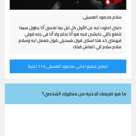
سلام محمود العسيلى
دنيتي احلوت ليه عن الأول كل ليل بينا نفسي أنا يطول سيبنا
نتمتع باللي عايشين فيه هو أنا بحلم ولا أنا في جنه قولي
فهمني خد هنا استنى قول بتسحرلي قول بتعمل ايه وسلام
سلام سلام للي اتعاش قبلك
تصفح جميع اغاني محمود العسيلى 113 اغنية
ما هو تقييمك للاغنية من منظورك الشخصي؟