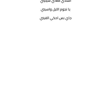
أسندي معاي شيليني
يا نجوم الليل واسيني
جاي بس احكي الفيني