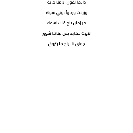
دايما نقول ايامنا جاية
وزرعت ورد وأدوني شوك
مر زمان ياخ فات نسوك
انتهت حكاية بس بيناتنا شوق
جواي نار ياخ ما بتروق