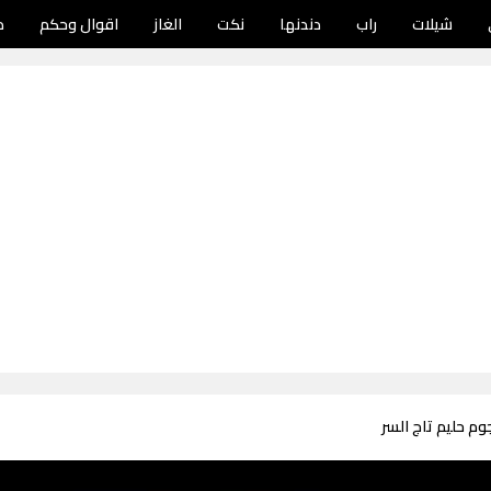
شيلات
راب
دندنها
نكت
الغاز
اقوال وحكم
د
وم حليم تاج السر