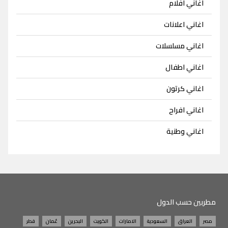
اغاني افلام
اغاني اعلانات
اغاني مسلسلات
اغاني اطفال
اغاني كرتون
اغاني افراح
اغاني وطنية
مطربين حسب الدول
مصر
العراق
السعودية
الامارات
الكويت
البحرين
عُمان
قطر