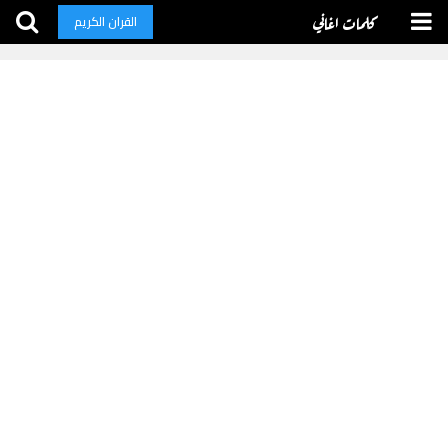
كلمات اغاني
القران الكريم