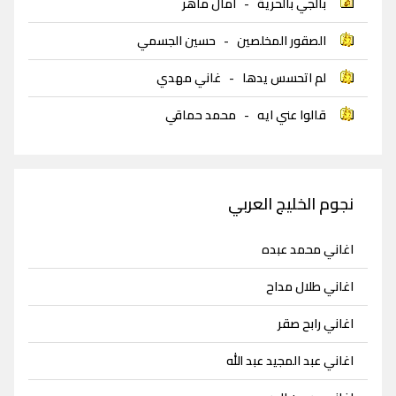
بالجي بالحرية
-
امال ماهر
الصقور المخلصين
-
حسين الجسمي
لم اتحسس يدها
-
غاني مهدي
قالوا عني ايه
-
محمد حماقي
نجوم الخليج العربي
اغاني محمد عبده
اغاني طلال مداح
اغاني رابح صقر
اغاني عبد المجيد عبد الله