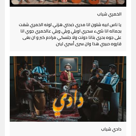
الخمري شياب
يا ناس ابيه شلون انا مدري ذبحني هزني لونه الخمري شفت
بجماله انا شيء سحري اويلي ويلي ويلي عالخمري جوي انا
على جوه بحري بنانا دونت ولا جتسكي مرادم كبر و ان بغى
قاروه حبيبي هذا وان سرى أسري لينن
دادي شياب