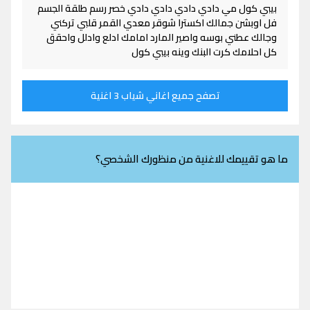
بيبي كول مي دادي دادي دادي دادي خصر رسم طلقة الجسم
فل اوبشن جمالك اكسترا شوقر معدي القمر قلبي تركني
وجالك عطني بوسه واصير المارد امامك ادلع وادلل واحقق
كل احلامك كرت البنك وينه بيبي كول
تصفح جميع اغاني شياب 3 اغنية
ما هو تقييمك للاغنية من منظورك الشخصي؟