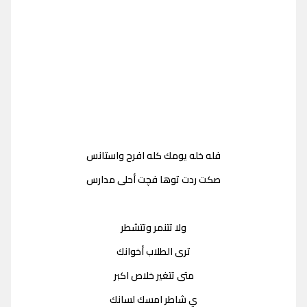
فله خله يومك كله افرح واستانس
صكت ردت توها فچت أحلى مدارس
ولا تتنمر وتتشطر
ترى الطلاب أخوانك
متى تتغير خلاص اكبر
ي شاطر امسك لسانك