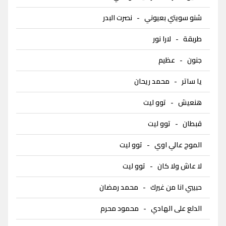
شنو سويتي بعيوني
-
نصرت البدر
طربقة
-
لارا نور
جنون
-
عظيم
يا ساتر
-
محمد ريحان
هنعيش
-
توو ليت
قبطان
-
توو ليت
الموج عالي اوي
-
توو ليت
لا عاش ولا كان
-
توو ليت
حبيبي انا من غيرك
-
محمد رمضان
الدلع على الهادي
-
محمود محرم