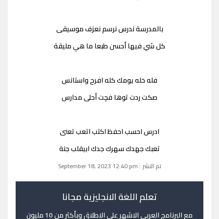
بالمدرسة ندرس نرسم نعزف موسيقى
كل شي فيها أحسن طبعا ما هي مليقة
فله خله يومك كله افرح واستانس
صكت ردت توها فچت أحلى مدارس
ادرس احسب احفظ اكتب اتعب تعنى
تعبك جهدك سهرك جدك ابيقلب جنة
تم النشر : September 18, 2023 12:40 pm
تعلم اللغة الانجليزية مجانا
مع البرنامج العربي الاشهر على الاطلاق وبأكثر من 10 مليون