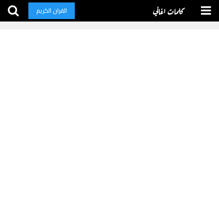
كلمات اغاني
القران الكريم