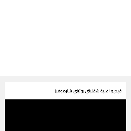
فيديو اغنية شقلبتي روتيني شارموفرز