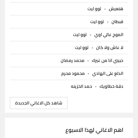
هنعيش
-
توو ليت
قبطان
-
توو ليت
الموج عالي اوي
-
توو ليت
لا عاش ولا كان
-
توو ليت
حبيبي انا من غيرك
-
محمد رمضان
الدلع على الهادي
-
محمود محرم
دقة خطاويك
-
حمد الخزينه
شاهد كل الاغاني الجديدة
اهم الاغاني لهذا الاسبوع