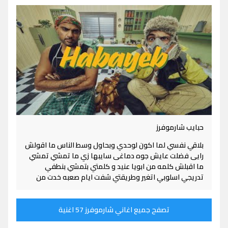
حبايب شارموفرز
بلاقي نفسي لما اكون لوحدي وبحاول وسط الناس ما اقولش
رایی فضلت عايش جوه دماغی سايبها زي ما تمشي تمشي
ما اقبلش كلمه من ابويا عنيد و كلمتي بتمشي بنطفي
تدريجي اسلوبي اتغير وطريقتي شفت ایام صعبه خدت من
تصفح جميع اغاني شارموفرز 57 اغنية