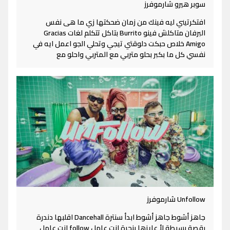
سوبر هيرو شارموفرز
افتكرتيني ليه فينك من زمان ضحكتها زي ما هى نفس
البرفان متاكلش فينو Burrito بتاكل تتكلم لغات Gracias
Amigo خلاص حبكت دلوقتي تيجي وتحلي الجو اعمل ايه في
نفسي كل ما بكبر بحلو متربي مع المتربي واحلو مع
Unfollow شارموفرز
جاهز أشوط جاهز أشوط ابدأ سنترة Dancehall اقلبها دندرة
رقصة بسيطة لأ عايزها بنجرة انت عامل follow انت عامل