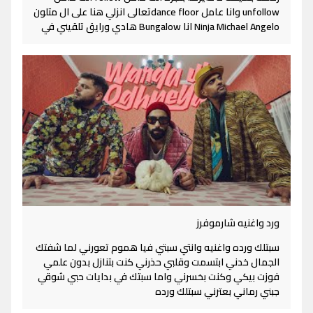
unfollow وانا عامل dance floorتعالى انزلي هنا على ال متلون
Ninja Michael Angelo انا Bungalow هادي ورايق تلقيني في
ورد واغنيه شارموفرز
سبتلك ورده واغنيه وانتي سبتي فيا هموم تعورني لما شفتك
الجمال خدني ابتسمت وقلبي حذرني كنت بتنازل بدون علمي
فوزت بيكي وكنت بخسرني واما سبتك في بدايات حبي شوقي
جبني رماني بعترني سبتلك ورده