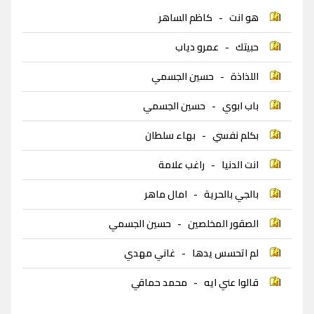
هو انت
-
كاظم الساهر
حبيتك
-
عمرو دياب
اللذاذة
-
حسين الجسمي
باب ابوي
-
حسين الجسمي
بكلم نفسي
-
بهاء سلطان
انت الدنيا
-
راغب علامة
بالجي بالحرية
-
امال ماهر
الصقور المخلصين
-
حسين الجسمي
لم اتحسس يدها
-
غاني مهدي
قالوا عني ايه
-
محمد حماقي