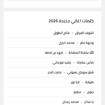
كلمات اغاني جديدة 2026
اشوف الفراق
-
فالح الطوق
وجهة نظر
-
محمد خيري
الله يحفظ المملكة
-
فهد بن فصلا
صاين عشرتنا
-
رشيد فوعاني
شنو سويتي بعيوني
-
نصرت البدر
طربقة
-
لارا نور
جنون
-
عظيم
يا ساتر
-
محمد ريحان