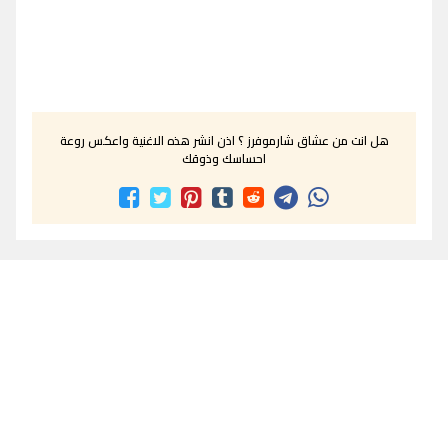
هل انت من عشاق شارموفرز ؟ اذن انشر هذه الاغنية واعكس روعة
احساسك وذوقك