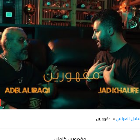
كلمات اغنية مقهورين عادل العراقي وجاد خليفة
ادل العراقي
» مقهورين
مقهورين كلمات