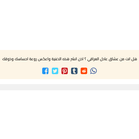
هل انت من عشاق عادل العراقي ؟ اذن انشر هذه الاغنية واعكس روعة احساسك وذوقك