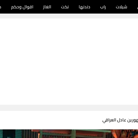
شيلات
راب
دندنها
نكت
الغاز
اقوال وحكم
د
ورين عادل العراقي