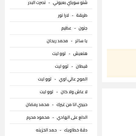
شنو سويتي بعيوني
-
نصرت البدر
طربقة
-
لارا نور
جنون
-
عظيم
يا ساتر
-
محمد ريحان
هنعيش
-
توو ليت
قبطان
-
توو ليت
الموج عالي اوي
-
توو ليت
لا عاش ولا كان
-
توو ليت
حبيبي انا من غيرك
-
محمد رمضان
الدلع على الهادي
-
محمود محرم
دقة خطاويك
-
حمد الخزينه