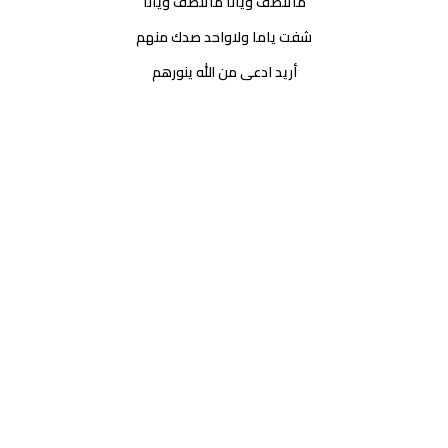
ماتنصف ويانا ماتنصف ويانا
شفت ياما ولاواحد صدك منهم
أريد ادعى من الله ينورهم