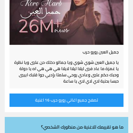
جميل العين رورو حرب
يا جميل العين شوي شوي ويا جمالو دخلك حن عليي ويا نظرة
يا غمزة ما عاد فيي ليلاا ليلاا لايلاا هي هي هي اه يا دولة
وحبك حكم عليي وعادي روحي سلمتا بإديي جوا قلبك ايييي
حبسا بحنية لاي لاي لاي يا ساعة
تصفح جميع اغاني رورو حرب 16 اغنية
ما هو تقييمك للاغنية من منظورك الشخصي؟