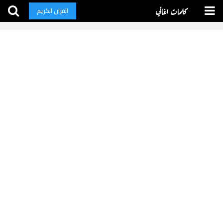
كلمات اغاني
القران الكريم