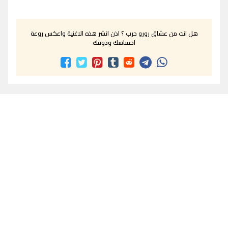
هل انت من عشاق رورو حرب ؟ اذن انشر هذه الاغنية واعكس روعة
احساسك وذوقك