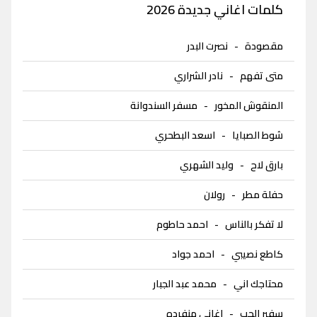
كلمات اغاني جديدة 2026
مقصودة
-
نصرت البدر
متى تفهم
-
نادر الشراري
المنقوش المخور
-
مسفر السندوانة
شوط الصبايا
-
اسعد البطحري
بارق لاح
-
وليد الشهري
حفلة مطر
-
رولان
لا تفكر بالناس
-
احمد حاطوم
كاطع نصيبي
-
احمد جواد
محتاجك اني
-
محمد عبد الجبار
سفير الحب
-
اغاني منفرده