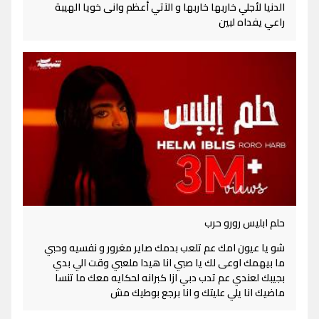
الدنيا لأجلي خاربها خاربها و الآتي أعظم وانى خويا الهيبة
راعي يفداه لبين
حلم ابليس رورو حرب
شو يا عيون امك عم تلعب بدمك صاير مغرور و نفسيه وحبي
ما بيهمك اوعى لك يا صبي انا هيدا ملعبي وقت الي بدي
بجيبك لعندي عم تدب دبي ازا كبرانه لحكايه معك ما تنسا
ماضيك انا يلي عليتك و انا برجع بوطيك مش