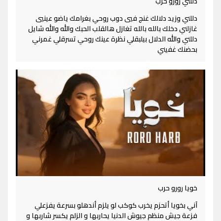
دللني رورو حرب
دللني وزيد دلالك غنج فيي دوب روحي بغرامك ياضو عينيي
غازلني دخلك بالله بالله تغازل هالقلب الحبك والله والله شايل
دللني والله الدلال بيلبقلي نظرة عينك روحي تسرقلي غمرني
بحضنك غفيني
خويا رورو حرب
آني بخويا أتحزم يخرب كوكب لو يلزم أندهلو بسرعة يفزعلي
فزعة جيش منظم جيوش الدنيا يحاربها و الزلم يكسر شاربها و