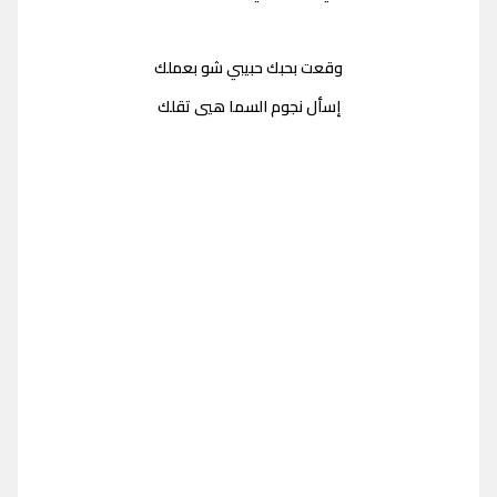
وقعت بحبك حبيبي شو بعملك
إسأل نجوم السما هيي تقلك