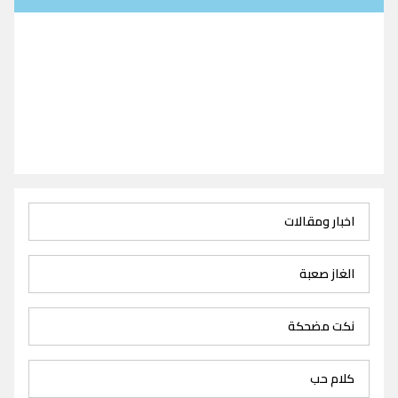
اخبار ومقالات
الغاز صعبة
نكت مضحكة
كلام حب