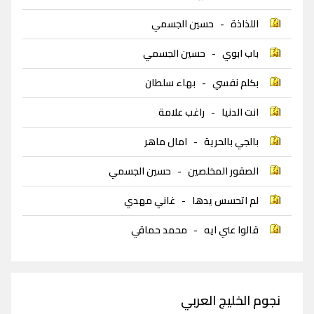
اللذاذة
-
حسين الجسمي
باب ابوي
-
حسين الجسمي
بكلم نفسي
-
بهاء سلطان
انت الدنيا
-
راغب علامة
بالجي بالحرية
-
امال ماهر
الصقور المخلصين
-
حسين الجسمي
لم اتحسس يدها
-
غاني مهدي
قالوا عني ايه
-
محمد حماقي
نجوم الخليج العربي