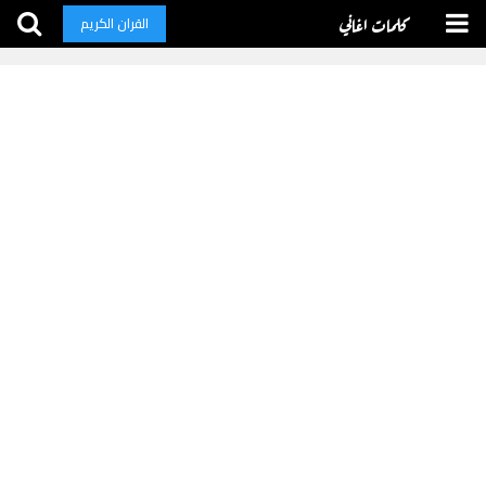
كلمات اغاني
القران الكريم