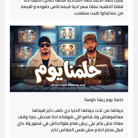
يقرب بطلنا الحنيه بطلنا المداديه شطبنا خلاص الطيبه احنا
قفلنا الحنفيه عملنا سعر ادينا قيمه لناس حقوده و لقيمه
من عمايلكوا بقيت بستعجب
حلمنا يوم ريشا كوستا
جيبناها من تحت جيبناها الدنيا دي كعب داير لفيناها
معاشوهاش ولا شافو اللي شوفناه احنا محدش غيرنا وقف
معانا مش بنام علي ريش نعام متوالدناش في قصور ولا حتي
فيلل بنحلم احلام مش نفس المقاس اكبر