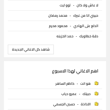
لا عاش ولا كان
-
توو ليت
حبيبي انا من غيرك
-
محمد رمضان
الدلع على الهادي
-
محمود محرم
دقة خطاويك
-
حمد الخزينه
شاهد كل الاغاني الجديدة
اهم الاغاني لهذا الاسبوع
هو انت
-
كاظم الساهر
حبيتك
-
عمرو دياب
اللذاذة
-
حسين الجسمي