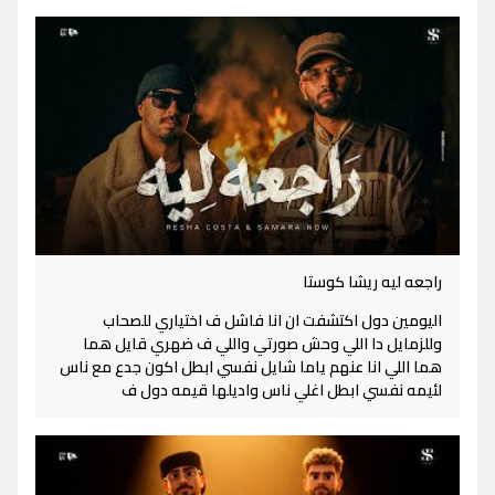
راجعه ليه ريشا كوستا
اليومين دول اكتشفت ان انا فاشل ف اختياري للصحاب
وللزمايل دا اللي وحش صورتي واللي ف ضهري قايل هما
هما اللي انا عنهم ياما شايل نفسي ابطل اكون جدع مع ناس
لئيمه نفسي ابطل اغلي ناس واديلها قيمه دول ف