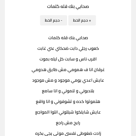
صحابي بنك قله كلمات
+ حجم الخط
- حجم الخط
صحابي بنك قله كلمات
كعوب رجلي دابت ضحكتي عني غابت
اقرب ناس و سابت كل ليله بموت
غرقان انا ف همومي مش طايق هدومي
عايش اعدي يومي موجود و مش موجود
بتندبوني و تنموني و انا سامع
هتموتوا كده و تشوفوني و انا واقع
عايش شايلكوا شيلتوني انتوا المواجع
رايح مش راجع
زادت ضغوطي نفسي موتي يجي بكره