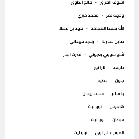
اشوف الفراق
-
فالح الطوق
وجهة نظر
-
محمد خيري
الله يحفظ المملكة
-
فهد بن فصلا
صاين عشرتنا
-
رشيد فوعاني
شنو سويتي بعيوني
-
نصرت البدر
طربقة
-
لارا نور
جنون
-
عظيم
يا ساتر
-
محمد ريحان
هنعيش
-
توو ليت
قبطان
-
توو ليت
الموج عالي اوي
-
توو ليت