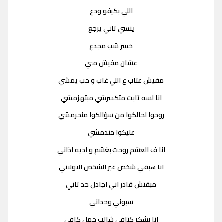
اللي بكيفو ودع
ينسي تاني يرجع
خسر شب مجدع
عشان مفيش مني
مفيش عتاب ع اللي غاب و حب يمشي
انا لسه ثابت متكسرشي مبتهزمشي
روحوا لحالكوا من سؤالكوا منحرمشي
عليكوا مندمشي
انا ف العشم روحت بغشم و اديه اذاني
انا هبقي شخص غير الشخص الاولاني
مبقتش قادر اني اجادل حد تاني
سبوني وحداني
انا بشكر كتافي شالت حمل كافي