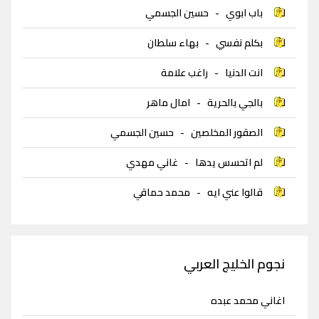
باب ابوي
-
حسين الجسمي
بكلم نفسي
-
بهاء سلطان
انت الدنيا
-
راغب علامة
بالجي بالحرية
-
امال ماهر
الصقور المخلصين
-
حسين الجسمي
لم اتحسس يدها
-
غاني مهدي
قالوا عني ايه
-
محمد حماقي
نجوم الخليج العربي
اغاني محمد عبده