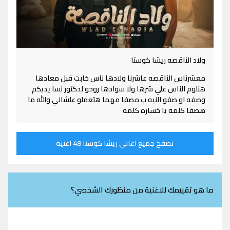
ولاد الناقصه ريشا كوستا
معشرناس الناقصه عاشرنا ولادها ناس خابت قبل معادها
هنلوم الناس علي شرها ولا سوادها روحو لدكتور نسا يديكم
وصفه او صفو النيه ب مصفا مهما هتعملو علشاني والله ما
هصفا كلمه يا خساره كلمه
تصفح جميع اغاني ريشا كوستا 48 اغنية
ما هو تقييمك للاغنية من منظورك الشخصي؟