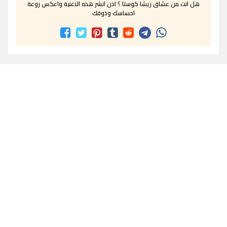
هل انت من عشاق ريشا كوستا ؟ اذن انشر هذه الاغنية واعكس روعة
احساسك وذوقك