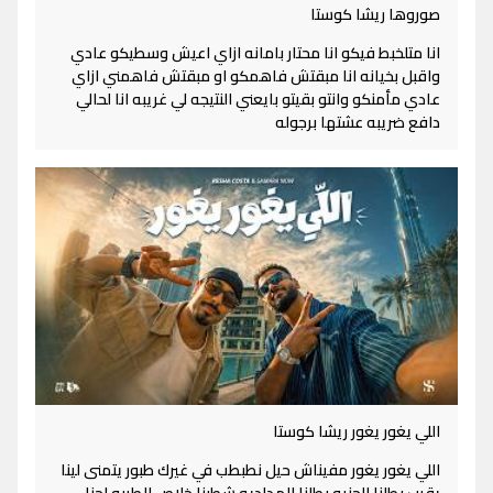
صوروها ريشا كوستا
انا متلخبط فيكو انا محتار بامانه ازاي اعيش وسطيكو عادي
واقبل بخيانه انا مبقتش فاهمكو او مبقتش فاهمني ازاي
عادي مأمنكو وانتو بقيتو بايعني النتيجه لي غريبه انا لحالي
دافع ضريبه عشتها برجوله
اللي يغور يغور ريشا كوستا
اللي يغور يغور مفيناش حيل نطبطب في غيرك طبور يتمنى لينا