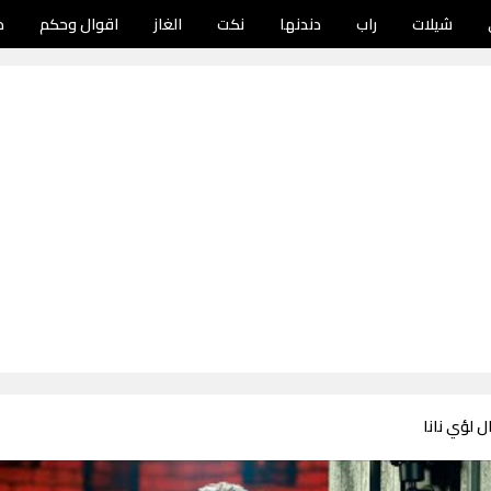
شيلات
راب
دندنها
نكت
الغاز
اقوال وحكم
د
ل لؤي نانا