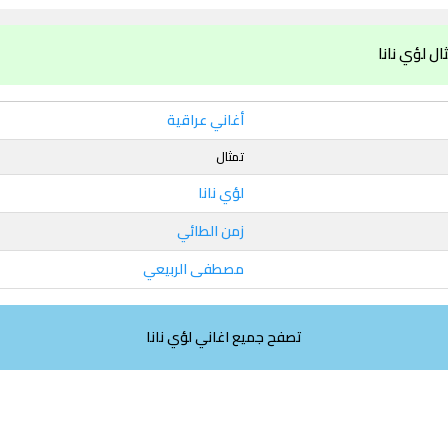
ل لؤي نانا
أغاني عراقية
تمثال
لؤي نانا
زمن الطائي
مصطفى الربيعي
تصفح جميع اغاني لؤي نانا