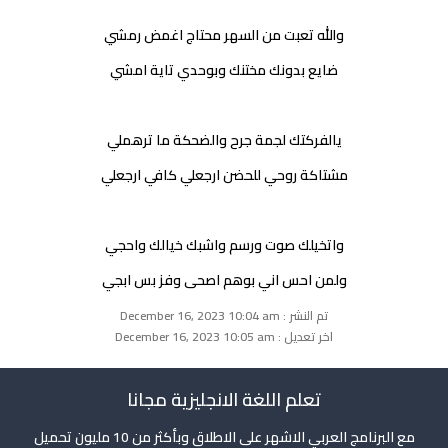
والله تعبت من السهر محتاج اغمض رمشي
ضايع بدونك مختنك وبوحدي تاية امشي
يالفركتك لجمة جرح والضحكة ما ترهملي
مشتاكة روحي للحضن ارجعلي كافي ارجعلي
واتخيلك صوت ورسم واشبك خيالك واحجي
ولمن احس اني بوهم اصحى وفز بس ابجي
تم النشر : December 16, 2023 10:04 am
اخر تعديل : December 16, 2023 10:05 am
تعلم اللغة الانجليزية مجانا
مع البرنامج العربي الاشهر على الاطلاق وبأكثر من 10 مليون تحميل