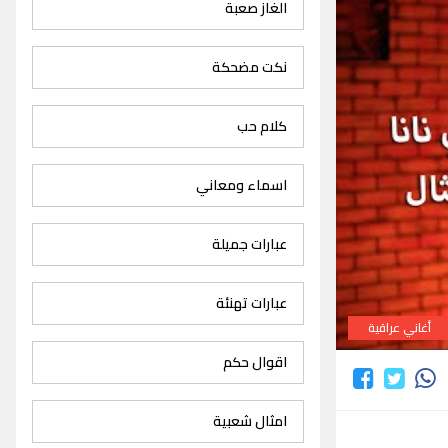
الغاز صعبة
نكت مضحكة
كلام حب
اسماء ومعاني
عبارات جميلة
عبارات تهنئة
أغاني عراقية
اقوال حكم
امثال شعبية