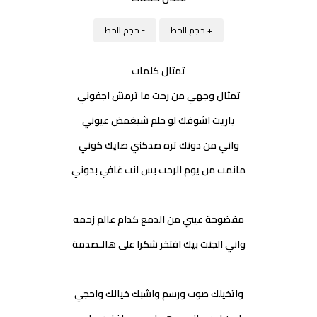
+ حجم الخط
- حجم الخط
تمثال كلمات
تمثال وجهي من رحت ما ترمش اجفوني
ياريت اشوفك لو حلم شيغمض عيوني
واني من دونك تره صدكني ضايك كوني
مانمت من يوم الرحت بس انت غافي بدوني
مفضوحة عيني من الدمع كدام عالم زحمه
واني الجنت بيك افتخر شكرا على هالـصدمة
واتخيلك صوت ورسم واشبك خيالك واحجي