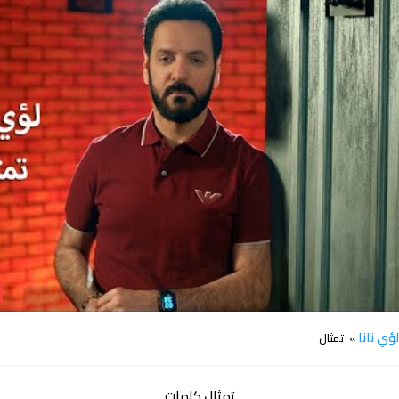
كلمات اغنية تمثال لؤي نانا
ؤي نانا
» تمثال
تمثال كلمات