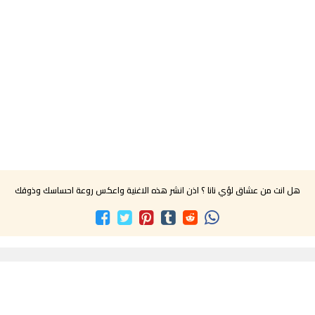
هل انت من عشاق لؤي نانا ؟ اذن انشر هذه الاغنية واعكس روعة احساسك وذوقك