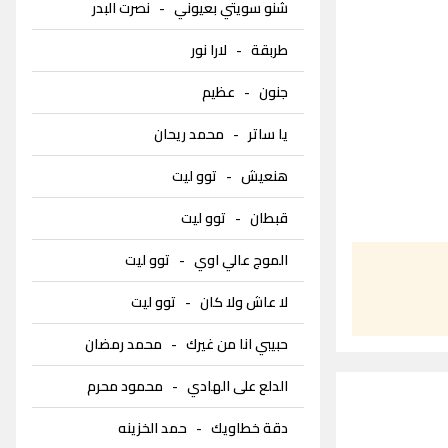
شنو سويتي بعيوني
-
نصرت البدر
طربقة
-
لارا نور
جنون
-
عظيم
يا ساتر
-
محمد ريحان
هنعيش
-
توو ليت
قبطان
-
توو ليت
الموج عالي اوي
-
توو ليت
لا عاش ولا كان
-
توو ليت
حبيبي انا من غيرك
-
محمد رمضان
الدلع على الهادي
-
محمود محرم
دقة خطاويك
-
حمد الخزينه