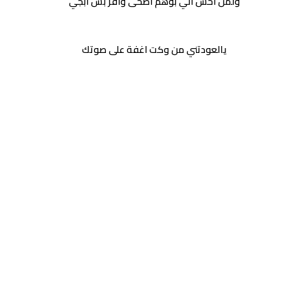
ولمن احس اني بوهم اصحى وافز بس ابجي
يالعودتني من وكت اغفة على صوتك