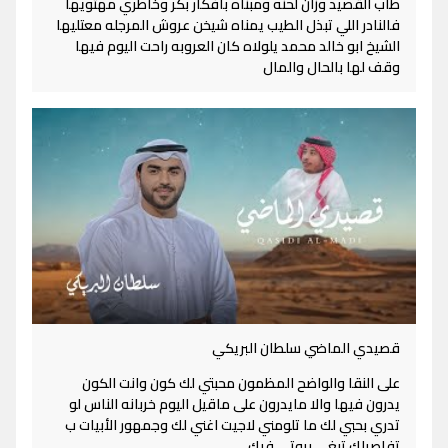
طاب القصيد وزان لحنه ومبناه بأفكار بكر وخاطري مهتويها
فالنادر اللي تبذل الطيب يمناه شيخن عروش المرجله معتليها
الشيخ ابو خالد محمد يلولاه كان العروبه راحت اليوم فيها
وقف لها بالحال والمال
قصيدي الماضي سلطان البريكي
على النقا والواضح المظمون محبتي لك كون وانت الكون
يدرون فيها والا مايدرون على ماقيل اليوم خربانه الناس لو
تدري بحبي لك ما تلومني لاجيت اغني لك وجمهور الأبيات ب
تفاصيلك تبغى بيوتي فيك