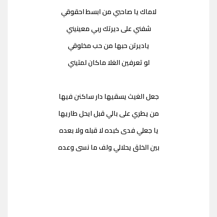
لاماك يا صاحبي من ابسط احقوقي
شفني على ديرتك ربي معينيني
ياديرتن حبها من حب مخلوقي
لو تعرفين الغلا ماكان لمتيني
جعل الغيث يسقيها دار ساكنن فيها
من يطري على بالي قبل ايحل طاريها
يا جعلي فدى كبده لا قبله ولا بعده
بين الخلق يحلالي ولف ما نسى وعده