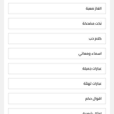
الغاز صعبة
نكت مضحكة
كلام حب
اسماء ومعاني
عبارات جميلة
عبارات تهنئة
اقوال حكم
امثال شعبية