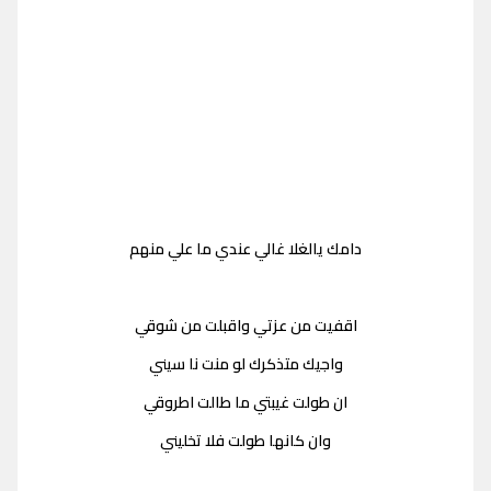
دامك يالغلا غالي عندي ما علي منهم
اقفيت من عزتي واقبلت من شوقي
واجيك متذكرك لو منت نا سيني
ان طولت غيبتي ما طالت اطروقي
وان كانها طولت فلا تخليني