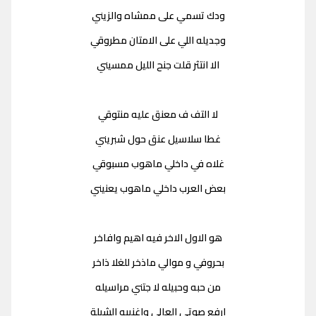
ودك تسمي على ممشاه والزيني
وجديله اللي على الامتان مطروقي
الا انتثر قلت جنح الليل ممسيني
لا التف ف معنق عليه منتوقي
غطا سلاسيل عنق حول شبريني
غلاه في داخلي ماهوب مسبوقي
بعض العرب داخلي ماهوب يعنيني
هو الاول الاخر فيه اهيم وافاخر
بحروفي و موالي ماذخر للغلا ذاخر
من حبه وحبيله لا جتني مراسيله
ارفع صوتي العالي واغنيبه الشيلة