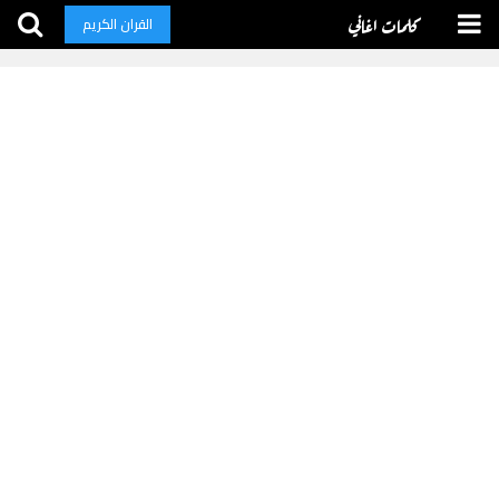
كلمات اغاني
القران الكريم