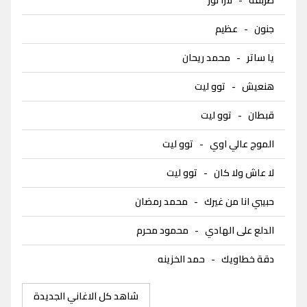
جنون
-
عظيم
يا ساتر
-
محمد ريحان
هنعيش
-
توو ليت
قبطان
-
توو ليت
الموج عالي اوي
-
توو ليت
لا عاش ولا كان
-
توو ليت
حبيبي انا من غيرك
-
محمد رمضان
الدلع على الهادي
-
محمود محرم
دقة خطاويك
-
حمد الخزينه
شاهد كل الاغاني الجديدة