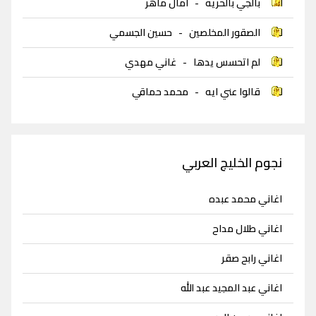
بالجي بالحرية
-
امال ماهر
الصقور المخلصين
-
حسين الجسمي
لم اتحسس يدها
-
غاني مهدي
قالوا عني ايه
-
محمد حماقي
نجوم الخليج العربي
اغاني محمد عبده
اغاني طلال مداح
اغاني رابح صقر
اغاني عبد المجيد عبد الله