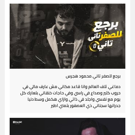
برجع للصفر تاني محمود هجرس
دماغي تلف العالم وانا قاعد مكاني مش عارف مالي في
حروب كتير وصداع في راسي وفي حاجات خنقاني بتعارك كل
يوم مع نفسي واجلد في ذاتي وازاي هكمل وسط دنيا
جدرانها سجناني ذي العصفور بتمني اطير