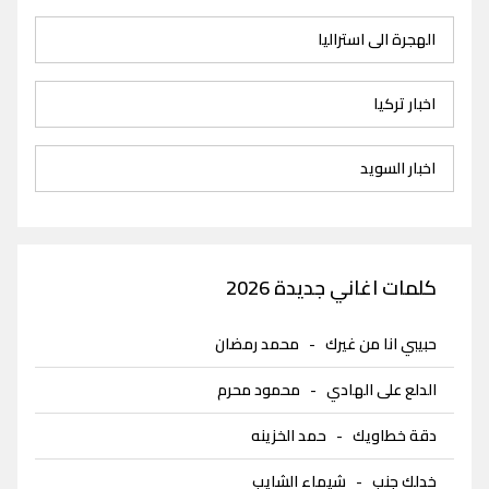
الهجرة الى استراليا
اخبار تركيا
اخبار السويد
كلمات اغاني جديدة 2026
حبيبي انا من غيرك
-
محمد رمضان
الدلع على الهادي
-
محمود محرم
دقة خطاويك
-
حمد الخزينه
خدلك جنب
-
شيماء الشايب