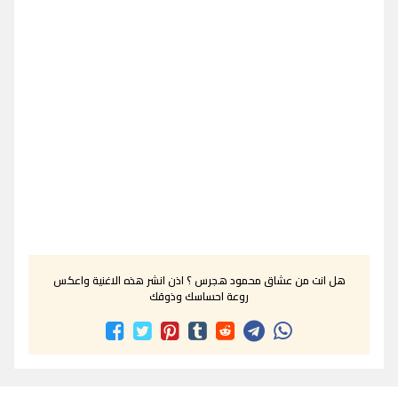
هل انت من عشاق محمود هجرس ؟ اذن انشر هذه الاغنية واعكس
روعة احساسك وذوقك