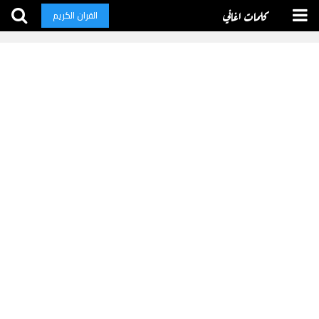
كلمات اغاني
القران الكريم