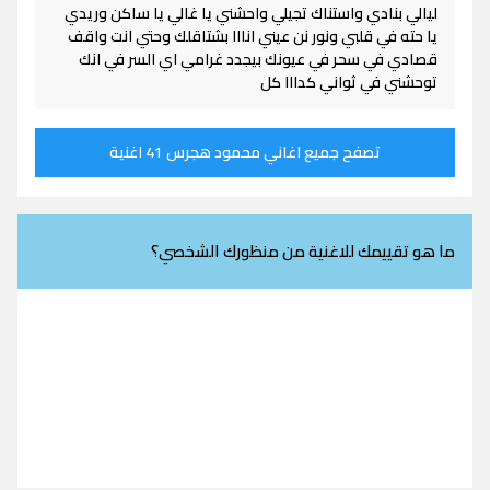
ليالي بنادي واستناك تجيلي واحشني يا غالي يا ساكن وريدي
يا حته في قلبي ونور نن عيني انااا بشتاقلك وحتي انت واقف
قصادي في سحر في عيونك بيجدد غرامي اي السر في انك
توحشني في ثواني كدااا كل
تصفح جميع اغاني محمود هجرس 41 اغنية
ما هو تقييمك للاغنية من منظورك الشخصي؟