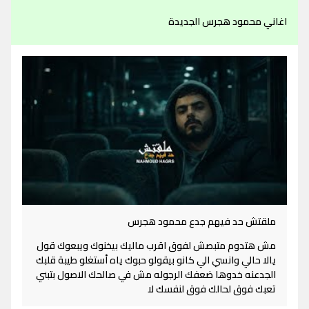
اغاني محمود هجرس الجديدة
ملقتش حد فيهم جدع محمود هجرس
مش هتدوم متبصش لفوق اقرب ماليك بيخنوك ويبعوك قول
يالا حالي وانسي الي كانو بيقولو حبوك ياه أستغلو طيبة قلبك
الجدعنه خدوها ضعفك الرجوله مش في صالحك الاصول بتبني
تعبك فوق لحالك فوق لنفسك لا