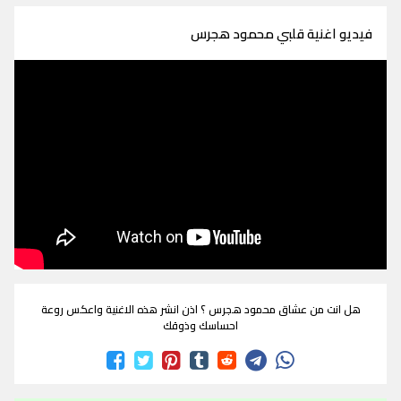
فيديو اغنية قلبي محمود هجرس
هل انت من عشاق محمود هجرس ؟ اذن انشر هذه الاغنية واعكس روعة
احساسك وذوقك