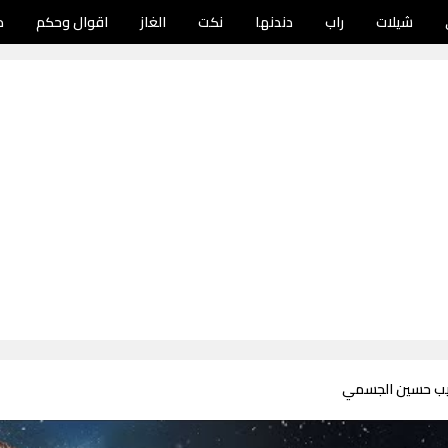
شيلات
راب
دندنها
نكت
الغاز
اقوال وحكم
د
حيب حسين الجسمي