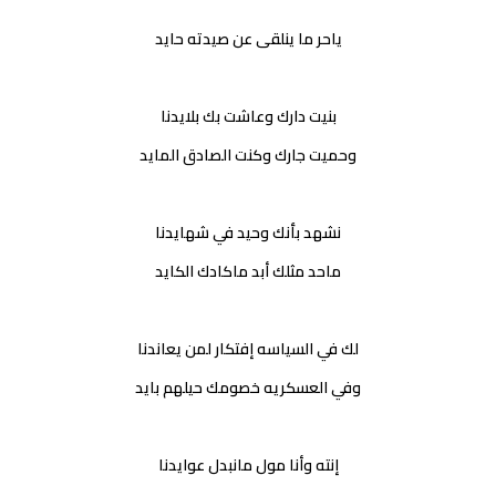
ياحر ما ينلقى عن صيدته حايد
بنيت دارك وعاشت بك بلايدنا
وحميت جارك وكنت الصادق المايد
نشهد بأنك وحيد في شهايدنا
ماحد مثلك أبد ماكادك الكايد
لك في السياسه إفتكار لمن يعاندنا
وفي العسكريه خصومك حيلهم بايد
إنته وأنا مول مانبدل عوايدنا