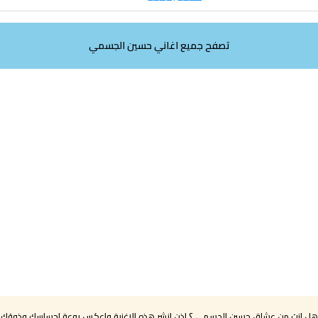
تصفح جميع اغاني حسين الجسمي
هل انت من عشاق حسين الجسمي ؟ اذن انشر هذه الاغنية واعكس روعة احساسك وذوقك