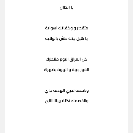
يا ابطال
متقصر و وگفاتك اهواية
يا هيل چنك طش بالولاية
كل العراق اليوم منتظرك
الفوز جيبة و الهوة بضهرك
وبلحضة ندري الهدف جاي
والخصمك تگلة بيباااااااي