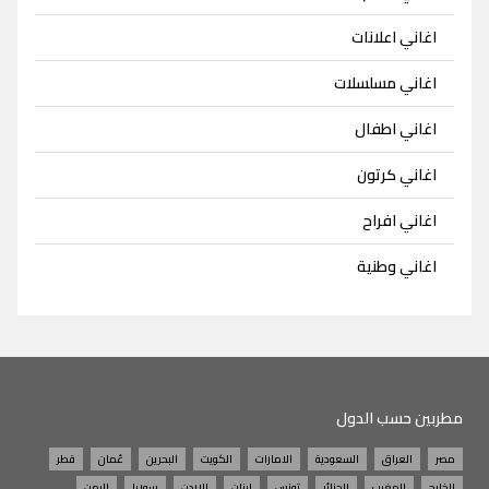
اغاني اعلانات
اغاني مسلسلات
اغاني اطفال
اغاني كرتون
اغاني افراح
اغاني وطنية
مطربين حسب الدول
مصر
العراق
السعودية
الامارات
الكويت
البحرين
عُمان
قطر
الخليج
المغرب
الجزائر
تونس
لبنان
الاردن
سوريا
اليمن