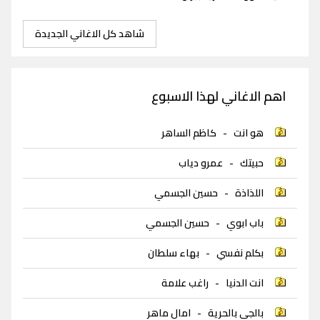
شاهد كل الاغاني الجديدة
اهم الاغاني لهذا الاسبوع
هو انت
-
كاظم الساهر
حبيتك
-
عمرو دياب
اللذاذة
-
حسين الجسمي
باب ابوي
-
حسين الجسمي
بكلم نفسي
-
بهاء سلطان
انت الدنيا
-
راغب علامة
بالجي بالحرية
-
امال ماهر