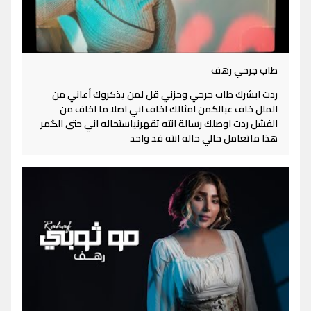
طاب جرحي رهف
ردت ابشرك طاب جرحي وحزني قل لمن يذكروك أعاني من
الملل خاف عبالكمن امثالك اخاف اني اصلا ما اخاف من
الفشل ردت اوصلك رسالة انته تقهرنياستحاله اني حتى الگمر
هذا ماتعامل حالي حاله انته فد واحد