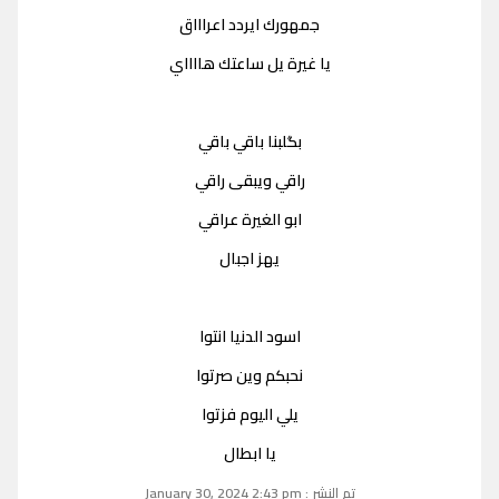
جمهورك ايردد اعراااق
يا غيرة يل ساعتك هااااي
بگلبنا باقي باقي
راقي ويبقى راقي
ابو الغيرة عراقي
يهز اجبال
اسود الدنيا انتوا
نحبكم وين صرتوا
يلي اليوم فزتوا
يا ابطال
تم النشر : January 30, 2024 2:43 pm