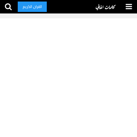
كلمات اغاني
القران الكريم