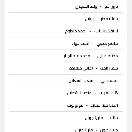
بارق لاح
-
وليد الشهري
حفلة مطر
-
رولان
لا تفكر بالناس
-
احمد حاطوم
كاطع نصيبي
-
احمد جواد
محتاجك اني
-
محمد عبد الجبار
سفير الحب
-
اغاني منفرده
تمسك بي
-
متعب الشعلان
ذاك الغريب
-
متعب الشعلان
الدنيا فينا بتعاند
-
مولوتوف
حاله
-
ماريا جبران
خليك هون
-
ماريا جبران