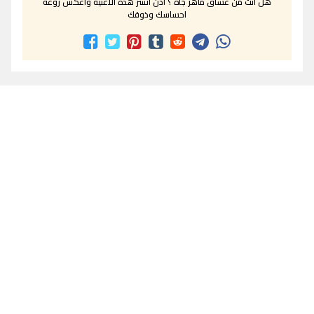
هل انت من عشاق ماهر جاه ؟ اذن انشر هذه الاغنية واعكس روعة
احساسك وذوقك