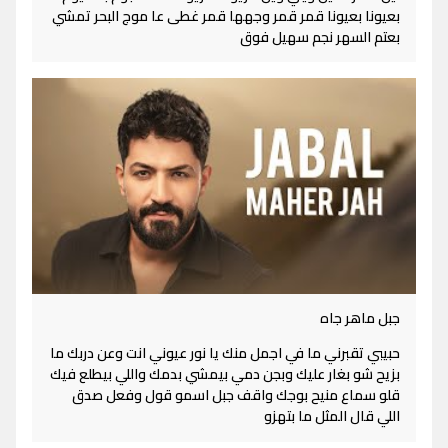
بعيونا بعيونا قمر قمر وجهها قمر غطى عا موج البحر تمشي
بعتم السهر نجم سهيل فوق
جبل ماهر جاه
حبيبي تقبرني ما في اجمل منك يا نور عيوني انت وعن دربك ما
بزيح شو بغار عليك وبجن دمي بيمشي بدمك واللي بيطلع فيك
قلو سماع منيح بوجك واقف جبل اسمو قول وفعل صدق
اللي قال المثل ما بتهزو