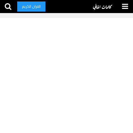
كلمات اغاني
القران الكريم