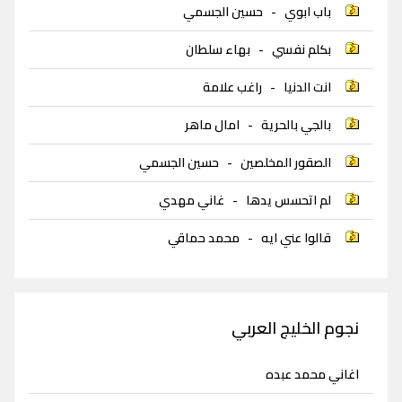
باب ابوي
-
حسين الجسمي
بكلم نفسي
-
بهاء سلطان
انت الدنيا
-
راغب علامة
بالجي بالحرية
-
امال ماهر
الصقور المخلصين
-
حسين الجسمي
لم اتحسس يدها
-
غاني مهدي
قالوا عني ايه
-
محمد حماقي
نجوم الخليج العربي
اغاني محمد عبده