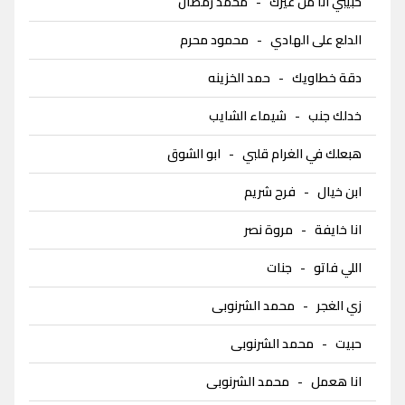
حبيبي انا من غيرك
-
محمد رمضان
الدلع على الهادي
-
محمود محرم
دقة خطاويك
-
حمد الخزينه
خدلك جنب
-
شيماء الشايب
هبعلك في الغرام قلبي
-
ابو الشوق
ابن خيال
-
فرح شريم
انا خايفة
-
مروة نصر
اللي فاتو
-
جنات
زي الغجر
-
محمد الشرنوبى
حبيت
-
محمد الشرنوبى
انا هعمل
-
محمد الشرنوبى