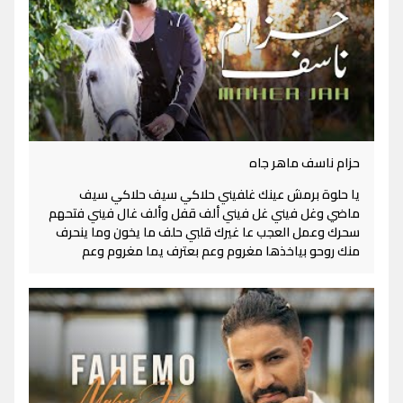
حزام ناسف ماهر جاه
يا حلوة برمش عينك غلفيني حلاكي سيف حلاكي سيف
ماضي وغل فيني غل فيني ألف قفل وألف غال فيني فتحهم
سحرك وعمل العجب عا غيرك قلبي حلف ما يخون وما ينحرف
منك روحو بياخذها مغروم وعم بعترف يما مغروم وعم