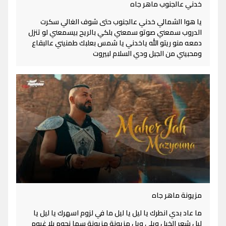
خدني عالجنوب ماهر جاه
يا هوا الشمالي خدني عالجنوب حتى شوف الغالي سكرت
الدروب سمعني صوتو سمعني بلكي بالريح بيسمعني لو تنزل
دمعه منو ريتو الله ياخدني يا شمس بعلبك طمنيني عالبقاع
ومحبيني من الجبل ودي السلام لبيروت
مزيونة ماهر جاه
ما عاد بدي انطرك يا ليل يا ليل ما في لزوم اسهرك يا ليل يا
ليل شعر الخيل ويلي ويل مزيونة مزيونة سما نجوم بلا غيوم