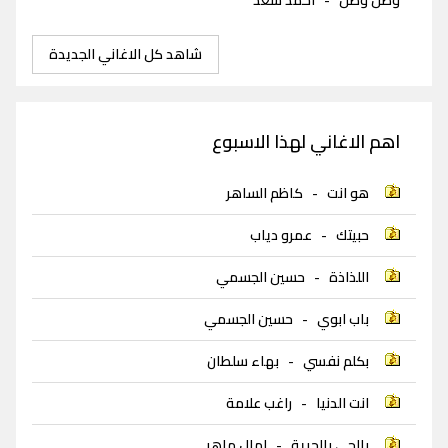
شاهد كل الاغاني الجديدة
اهم الاغاني لهذا الاسبوع
هو انت
-
كاظم الساهر
حبيتك
-
عمرو دياب
اللذاذة
-
حسين الجسمي
باب ابوي
-
حسين الجسمي
بكلم نفسي
-
بهاء سلطان
انت الدنيا
-
راغب علامة
بالجي بالحرية
-
امال ماهر