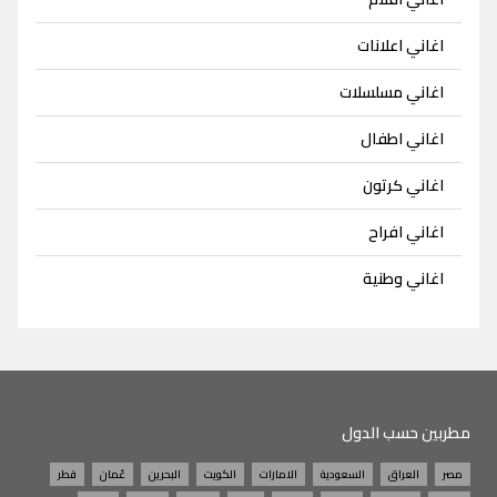
اغاني اعلانات
اغاني مسلسلات
اغاني اطفال
اغاني كرتون
اغاني افراح
اغاني وطنية
مطربين حسب الدول
مصر
العراق
السعودية
الامارات
الكويت
البحرين
عُمان
قطر