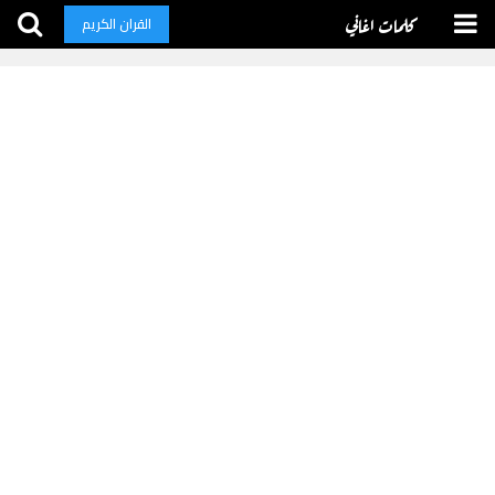
كلمات اغاني
القران الكريم