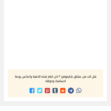
هل انت من عشاق شارموفرز ؟ اذن انشر هذه الاغنية واعكس روعة
احساسك وذوقك