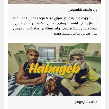
ورد واغنيه شارموفرز
سبتلك ورده واغنيه وانتي سبتي فيا هموم تعورني لما شفتك
الجمال خدني ابتسمت وقلبي حذرني كنت بتنازل بدون علمي
فوزت بيكي وكنت بخسرني واما سبتك في بدايات حبي شوقي
جبني رماني بعترني سبتلك ورده
حبايب شارموفرز