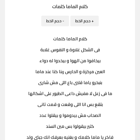
كلام الماما كلمات
+ حجم الخط
- حجم الخط
كلام الماما كلمات
فى الشكل غلاوة و النفوس غلابة
بيخافوا من الهوا و بيخدوا له دواء
العين مركزة و الحارس ربنا كنا عند ماما
بنبخرو ياما قلبى باع اللى مش شارى
ما فى زعل لا مفيش داعى الطيور على اشكالها
بتقع بس انا اللى وقعت و قمت تانى
الصحاب مش بيدوموا و بيقلوا عدد
كتير بيقولوا بس مين السند
فاكر يا ماما كلامك و بغنيه بعرفك انك جبتى ولد