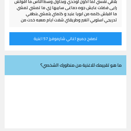
بلاقي نفسي لما اكون لوحدي وبحاول وسط الناس ما اقولش
رایی فضلت عايش جوه دماغی سايبها زي ما تمشي تمشي
ما اقبلش كلمه من ابويا عنيد و كلمتي بتمشي بنطفي
تدريجي اسلوبي اتغير وطريقتي شفت ایام صعبه خدت من
تصفح جميع اغاني شارموفرز 57 اغنية
ما هو تقييمك للاغنية من منظورك الشخصي؟