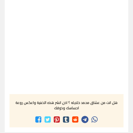
هل انت من عشاق محمد خلايله ؟ اذن انشر هذه الاغنية واعكس روعة
احساسك وذوقك