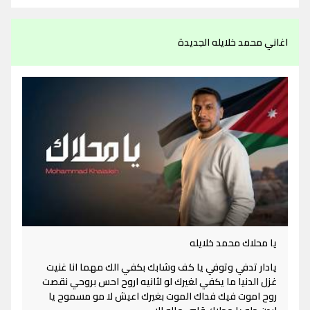
اغاني محمد خلايله الجديدة
يا محلاك محمد خلايله
يادار تدفي وتوفي يا كف وشابك بكفي الك مهما انا غنيت
غزل الدنيا ما يكفي لغيرك لو لثانيه اروح احس بروحي نقصت
روح اموت فيك فداك الموت بغيرك اعيش لا مو مسموح يا