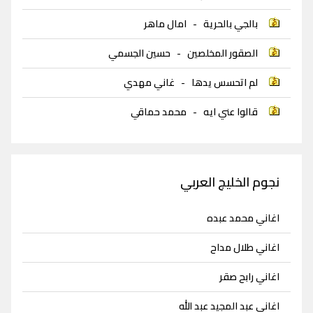
بالجي بالحرية
-
امال ماهر
الصقور المخلصين
-
حسين الجسمي
لم اتحسس يدها
-
غاني مهدي
قالوا عني ايه
-
محمد حماقي
نجوم الخليج العربي
اغاني محمد عبده
اغاني طلال مداح
اغاني رابح صقر
اغاني عبد المجيد عبد الله