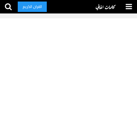
كلمات اغاني
القران الكريم