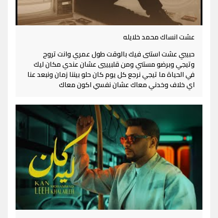
عشت انساك محمد خلايله
حبيبي عشت استنى فيك بالوقت طول عمري وانت تروح
وتيجي وبرضو مستني ومن قلبيييي عشان عندي مكان ليك
في الحياة ما تيجي نرجع كل يوم كان حلو بيننا زمان ونبعد عنا
اي خلاف وخدني معاك عشان نفسي اكون معاك