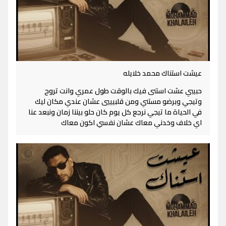
عيشت استناك محمد خلايله
حبيبي عشت استنى فيك بالوقت طول عمري وانت تروح
وتيجي وبرضو مستني ومن قلبيييي عشان عندي مكان ليك
في الحياة ما تيجي نرجع كل يوم كان حلو بيننا زمان ونبعد عنا
اي خلاف وخدني معاك عشان نفسي اكون معاك