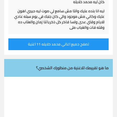
كان ليه محمد خلايله
ليه انا بنده عليك وانتا مش سامع لي صوت ليه حبيبي اهون
عليك وكاني مش موجود والي كان جنبك في يوم سبته عادي
للايام وقتي عدى ولسا فاكر كل ذكرياتنا زمان والعتاب ده
وقته فات والغياب ملى
تصفح جميع اغاني محمد خلايله 11 اغنية
ما هو تقييمك للاغنية من منظورك الشخصي؟