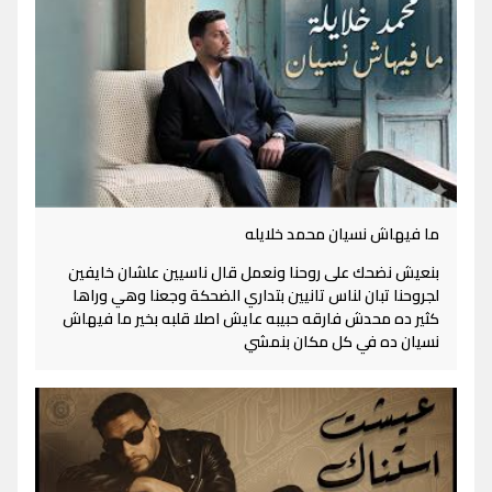
ما فيهاش نسيان محمد خلايله
بنعيش نضحك على روحنا ونعمل قال ناسيين علشان خايفين
لجروحنا تبان لناس تانيين بتداري الضحكة وجعنا وهي وراها
كثير ده محدش فارقه حبيبه عايش اصلا قلبه بخير ما فيهاش
نسيان ده في كل مكان بنمشي