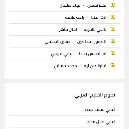
بكلم نفسي
-
بهاء سلطان
انت الدنيا
-
راغب علامة
بالجي بالحرية
-
امال ماهر
الصقور المخلصين
-
حسين الجسمي
لم اتحسس يدها
-
غاني مهدي
قالوا عني ايه
-
محمد حماقي
نجوم الخليج العربي
اغاني محمد عبده
اغاني طلال مداح