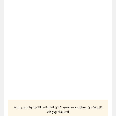
هل انت من عشاق محمد سعيد ؟ اذن انشر هذه الاغنية واعكس روعة
احساسك وذوقك