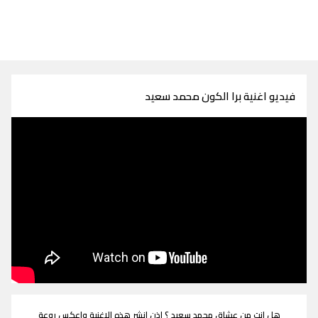
فيديو اغنية برا الكون محمد سعيد
هل انت من عشاق محمد سعيد ؟ اذن انشر هذه الاغنية واعكس روعة