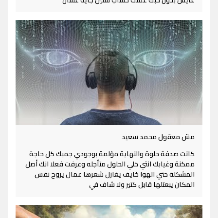
عايش بدون حبك عملت حساب سنين جاية عشان
مش معقول محمد سعيد
كانت صدفة حلوة والنهاية مؤلمة بوجودي جمبك كل حاجة
ممكنة وغيابك انتي خلي الحلول متأجله وعرفت فعلا انك أصل
المشكلة حتي الهوا خايف يغازل شعرها عمال يروح نفس
المكان يبعتلها قابل كتير ولا شاف في