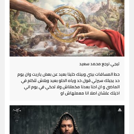
تيجي نرجع محمد سعيد
حط المسافات بيني وبينك خلينا بعيد عن بعض ياريت وان يوم
حد يجبلك سيرتي قول خد وياه الحلو بعيد وبلاش تتكلم في
الماضي و ان احنا بعدنا مكملناش ولا تحكي في يوم اني
اذيتك علشان اصلا انا معملهاش او