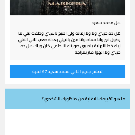
هل محمد سعيد
هل ده حبيبي ولا ولا زمانه ولى اصبح ناسيني وحلفت ليلي ما
يطول غير وانا معاه وانا مين باقيلي بعدك صعب تاني الاقي
زيك خط النهاية ياحبيبي صورتك انا حلمي كان وياك هل ده
حبيبي ولا الهوا صار بمزاجه
تصفح جميع اغاني محمد سعيد 67 اغنية
ما هو تقييمك للاغنية من منظورك الشخصي؟