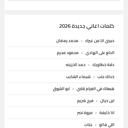
كلمات اغاني جديدة 2026
حبيبي انا من غيرك
-
محمد رمضان
الدلع على الهادي
-
محمود محرم
دقة خطاويك
-
حمد الخزينه
خدلك جنب
-
شيماء الشايب
هبعلك في الغرام قلبي
-
ابو الشوق
ابن خيال
-
فرح شريم
انا خايفة
-
مروة نصر
اللي فاتو
-
جنات