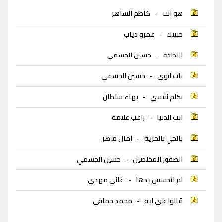
هو انت
-
كاظم الساهر
حبيتك
-
عمرو دياب
اللذاذة
-
حسين الجسمي
باب ابوي
-
حسين الجسمي
بكلم نفسي
-
بهاء سلطان
انت الدنيا
-
راغب علامة
بالجي بالحرية
-
امال ماهر
الصقور المخلصين
-
حسين الجسمي
لم اتحسس يدها
-
غاني مهدي
قالوا عني ايه
-
محمد حماقي