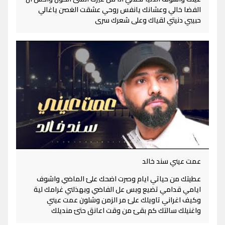
الفضا خالي وعشانك يانفس روحي عشقت الغصن ياغالي
حبيبي دنيتي لقياك وعلى شعرك سرى
عمت عيني سند خالد
عطيتك من حياتي ايام وصرت اضحك علئ الماضي واشوف
ايامي قدامي تضيع وبس عل الفاضي وبهذلني غرامك لية
وكيف اغراني تاويلك علئ مر الزمن وشلون عمت عيني
واغنيلك سالتك كم بقئ من وقت اعانق حتئ منديلك