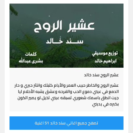
عشير الروح سند خالد
عشير الروح والخاطر حبيب العمر والأيام كتبتك وانتثر حبري و حار
الدمع في عيني دموع الحب والفرحه وعشق يشبه الأحلام ليا
جيت انطق باسمك شعوري تسبقه عيني تخيل لو يصير الكون
بكبره في يديني
تصفح جميع اغاني سند خالد 51 اغنية