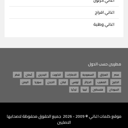
اغاني كرتون
اغاني افراح
اغاني وطنية
مطربين حسب الدول
مصر
العراق
السعودية
الامارات
الكويت
البحرين
عُمان
قطر
الخليج
المغرب
الجزائر
تونس
لبنان
الاردن
سوريا
اليمن
السودان
فلسطين
ليبيا
تركيا
موقع
كلمات اغاني
© 2009 - 2026 جميع الحقوق محفوظة لاصحابها
الاصليين