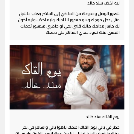
ليه اكذب سند خالد
شعور الوصل وحدودك من الماضي إلى الحاضر يعذب عاشق
مثلي دخل موجك وهو مسرور انا احبك وليه اكذب وليه آكون
لك خاسر مدامك مالك قلبي بجي لو خاطري مكسور تحملت
القسى منك تعود جفني الساهر على دمعك
يوم القاك سند خالد
خطر في بالي يوم القاك اضمك ياهوا بالي واسافر في بحر
عينك واشوف الدنيا تحلالي انا من غيرك انسى الكون واحس ان