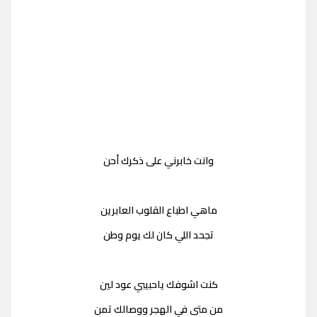
وانت خابرني على ذكرك أحن
ماهي اطباع القلوب العابرين
تجحد اللي كان لك يوم وطن
كنت اشوفك ياحبيبي عود لين
من متى في الهجر ووصالك تمن