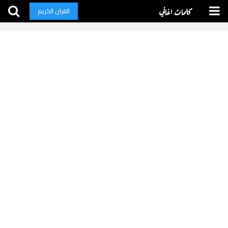
كلمات اغاني
القران الكريم