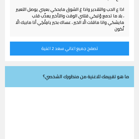
اذا ع الحب والتقدير واذا عَ الشوق مابحكي بعيني يوصل التعبير
، بلا ما تدمع وْتبكي قتلني الوقت والتأخير يعذّب قلب
مايشكي وانا ماقلت الّا الخير ، عساك بخير يامِلْكِي أنا مابيك الّا
تْكون
تصفح جميع اغاني سعد 2 اغنية
ما هو تقييمك للاغنية من منظورك الشخصي؟