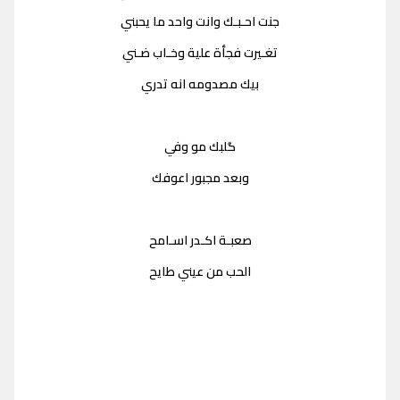
جنت احـبـك وانت واحد ما يحبني
تغـيرت فجأة علية وخـاب ضـني
بيك مصدومه انه تدري
گلبك مو وفي
وبعد مجبور اعوفك
صعبـة اكـدر اسـامح
الحب من عيني طايح