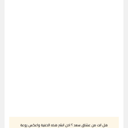
هل انت من عشاق سعد ؟ اذن انشر هذه الاغنية واعكس روعة