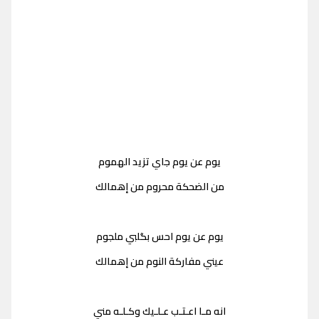
يوم عن يوم جاي تزيد الهموم
من الضحكة محروم من إهمالك
يوم عن يوم احس بگلبي ملجوم
عيني مفاركة النوم من إهمالك
انه مـا اعـتـب عـلـيك وكـلـه مني