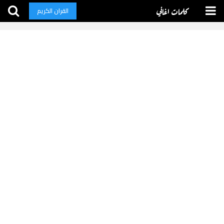
كلمات اغاني
القران الكريم