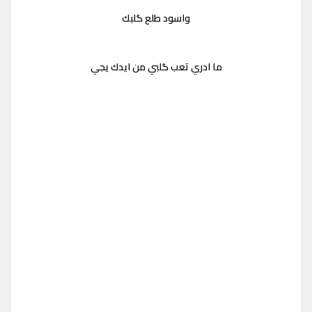
واسود طلع گلبك
ما ادري تعب گلبي من ايدك يجي