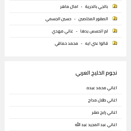
بالجي بالحرية
-
امال ماهر
الصقور المخلصين
-
حسين الجسمي
لم اتحسس يدها
-
غاني مهدي
قالوا عني ايه
-
محمد حماقي
نجوم الخليج العربي
اغاني محمد عبده
اغاني طلال مداح
اغاني رابح صقر
اغاني عبد المجيد عبد الله