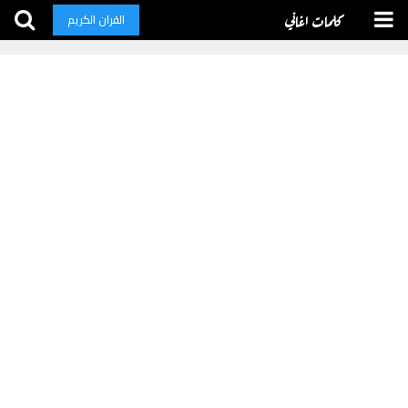
كلمات اغاني
القران الكريم