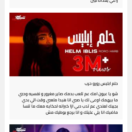
راعي يفداه لبين
حلم ابليس رورو حرب
شو يا عيون امك عم تلعب بدمك صاير مغرور و نفسيه وحبي
ما بيهمك اوعى لك يا صبي انا هيدا ملعبي وقت الي بدي
بجيبك لعندي عم تدب دبي ازا كبرانه لحكايه معك ما تنسا
ماضيك انا يلي عليتك و انا برجع بوطيك مش