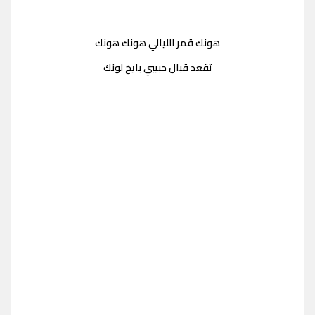
هونك قمر الليالي هونك هونك
تقعد قبال حبيبي بايخ لونك