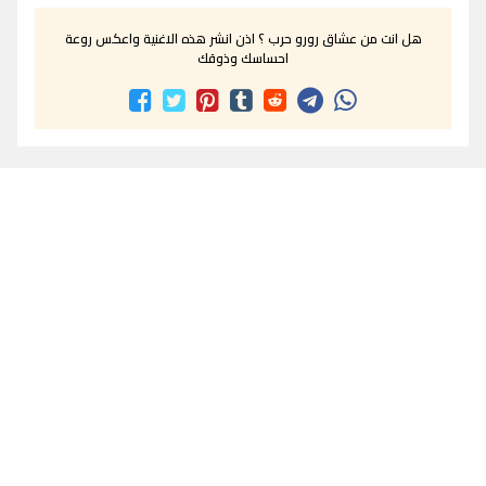
هل انت من عشاق رورو حرب ؟ اذن انشر هذه الاغنية واعكس روعة
احساسك وذوقك