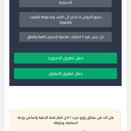
الانجليزية
جميع الدروس لا تحتاج الى انترنت ومدعومة بالصوت
والصورة
كل درس فيه 5 اختبارات تفاعلية لتحسين اللفظ والنطق
حمل تطبيق الاندرويد
حمل تطبيق الايفون
هل انت من عشاق رورو حرب ؟ اذن انشر هذه الاغنية واعكس روعة
احساسك وذوقك