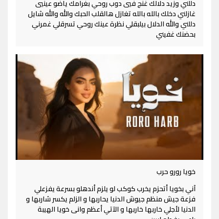
دللني وزيد دلالك غنج فيي دوب روحي بغرامك ياضو عينيي
غازلني دخلك بالله بالله تغازل هالقلب الحبك والله والله شايل
دللني والله الدلال بيلبقلي نظرة عينك روحي تسرقلي غمرني
بحضنك غفيني
خويا رورو حرب
آني بخويا أتحزم يخرب كوكب لو يلزم أندهلو بسرعة يفزعلي
فزعة جيش منظم جيوش الدنيا يحاربها و الزلم يكسر شاربها و
الدنيا لأجلي خاربها خاربها و الآتي أعظم وانى خويا الهيبة