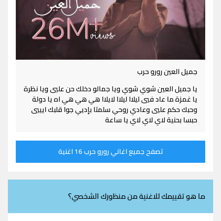
جميل العين رورو حرب
يا جميل العين شوي شوي ويا جمالو دخلك حن عليي ويا نظرة
يا غمزة ما عاد فيي ليلاا ليلاا لايلاا هي هي هي اه يا دولة
وحبك حكم عليي وعادي روحي سلمتا بإديي جوا قلبك ايييي
حبسا بحنية لاي لاي لاي يا ساعة
تصفح جميع اغاني رورو حرب 16 اغنية
ما هو تقييمك للاغنية من منظورك الشخصي؟