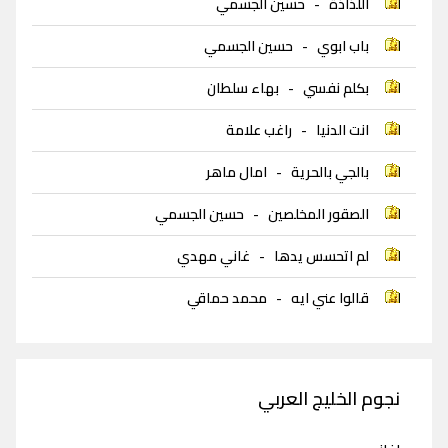
اللذاذة
-
حسين الجسمي
باب ابوي
-
حسين الجسمي
بكلم نفسي
-
بهاء سلطان
انت الدنيا
-
راغب علامة
بالجي بالحرية
-
امال ماهر
الصقور المخلصين
-
حسين الجسمي
لم اتحسس يدها
-
غاني مهدي
قالوا عني ايه
-
محمد حماقي
نجوم الخليج العربي