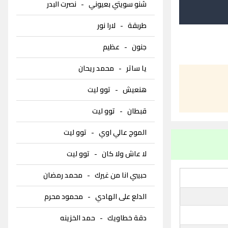
شنو سويتي بعيوني
-
نصرت البدر
طربقة
-
لارا نور
جنون
-
عظيم
يا ساتر
-
محمد ريحان
هنعيش
-
توو ليت
قبطان
-
توو ليت
الموج عالي اوي
-
توو ليت
لا عاش ولا كان
-
توو ليت
حبيبي انا من غيرك
-
محمد رمضان
الدلع على الهادي
-
محمود محرم
دقة خطاويك
-
حمد الخزينه