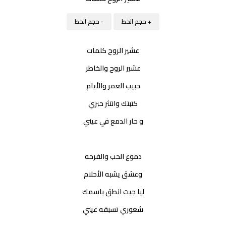
+ حجم الخط
- حجم الخط
عشير الروح كلمات
عشير الروح والخاطر
حبيب العمر والأيام
كتبتك وانتثر حبري
و حار الدمع في عيني
دموع الحب والفرحه
وعشق يشبه الأحلام
ليا جيت انطق باسمك
شعوري تسبقه عيني