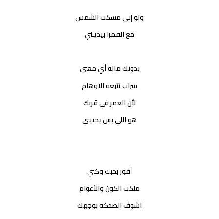
ولو إني مسكت الشمس
مع القمرا بيديـني
بدونك ماله أي معنى
سراب تتبعه الاوهام
لأن العمر في قربك
هو اللي بس يحييني
أفوز بحبك وكني
ملكت الكون والأعوام
اشوف الضحكه بوجهك