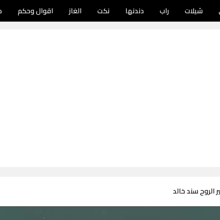
شيلات
راب
دندنها
نكت
الغاز
اقوال وحكم
د
 الروح سند خالد