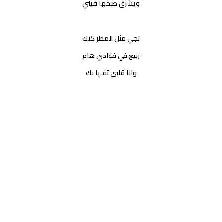
ويشرق صبحها فيني
تجي مثل المطر كنك
ربيع في فؤادي هام
وانا قلبي تفـيا بك