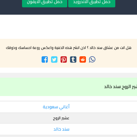
حمل تطبيق الاندرويد
حمل تطبيق الايفون
هل انت من عشاق سند خالد ؟ اذن انشر هذه الاغنية واعكس روعة احساسك وذوقك
ر الروح سند خالد
أغاني سعودية
عشير الروح
سند خالد