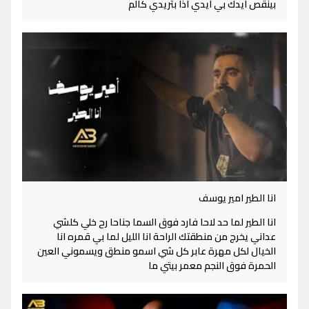
بينقص ايدك بي ايدي اذا بتريدي كالم
انا الطير امير يوسف
انا الطير لما حد لاحا فارد فوق السما جناحا رح خلي كلشي
عداني يخرج من منطقتك الراحة انا الليل لما بي قمره انا
الخيال لكل مهرة عابر كل شي اسمو منطق ويسموني العين
الحمرة فوق النجم معمر بيتي ما