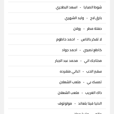
شوط الصبايا
-
اسعد البطحري
بارق لاح
-
وليد الشهري
حفلة مطر
-
رولان
لا تفكر بالناس
-
احمد حاطوم
كاطع نصيبي
-
احمد جواد
محتاجك اني
-
محمد عبد الجبار
سفير الحب
-
اغاني منفرده
تمسك بي
-
متعب الشعلان
ذاك الغريب
-
متعب الشعلان
الدنيا فينا بتعاند
-
مولوتوف
حاله
-
ماريا جبران