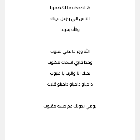
هالضحكه ما اهضمها
الناس اللي بتزعل عينك
والله بفرما
الله وزع عالدني لقلوب
وحط قلبي اسمك مكتوب
بحبك انا والرب يا طيوب
داخيلو داخيلو داخيلو قلبك
يومي بدونك عم حسه مقلوب