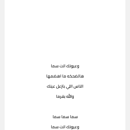
وعيونك انت سما
هالضحكه ما اهضمها
الناس اللي بتزعل عينك
والله بفرما
سما سما سما
وعيونك انت سما