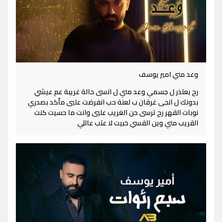
وعد مني امير يوسف
رح بعتذر ل جسمي وعد مني ل انسى حالة غريبة عم عيشي
بدونك ل انجى غرقان ب لعنة حب انفرضت عليي مأكد بصدري
نوبات القهر رح ترسى حن الغريب عليي وانت ما حسيت كنت
القريب مني وين القسي خبيت لا عتب عاللي