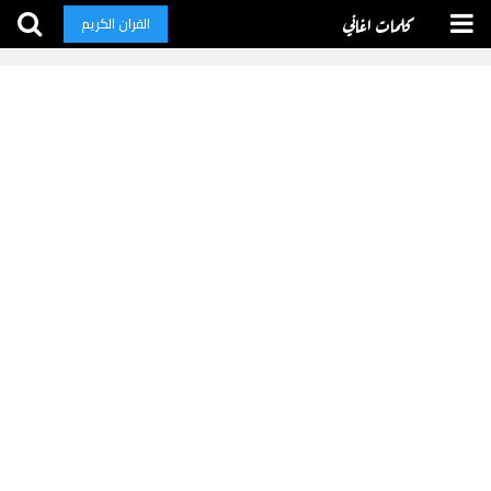
كلمات اغاني
القران الكريم