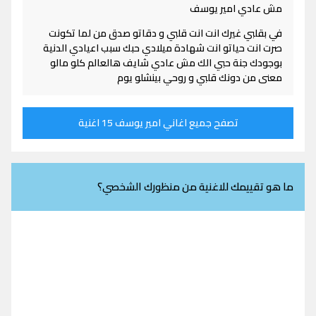
مش عادي امير يوسف
في بقلبي غيرك انت انت قلبي و دقاتو صدق من لما تكونت
صرت انت حياتو انت شهادة ميلادي حبك سبب اعيادي الدنية
بوجودك جنة حبي الك مش عادي شايف هالعالم كلو مالو
معنى من دونك قلبي و روحي بينشلو يوم
تصفح جميع اغاني امير يوسف 15 اغنية
ما هو تقييمك للاغنية من منظورك الشخصي؟