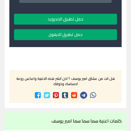
حمل تطبيق الاندرويد
حمل تطبيق الايفون
هل انت من عشاق امير يوسف ؟ اذن انشر هذه الاغنية واعكس روعة
احساسك وذوقك
كلمات اغنية سما سما سما امير يوسف