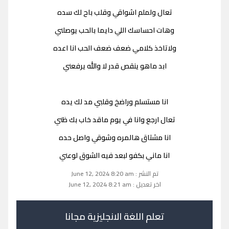
تعال ولملم اشواقي وقلب باح لك سده
وهات احساسك اللي دايما بالحب يوصلني
ولاتاخذ كلامي ضعف ضعف الحب انا اعده
ابد ماهو ينقص قدر لا والله يرفعني
انا مستسلم وراضخ وقلبي مد لك يده
تعال ارجع وانا في يوم ماقد خاب بك ظني
انا مشتاق هالمره وشوقي واصل حده
انا ماني بكفو لبعد فيه الشوق لوعني
تم النشر : June 12, 2024 8:20 am
اخر تعديل : June 12, 2024 8:21 am
تعلم اللغة الانجليزية مجانا