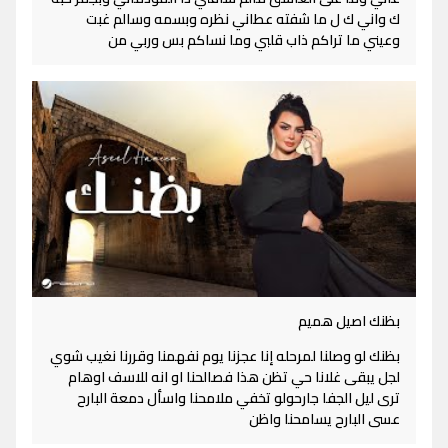
ك واني ك ل ما شفته عطاني نظره وبسمه وسالم غبت
وعيني ما تراكم ذاب قلبي وما نساكم بس وربي من
بظنك اصيل هميم
بظنك لو وصلنا لمرحله إنا عجزنا يوم نفهمنا وقررنا نغيب شوي
لجل يبقى غلانا حي تظن هذا فصالحنا او انه للاسف اوهام
ترى ليل الجفا جارحولو تخفي ملامحنا واسأل دمعة البارح
عسى البارح يسامحنا واظن