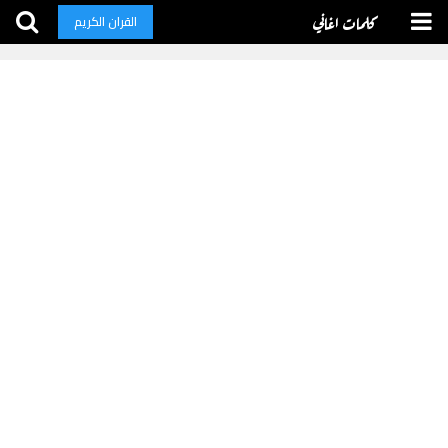
كلمات اغاني
القران الكريم