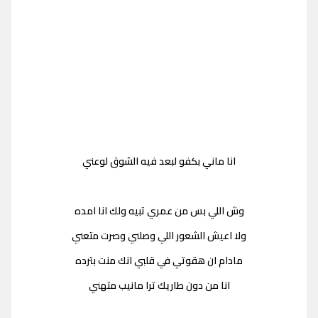
انا ماني بكفو لبعد فيه الشوق لوعني
وش اللي بس من عمري تبيه ولك انا امده
ولا اعيش الشعور اللي وصلني وصرت متعني
مادام ان هقوتي في قلبي انك منت بترده
انا من دون طاريك ترا مانيب متهني