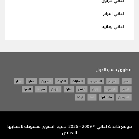
اغاني كرتون
اغاني افراح
اغاني وطنية
مطربين حسب الدول
مصر
العراق
السعودية
الامارات
الكويت
البحرين
عُمان
قطر
الخليج
المغرب
الجزائر
تونس
لبنان
الاردن
سوريا
اليمن
السودان
فلسطين
ليبيا
تركيا
موقع
كلمات اغاني
© 2009 - 2026 جميع الحقوق محفوظة لاصحابها
الاصليين