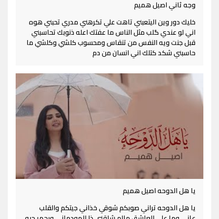
وجه ثاني اصيل هميم
خليك دور وين اليتعبني تاهت علي تكرهني مدري تحبني هوه
اني لو عندي گلب مثل الناس ما عفتك اعله ذنوبك تحاسبني
قبل جنت ويه النفس من تنقاس ومحسوب كلشي وكلشي ما
حاسبني شكد كتلك اني انسان من دم
يا هل الدوحه اصيل هميم
يا هل الدوحه تراني صوبكم شوقي خذاني جيتكم والقلب
عاني وما على العاشق مالم شاقني ذا المودماني وبجمر حبه