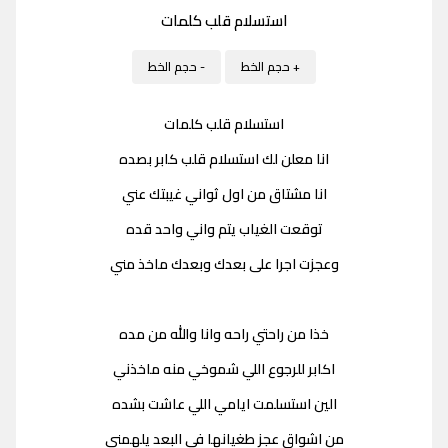
استسلام قلب كلمات
+ حجم الخط
- حجم الخط
استسلام قلب كلمات
انا معلن لك استسلام قلب كابر بصده
انا مشتاق من اول ثواني غيبتك عني
توقعت الغياب يتم واني واحد قده
وعجزت اجرا على بعدك وبعدك ماخذ مني
خذا من راحتي راحه وانا والله من مده
اكابر للرجوع اللي شموخي منه ماخذني
الين استسلمت ايامي اللي عاشت بشده
من اشواق عجز طغيانها في البعد يلهمني