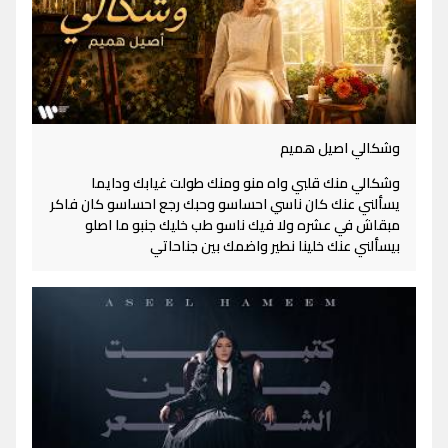
وشكالي اصيل هميم
وشكالي منك قلبي واه منو ومنك طولت غيابك ودايما
يسألني عنك كان ناسي احساسو وحبك رجع احساسو كان فاكر
مبقاش في عشره ولا فيك ناسو طب خليك جنبو ما اصلو
بيسألني عنك خلينا نطير واضمك بين جناحاتي