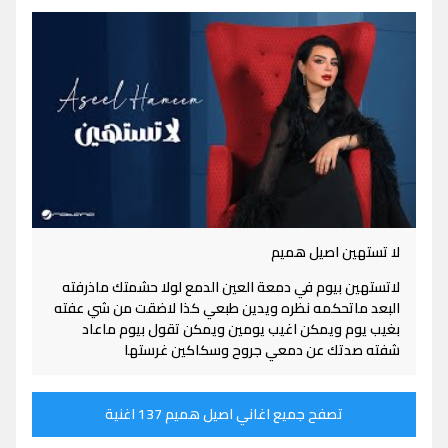
لا تستهين اصيل هميم
لاتستهين بيوم في دمعة العين الدمع لولا حشمتك ماذرفته
البعد ماتحكمه نظره ويدين طبعي كذا لاضقت من شي عفته
بغيب يوم ويمكن اغيب يومين ويمكن تقول بيوم ماعاد
شفته صدتك عن دمعي جروح وسكاكين غرستها
تصفح جميع اغاني اصيل هميم 137 اغنية