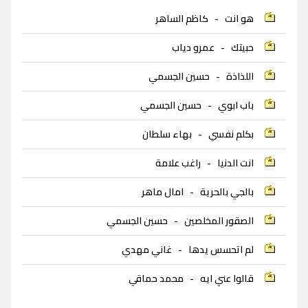
هو انت
-
كاظم الساهر
حبيتك
-
عمرو دياب
اللذاذة
-
حسين الجسمي
باب ابوي
-
حسين الجسمي
بكلم نفسي
-
بهاء سلطان
انت الدنيا
-
راغب علامة
بالجي بالحرية
-
امال ماهر
الصقور المخلصين
-
حسين الجسمي
لم اتحسس يدها
-
غاني مهدي
قالوا عني ايه
-
محمد حماقي